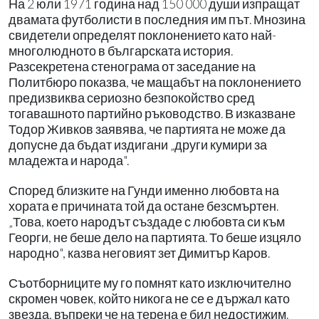
На 2 юли 1971 година над 150 000 души изпращат
двамата футболисти в последния им път. Мнозина
свидетели определят поклонението като най-
многолюдното в българската история.
Разсекретена стенограма от заседание на
Политбюро показва, че мащабът на поклонението
предизвиква сериозно безпокойство сред
тогавашното партийно ръководство. В изказване
Тодор Живков заявява, че партията не може да
допусне да бъдат издигани „други кумири за
младежта и народа".
Според близките на Гунди именно любовта на
хората е причината той да остане безсмъртен.
„Това, което народът създаде с любовта си към
Георги, не беше дело на партията. То беше изцяло
народно", казва неговият зет Димитър Каров.
Съотборниците му го помнят като изключително
скромен човек, който никога не се е държал като
звезда, въпреки че на терена е бил недостижим.