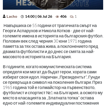
Lacho
14:00 | 06 Jul 26
406
1
Навършиха се 55 години от трагичната смърт на
Георги Аспарухов и Никола Котков - две от най-
големите имена в историята на българския футбол.
Половин век след черния 30 юни 1971 година
паметта за тях остава жива, а поклонението пред
двамата футболисти и до днес се смята за най-
масовото в историята на България.
В годините, когато комунистическата система
определя кои могат да бъдат герои, хората сами
избират своя идол. Наричан „Президентът", Гунди
се превръща в символ на поколения българи. През
1965 година той е голмайстор на първенството,
футболист и спортист №1 на България, а осмото му
място в класацията за „Златната топка" остава
едно от най-големите индивидуални постижения