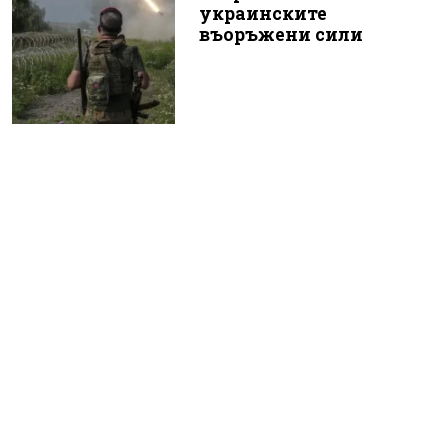
украинските
въоръжени сили