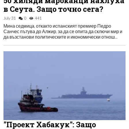
50 хиляди мароканци нахлуха
в Сеута. Защо точно сега?
July 31
0
441
Мина седмица, откакто испанският премиер Педро
Санчес пътува до Алжир, за да се опита да сключи мир и
да възстанови политическите и икономически отнош...
"Проект Хабакук": Защо