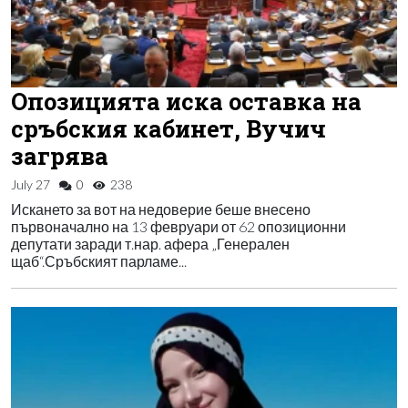
Опозицията иска оставка на
сръбския кабинет, Вучич
загрява
July 27
0
238
Искането за вот на недоверие беше внесено
първоначално на 13 февруари от 62 опозиционни
депутати заради т.нар. афера „Генерален
щаб“.Сръбският парламе...