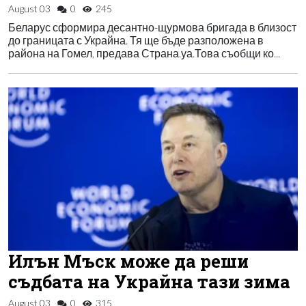
August 03
0
245
Беларус сформира десантно-щурмова бригада в близост
до границата с Украйна. Тя ще бъде разположена в
района на Гомел, предава Страна.уа.Това съобщи ко...
Илън Мъск може да реши
съдбата на Украйна тази зима
August 03
0
315