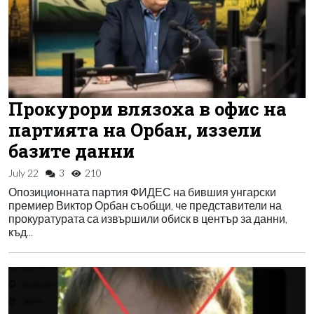
Прокурори влязоха в офис на
партията на Орбан, иззели
базите данни
July 22
3
210
Опозиционната партия ФИДЕС на бившия унгарски
премиер Виктор Орбан съобщи, че представители на
прокуратурата са извършили обиск в център за данни,
къд...