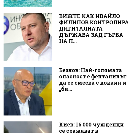
ВИЖТЕ КАК ИВАЙЛО
ФИЛИПОВ КОНТРОЛИРА
ДИГИТАЛНАТА
ДЪРЖАВА ЗАД ГЪРБА
НА П...
Безлов: Най-голямата
опасност е фентанилът
да се смесва с кокаин и
„би...
Киев: 16 000 чужденци
се сражават в