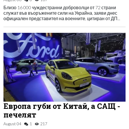
Близо 16 000 чуждестранни доброволци от 72 страни
служат във въоръжените сили на Украйна, заяви днес
официален представител на военните, цитиран от ДП...
Европа губи от Китай, а САЩ -
печелят
August 04
1
217