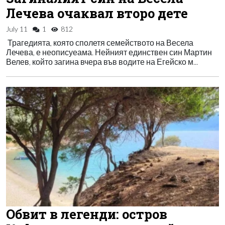
Лечева очаквал второ дете
July 11
1
812
Трагедията, която сполетя семейството на Весела
Лечева, е неописуеама. Нейният единствен син Мартин
Велев, който загина вчера във водите на Егейско м...
Обвит в легенди: остров