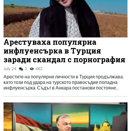
Арестуваха популярна
инфлуенсърка в Турция
заради скандал с порнография
July 24
3
483
Арестите на популярни личности в Турция продължава,
като този под удара на турското правосъдие попадна
инфлуенсърка. Съдът в Анкара постанови постояне...