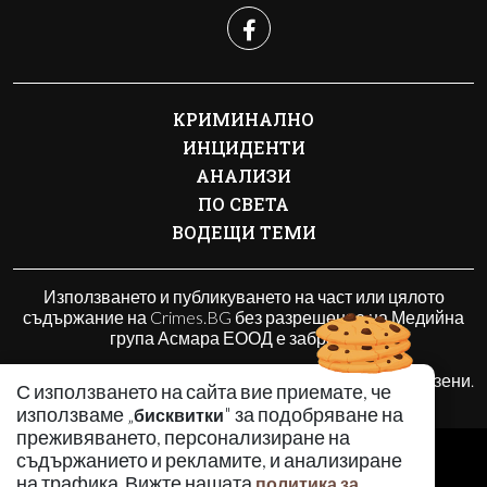
КРИМИНАЛНО
ИНЦИДЕНТИ
АНАЛИЗИ
ПО СВЕТА
ВОДЕЩИ ТЕМИ
Използването и публикуването на част или цялото
съдържание на Crimes.BG без разрешение на Медийна
група Асмара ЕООД е забранено.
© 2010 - 2026 | Crimes.BG. Всички права запазени.
С използването на сайта вие приемате, че
използваме „
" за подобряване на
бисквитки
преживяването, персонализиране на
РЕКЛАМА
съдържанието и рекламите, и анализиране
КОНТАКТИ
на трафика. Вижте нашата
политика за