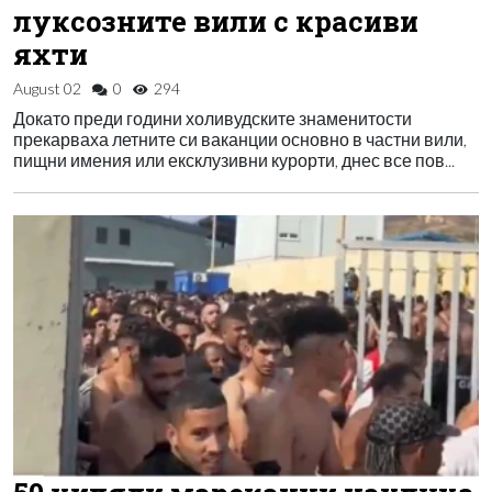
луксозните вили с красиви
яхти
August 02
0
294
Докато преди години холивудските знаменитости
прекарваха летните си ваканции основно в частни вили,
пищни имения или ексклузивни курорти, днес все пов...