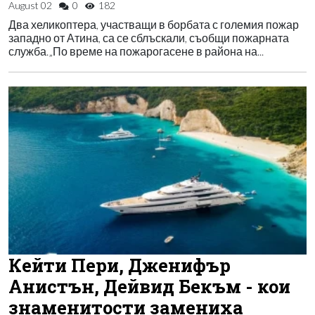
August 02
0
182
Два хеликоптера, участващи в борбата с големия пожар
западно от Атина, са се сблъскали, съобщи пожарната
служба.„По време на пожарогасене в района на...
Кейти Пери, Дженифър
Анистън, Дейвид Бекъм - кои
знаменитости замениха