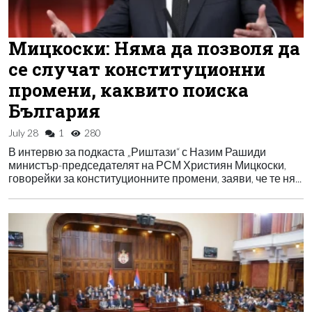
Мицкоски: Няма да позволя да
се случат конституционни
промени, каквито поиска
България
July 28
1
280
В интервю за подкаста „Риштази“ с Назим Рашиди
министър-председателят на РСМ Християн Мицкоски,
говорейки за конституционните промени, заяви, че те ня...