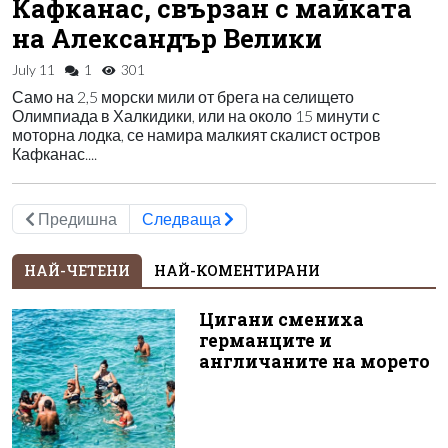
Кафканас, свързан с майката
на Александър Велики
July 11
1
301
Само на 2,5 морски мили от брега на селището
Олимпиада в Халкидики, или на около 15 минути с
моторна лодка, се намира малкият скалист остров
Кафканас....
Предишна
Следваща
НАЙ-ЧЕТЕНИ
НАЙ-КОМЕНТИРАНИ
Цигани смениха
германците и
англичаните на морето