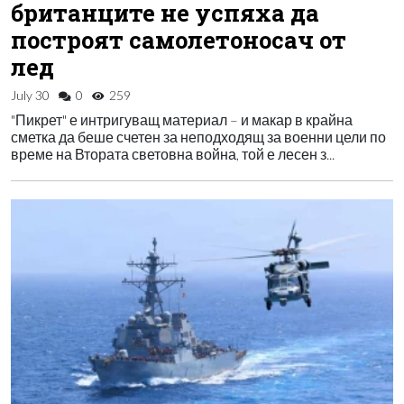
британците не успяха да
построят самолетоносач от
лед
July 30
0
259
"Пикрет" е интригуващ материал – и макар в крайна
сметка да беше счетен за неподходящ за военни цели по
време на Втората световна война, той е лесен з...