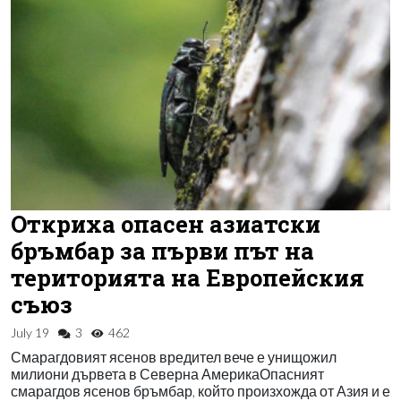
Откриха опасен азиатски
бръмбар за първи път на
територията на Европейския
съюз
July 19
3
462
Смарагдовият ясенов вредител вече е унищожил
милиони дървета в Северна АмерикаОпасният
смарагдов ясенов бръмбар, който произхожда от Азия и е