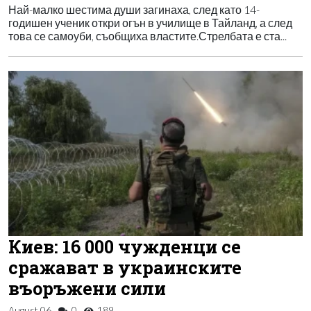
Най-малко шестима души загинаха, след като 14-
годишен ученик откри огън в училище в Тайланд, а след
това се самоуби, съобщиха властите.Стрелбата е ста...
Киев: 16 000 чужденци се
сражават в украинските
въоръжени сили
August 06
0
189