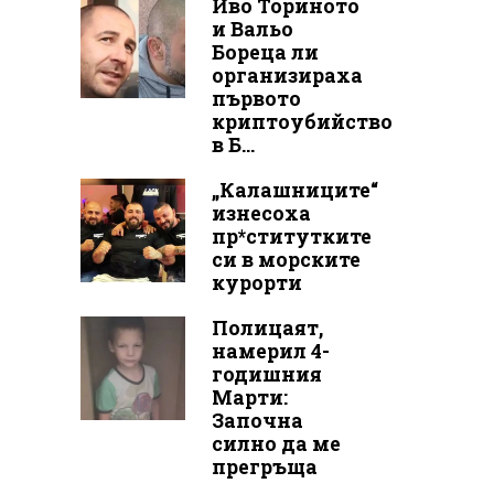
Иво Ториното
и Вальо
Бореца ли
организираха
първото
криптоубийство
в Б...
„Калашниците“
изнесоха
пр*ститутките
си в морските
курорти
Полицаят,
намерил 4-
годишния
Марти:
Започна
силно да ме
прегръща