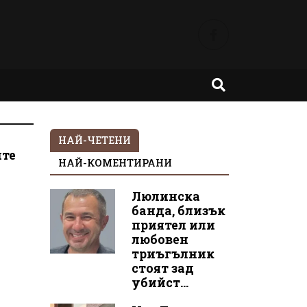
НАЙ-ЧЕТЕНИ
ите
НАЙ-КОМЕНТИРАНИ
Люлинска
в
банда, близък
приятел или
любовен
триъгълник
стоят зад
убийст...