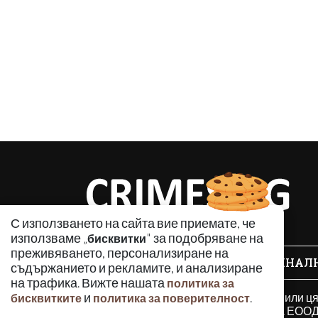
С използването на сайта вие приемате, че
използваме „
" за подобряване на
бисквитки
преживяването, персонализиране на
КРИМИНАЛ
съдържанието и рекламите, и анализиране
на трафика. Вижте нашата
политика за
Използването и публикуването на част или ц
и
.
бисквитките
политика за поверителност
разрешение на Медийна група Асмара ЕООД 