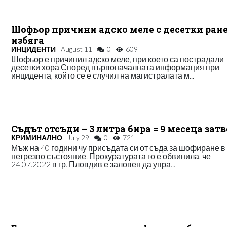
Шофьор причини адско меле с десетки ран
избяга
ИНЦИДЕНТИ
August 11
0
609
Шофьор е причинил адско меле, при което са пострадали
десетки хора.Според първоначалната информация при
инцидента, който се е случил на магистралата м...
Съдът отсъди – 3 литра бира = 9 месеца зат
КРИМИНАЛНО
July 29
0
721
Мъж на 40 години чу присъдата си от съда за шофиране в
нетрезво състояние. Прокуратурата го е обвинила, че
24.07.2022 в гр. Пловдив е заловен да упра...