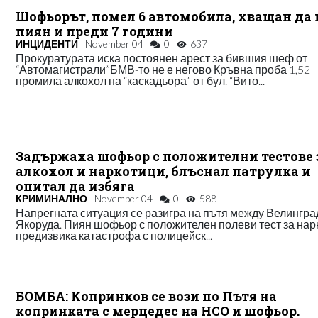
Шофьорът, помел 6 автомобила, хващан да 
пиян и преди 7 години
ИНЦИДЕНТИ
November 04
0
637
Прокуратурата иска постоянен арест за бившия шеф от
“Автомагистрали”БМВ-то не е негово Кръвна проба 1,52
промила алкохол на “каскадьора” от бул. “Вито...
Задържаха шофьор с положителни тестове 
алкохол и наркотици, блъснал патрулка и
опитал да избяга
КРИМИНАЛНО
November 04
0
588
Напрегната ситуация се разигра на пътя между Велингра
Якоруда. Пиян шофьор с положителен полеви тест за нар
предизвика катастрофа с полицейск...
БОМБА: Копринков се вози по Пътя на
копринката с мерцедес на НСО и шофьор.