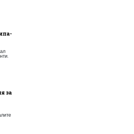
ипа-
вал
нти.
я за
алите