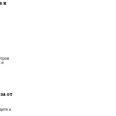
а и
етров
 и
за от
дете и