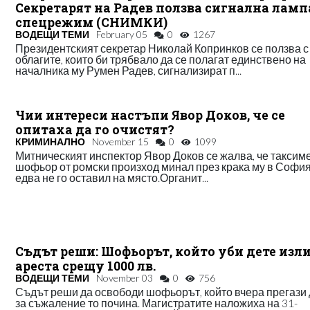
Секретарят на Радев ползва сигнална ламп
спецрежим (СНИМКИ)
ВОДЕЩИ ТЕМИ
February 05
0
1267
Президентският секретар Николай Копринков се ползва с
облагите, които би трябвало да се полагат единствено на
началника му Румен Радев, сигнализират п...
Чии интереси настъпи Явор Доков, че се
опитаха да го очистят?
КРИМИНАЛНО
November 15
0
1099
Митническият инспектор Явор Доков се жалва, че таксим
шофьор от ромски произход минал през крака му в София
едва не го оставил на място.Органит...
Съдът реши: Шофьорът, който уби дете изли
ареста срещу 1000 лв.
ВОДЕЩИ ТЕМИ
November 03
0
756
Съдът реши да освободи шофьорът, който вчера прегази 
за съжаление то почина. Магистратите наложиха на 31-