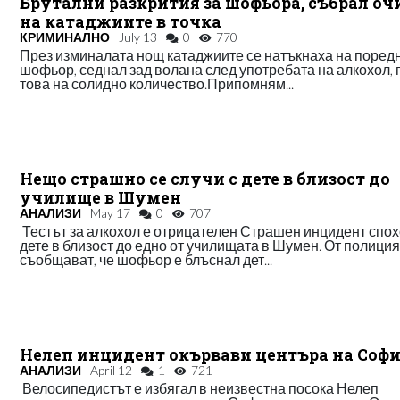
Брутални разкрития за шофьора, събрал оч
на катаджиите в точка
КРИМИНАЛНО
July 13
0
770
През изминалата нощ катаджиите се натъкнаха на поред
шофьор, седнал зад волана след употребата на алкохол, 
това на солидно количество.Припомням...
Нещо страшно се случи с дете в близост до
училище в Шумен
АНАЛИЗИ
May 17
0
707
Тестът за алкохол е отрицателен Страшен инцидент спо
дете в близост до едно от училищата в Шумен. От полици
съобщават, че шофьор е блъснал дет...
Нелеп инцидент окървави центъра на Соф
АНАЛИЗИ
April 12
1
721
Велосипедистът е избягал в неизвестна посока Нелеп