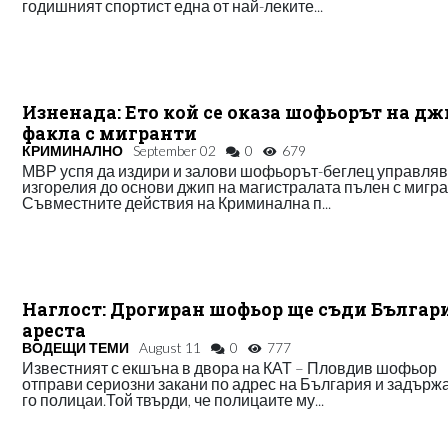
годишният спортист една от най-леките...
Изненада: Ето кой се оказа шофьорът на дж
факла с мигранти
КРИМИНАЛНО
September 02
0
679
МВР успя да издири и залови шофьорът-беглец управля
изгорелия до основи джип на магистралата пълен с мигра
Съвместните действия на Криминална п...
Наглост: Дрогиран шофьор ще съди Българи
ареста
ВОДЕЩИ ТЕМИ
August 11
0
777
Известният с екшъна в двора на КАТ – Пловдив шофьор
отправи сериозни закани по адрес на България и задърж
го полицаи.Той твърди, че полицаите му...