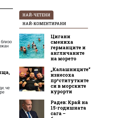
НАЙ-ЧЕТЕНИ
НАЙ-КОМЕНТИРАНИ
Цигани
 близо
смениха
ържан
германците и
англичаните
на морето
„Калашниците“
ища,
изнесоха
пр*ститутките
си в морските
и, че
курорти
пре
Радев: Край на
15-годишната
сага –