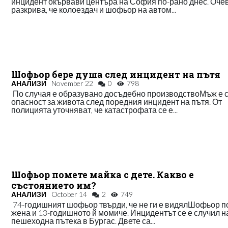
инцидент окървави центъра на София по-рано днес. Оче
разкрива, че колоездач и шофьор на автом...
Шофьор бере душа след инцидент на пътя
АНАЛИЗИ
November 22
0
798
По случая е образувано досъдебно производствоМъж е 
опасност за живота след поредния инцидент на пътя. От
полицията уточняват, че катастрофата се е...
Шофьор помете майка с дете. Какво е
състоянието им?
АНАЛИЗИ
October 14
2
749
74-годишният шофьор твърди, че не ги е видялШофьор п
жена и 13-годишното й момиче. Инцидентът се е случил н
пешеходна пътека в Бургас. Двете са...