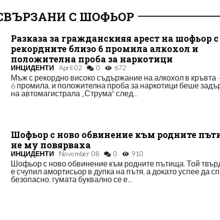
СВЪРЗАНИ С ШОФЬОР
Разказа за гражданскияя арест на шофьор с
рекордните близо 6 промила алкохол и
положителна проба за наркотици
ИНЦИДЕНТИ
April 02
0
672
Мъж с рекордно високо съдържание на алкохол в кръвта -
6 промила, и положителна проба за наркотици беше зад
на автомагистрала „Струма" след...
Шофьор с ново обвинение към родните път
не му повярваха
ИНЦИДЕНТИ
November 08
0
910
Шофьор с ново обвинение към родните пътища. Той твърд
е счупил амортисьор в дупка на пътя, а докато успее да с
безопасно, гумата буквално се е...