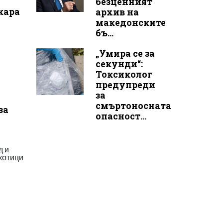
безценният
кара
архив на
македонските
бъ...
„Умира се за
секунди“:
Токсиколог
предупреди
за
смъртоносната
за
опасност...
д и
котици