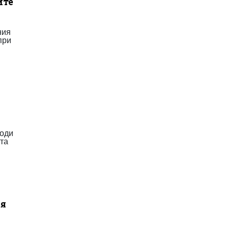
ите
ния
при
ходи
ята
ия