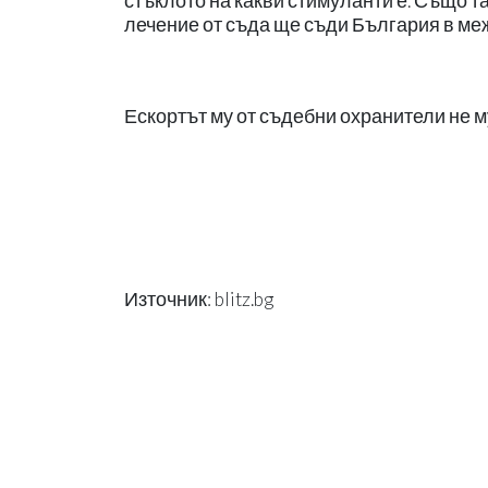
стъклото на какви стимуланти е. Също та
лечение от съда ще съди България в ме
Ескортът му от съдебни охранители не м
Източник: blitz.bg