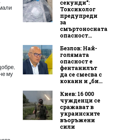
а
секунди“:
ямали
Токсиколог
предупреди
за
смъртоносната
опасност...
Безлов: Най-
голямата
опасност е
добре,
фентанилът
не му
да се смесва с
кокаин и „би...
Киев: 16 000
чужденци се
сражават в
украинските
въоръжени
сили