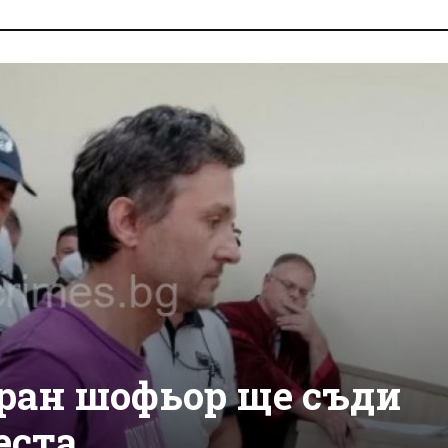
иран шофьор ще съди
еста