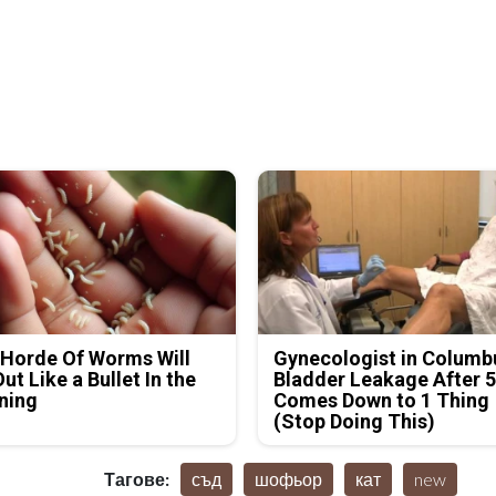
Horde Of Worms Will
Gynecologist in Columb
Out Like a Bullet In the
Bladder Leakage After 
ning
Comes Down to 1 Thing
(Stop Doing This)
Тагове:
съд
шофьор
кат
new