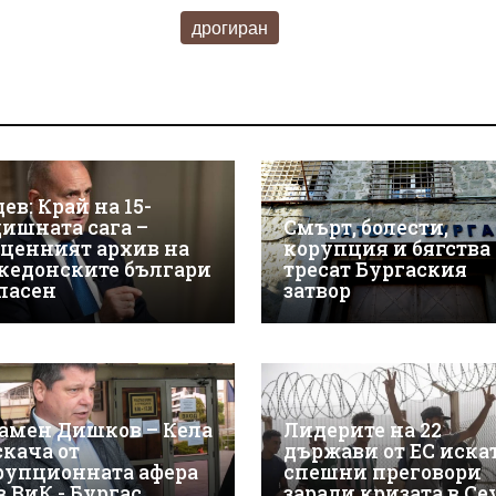
дрогиран
ев: Край на 15-
дишната сага –
Смърт, болести,
зценният архив на
корупция и бягства
кедонските българи
тресат Бургаския
спасен
затвор
амен Дишков – Кела
Лидерите на 22
скача от
държави от ЕС иска
рупционната афера
спешни преговори
в ВиК - Бургас
заради кризата в Се