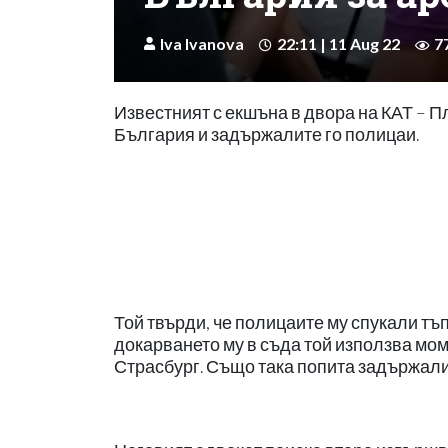
Iva Ivanova
22:11 | 11 Aug 22
7
Известният с екшъна в двора на КАТ – 
България и задържалите го полицаи.
Той твърди, че полицаите му спукали тъ
докарването му в съда той използва мом
Страсбург. Също така попита задържалия