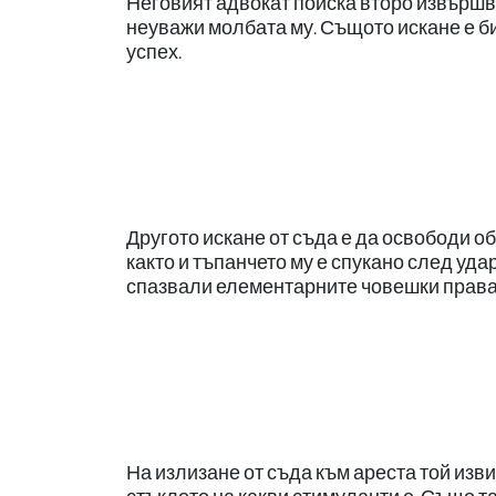
Неговият адвокат поиска второ извършв
неуважи молбата му. Същото искане е би
успех.
Другото искане от съда е да освободи о
както и тъпанчето му е спукано след удар
спазвали елементарните човешки права
На излизане от съда към ареста той изв