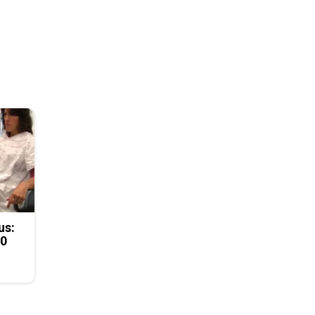
us:
50