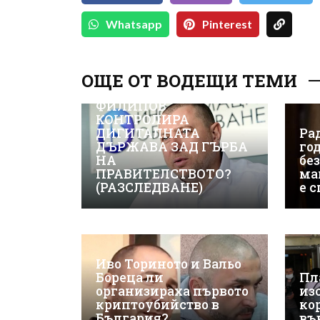
Whatsapp
Pinterest
ОЩЕ ОТ ВОДЕЩИ ТЕМИ
ВИЖТЕ КАК ИВАЙЛО
ФИЛИПОВ
КОНТРОЛИРА
ДИГИТАЛНАТА
Рад
ДЪРЖАВА ЗАД ГЪРБА
го
НА
бе
ПРАВИТЕЛСТВОТО?
ма
(РАЗСЛЕДВАНЕ)
е 
Иво Ториното и Вальо
Бореца ли
Пл
организираха първото
из
криптоубийство в
ко
България?
въ