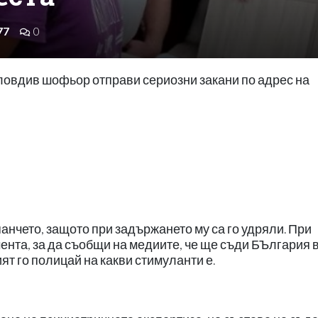
77
0
Пловдив шофьор отправи сериозни закани по адрес на
панчето, защото при задържането му са го удряли. При
ента, за да съобщи на медиите, че ще съди БЪлгария 
т го полицай на какви стимуланти е.