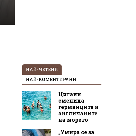
НАЙ-ЧЕТЕНИ
НАЙ-КОМЕНТИРАНИ
Цигани
смениха
в
германците и
англичаните
на морето
„Умира се за