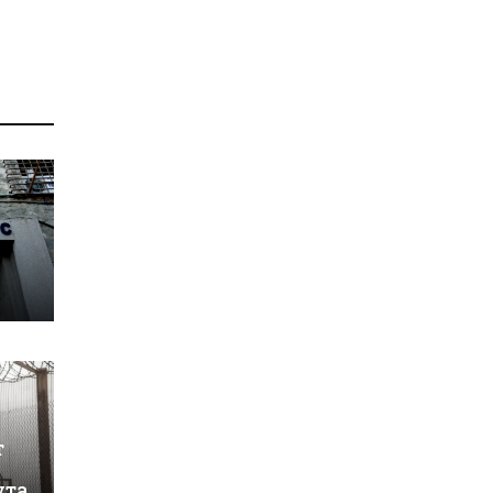
т
ута