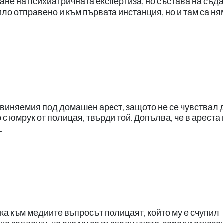
ане на психиатричната експертиза, но състава на съд
ло отправено и към първата инстанция, но и там са н
бвиняемия под домашен арест, защото не се чувствал 
 с юмрук от полицая, твърди той. Допълва, че в ареста 
.
ика към медиите въпросът полицаят, който му е счупил