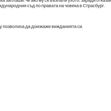
ка заплаши, че ако му се възпали ухото, заради отказа
ждународния съд по правата на човека в Страсбург.
у позволиха да доизкаже вижданията си.