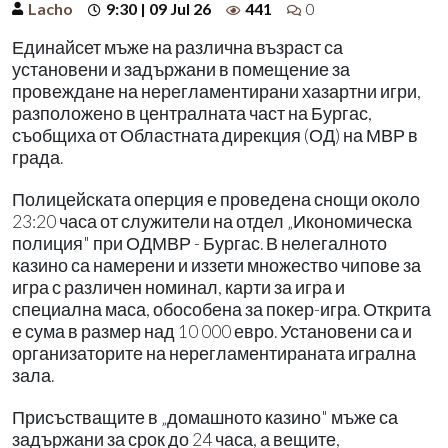
Lacho
9:30 | 09 Jul 26
441
0
Единайсет мъже на различна възраст са
установени и задържани в помещение за
провеждане на нерегламентирани хазартни игри,
разположено в централната част на Бургас,
съобщиха от Областната дирекция (ОД) на МВР в
града.
Полицейската оперция е проведена снощи около
23:20 часа от служители на отдел „Икономическа
полиция" при ОДМВР - Бургас. В нелегалното
казино са намерени и иззети множество чипове за
игра с различен номинал, карти за игра и
специална маса, обособена за покер-игра. Открита
е сума в размер над 10 000 евро. Установени са и
организаторите на нерегламентираната игрална
зала.
Присъстващите в „домашното казино" мъже са
задържани за срок до 24 часа, а вещите,