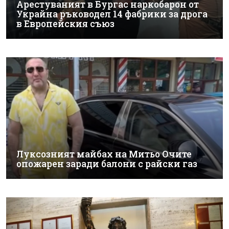
Арестуваният в Бургас наркобарон от
Украйна ръководел 14 фабрики за дрога
в Европейския съюз
Луксозният майбах на Митьо Очите
опожарен заради балони с райски газ