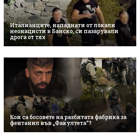
Италианците, нападнати от локали
неонацисти в Банско, си пазарували
дрога от тях
Кои са босовете на разбитата фабрика за
фентанил във „Факултета“?