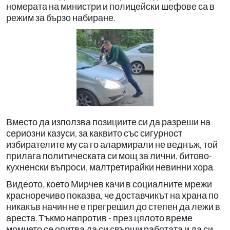
номерата на министри и полицейски шефове са в
режим за бързо набиране.
Вместо да използва позициите си да разреши на
сериозни казуси, за каквито със сигурност
избирателите му са го алармирали не веднъж, той
прилага политическата си мощ за лични, битово-
кухненски въпроси, малтретирайки невинни хора.
Видеото, което Мирчев качи в социалните мрежи
красноречиво показва, че доставчикът на храна по
никакъв начин не е прегрешил до степен да лежи в
ареста. Тъкмо напротив - през цялото време
момчето се опитва да си свърши работата и да си