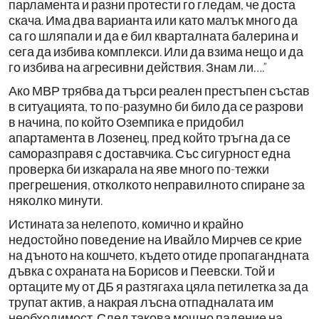
парламента и разни протести го гледам, че доста
скача. Има два варианта или като малък много да
са го шляпали и да е бил кварталната балерина и
сега да избива комплекси. Или да взима нещо и да
го избива на агресивни действия. Знам ли….”
Ако МВР трябва да търси реален престъпен състав
в ситуацията, то по-разумно би било да се разрови
в начина, по който Оземпика е придобил
апартамента в Лозенец, пред който тръгна да се
саморазправя с доставчика. Със сигурност една
проверка би изкарала на яве много по-тежки
прегрешения, отколкото неправилното спиране за
няколко минути.
Истината за нелепото, комично и крайно
недостойно поведение на Ивайло Мирчев се крие
на дъното на кошчето, където отиде пропагандната
дъвка с охраната на Борисов и Пеевски. Той и
ортаците му от ДБ я разтягаха цяла петилетка за да
трупат актив, а накрая лъсна отпадналата им
необходимост. След такова мощно падение на