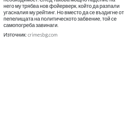
него му трябва нов фойерверк, който да разпали
угасналия му рейтинг. Но вместо да се въздигне от
пепелищата на политическото забвение, той се
самопогреба завинаги.
Източник: crimesbg.com