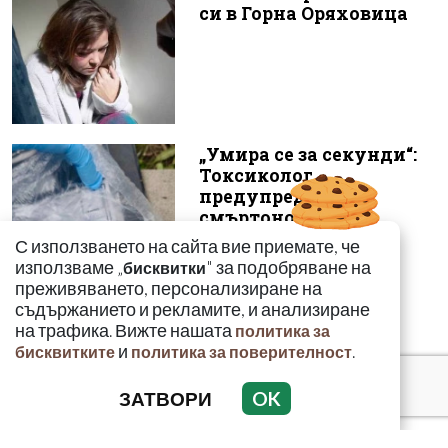
си в Горна Оряховица
„Умира се за секунди“:
Токсиколог
предупреди за
смъртоносната
опасност...
С използването на сайта вие приемате, че
използваме „
" за подобряване на
бисквитки
преживяването, персонализиране на
съдържанието и рекламите, и анализиране
на трафика. Вижте нашата
политика за
и
.
бисквитките
политика за поверителност
ЗАТВОРИ
OK