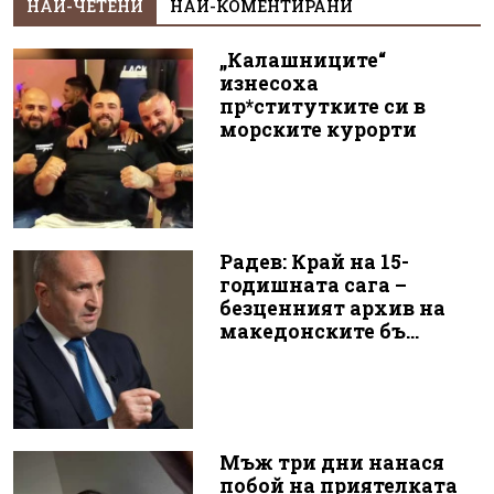
НАЙ-ЧЕТЕНИ
НАЙ-КОМЕНТИРАНИ
„Калашниците“
изнесоха
пр*ститутките си в
морските курорти
Радев: Край на 15-
годишната сага –
безценният архив на
македонските бъ...
Мъж три дни нанася
побой на приятелката