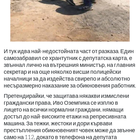
И тук идва най-недостойната част от разказа. Един
самозабравил се хрантутник с депутатска карта, е
звъннал лично на вътрешния министър, на главния
секретар и на още няколко висши полицейски
началници за да издейства свирепо и абсолютно
несъразмерно наказание за обикновения работник.
Претендирайки, че защитава някакви измислени
граждански права, Иво Оземпика се изплю в
лицето на всички нормални граждани, нямащи
достъп до най-високите етажи на репресивната
машина. За тежки, жестоки и дори кървави
престъпления обикновеният човек може да звънне
само на 112, докато в телефона на депутата