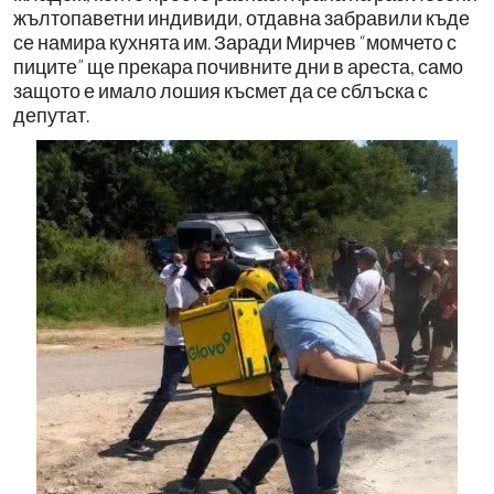
жълтопаветни индивиди, отдавна забравили къде
се намира кухнята им. Заради Мирчев “момчето с
пиците” ще прекара почивните дни в ареста, само
защото е имало лошия късмет да се сблъска с
депутат.