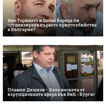
Иво Ториното и Вальо Бореца ли
организираха първото криптоубийство
в България?
Пламен Дишков – Кела изскача от
корупционната афера във ВиК - Бургас