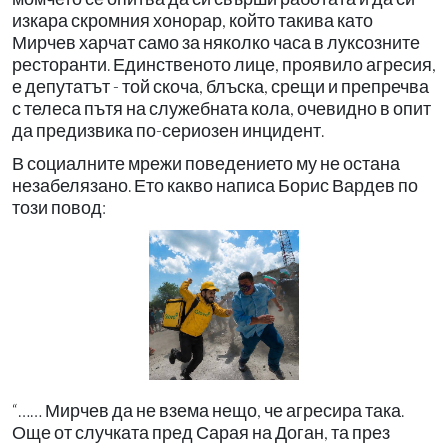
изкара скромния хонорар, който такива като
Мирчев харчат само за няколко часа в луксозните
ресторанти. Единственото лице, проявило агресия,
е депутатът - той скоча, блъска, срещи и препречва
с телеса пътя на служебната кола, очевидно в опит
да предизвика по-сериозен инцидент.
В социалните мрежи поведението му не остана
незабелязано. Ето какво написа Борис Вардев по
този повод:
“…… Мирчев да не взема нещо, че агресира така.
Още от случката пред Сарая на Доган, та през