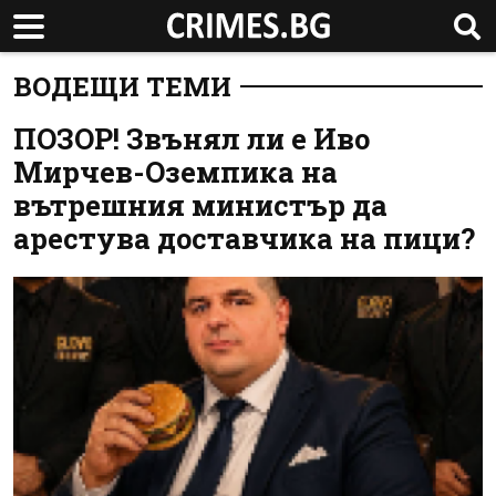
ВОДЕЩИ ТЕМИ
ПОЗОР! Звънял ли е Иво
Мирчев-Оземпика на
вътрешния министър да
арестува доставчика на пици?