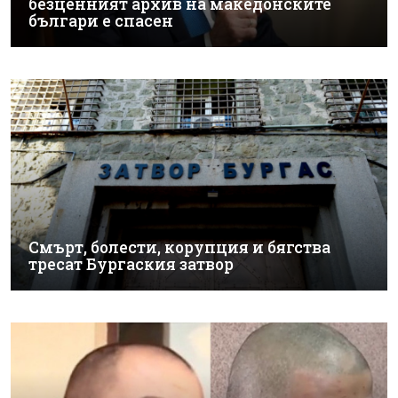
безценният архив на македонските
българи е спасен
Смърт, болести, корупция и бягства
тресат Бургаския затвор