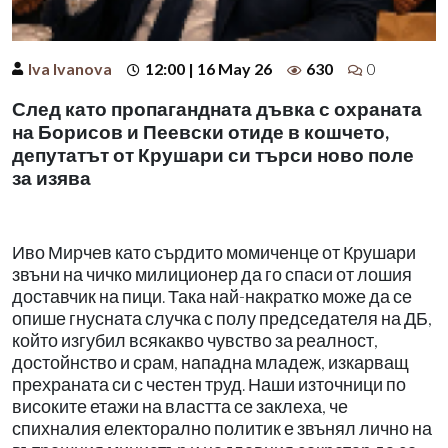
Iva Ivanova
12:00 | 16 May 26
630
0
След като пропагандната дъвка с охраната
на Борисов и Пеевски отиде в кошчето,
депутатът от Крушари си търси ново поле
за изява
Иво Мирчев като сърдито момиченце от Крушари
звъни на чичко милиционер да го спаси от лошия
доставчик на пици. Така най-накратко може да се
опише гнусната случка с полу председателя на ДБ,
който изгубил всякакво чувство за реалност,
достойнство и срам, нападна младеж, изкарващ
прехраната си с честен труд. Наши източници по
високите етажи на властта се заклеха, че
спихналия електорално политик е звънял лично на