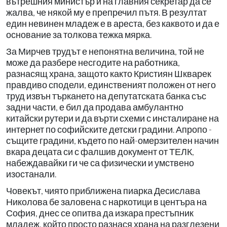
вътрешния министър и на главния секретар да се
жалва, че някой му е препречил пътя. В резултат
един невинен младеж е в ареста, без каквото и да е
основание за толкова тежка мярка.
За Мирчев трудът е непонятна величина, той не
може да разбере несгодите на работника,
разнасящ храна, защото както Кристиян Шкварек
правдиво сподели, единственият положен от него
труд извън търкането на депутатската банка със
задни части, е бил да продава амбулантно
китайски рутери и да върти схеми с инсталиране на
интернет по софийските детски градини. Апропо -
същите градини, където по най-омерзителен начин
вкара децата си с фалшив документ от ТЕЛК,
набеждавайки ги че са физически и умствено
изостанали.
Човекът, чиято приближена пиарка Десислава
Николова бе заловена с наркотици в центъра на
София, днес се опитва да изкара престъпник
младеж, който просто разнася храна на разглезени