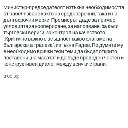
Министър-председателят изтъкна необходимостта
от набелязване както на средносрочни, така и на
дългосрочни мерки. Премиерът даде за пример
условията за коопериране, за напояване, за къси
търговски вериги, за контрол на качеството.
„Критично важно е всъщност какво слагаме на
българската трапеза“, изтъкна Радев. По думите му
е необходимо всички тези теми да бъдат открито
поставени „на масата“ и да бъде проведен честен и
конструктивен диалог между всички страни.
trud.bg