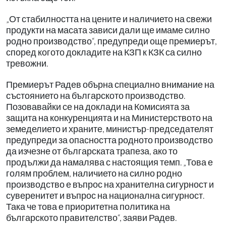
„От стабилността на цените и наличието на свежи
продукти на масата зависи дали ще имаме силно
родно производство“, предупреди още премиерът,
според когото докладите на КЗП к КЗК са силно
тревожни.
Премиерът Радев обърна специално внимание на
състоянието на българското производство.
Позовавайки се на доклади на Комисията за
защита на конкуренцията и на Министерството на
земеделието и храните, министър-председателят
предупреди за опасността родното производство
да изчезне от българската трапеза, ако то
продължи да намалява с настоящия темп. „Това е
голям проблем, наличието на силно родно
производство е въпрос на хранителна сигурност и
суверенитет и въпрос на национална сигурност.
Така че това е приоритетна политика на
българското правителство“, заяви Радев.