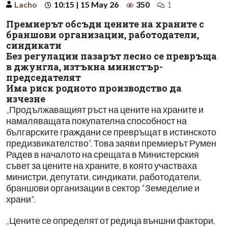
Lacho
10:15 | 15 May 26
350
1
Премиерът обсъди цените на храните с
браншови организации, работодатели,
синдикати
Без регулации пазарът лесно се превръща
в джунгла, изтъкна министър-
председателят
Има риск родното производство да
изчезне
„Продължаващият ръст на цените на храните и
намаляващата покупателна способност на
българските граждани се превръщат в истинското
предизвикателство“. Това заяви премиерът Румен
Радев в началото на срещата в Министерския
съвет за цените на храните, в която участваха
министри, депутати, синдикати, работодатели,
браншови организации в сектор "Земеделие и
храни".
„Цените се определят от редица външни фактори,