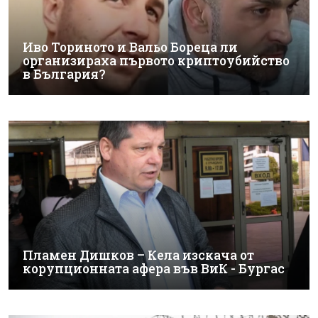
Иво Ториното и Вальо Бореца ли
организираха първото криптоубийство
в България?
Пламен Дишков – Кела изскача от
корупционната афера във ВиК - Бургас