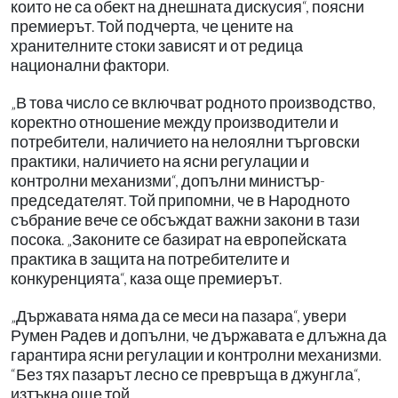
които не са обект на днешната дискусия“, поясни
премиерът. Той подчерта, че цените на
хранителните стоки зависят и от редица
национални фактори.
„В това число се включват родното производство,
коректно отношение между производители и
потребители, наличието на нелоялни търговски
практики, наличието на ясни регулации и
контролни механизми“, допълни министър-
председателят. Той припомни, че в Народното
събрание вече се обсъждат важни закони в тази
посока. „Законите се базират на европейската
практика в защита на потребителите и
конкуренцията“, каза още премиерът.
„Държавата няма да се меси на пазара“, увери
Румен Радев и допълни, че държавата е длъжна да
гарантира ясни регулации и контролни механизми.
“Без тях пазарът лесно се превръща в джунгла“,
изтъкна още той.