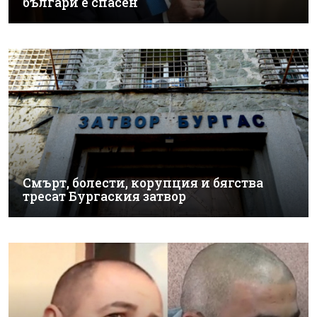
българи е спасен
Смърт, болести, корупция и бягства
тресат Бургаския затвор