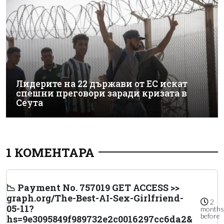
Лидерите на 22 държави от ЕС искат
спешни преговори заради кризата в
Сеута
1 КОМЕНТАРА
📉 Payment No. 757019 GET ACCESS >>
graph.org/The-Best-AI-Sex-Girlfriend-
2
05-11?
months
before
hs=9e3095849f989732e2c0016297cc6da2&