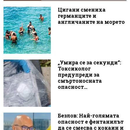
Цигани смениха
германците и
англичаните на морето
„Умира се за секунди“:
Токсиколог
предупреди за
смъртоносната
опасност...
Безлов: Най-голямата
опасност е фентанилът
да се смесва с кокаин и