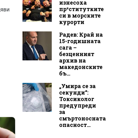
изнесоха
пр*ститутките
аяви
си в морските
курорти
Радев: Край на
15-годишната
сага –
безценният
архив на
македонските
бъ...
„Умира се за
секунди“:
Токсиколог
предупреди
за
смъртоносната
опасност...