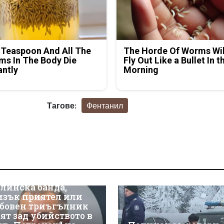
 Teaspoon And All The
The Horde Of Worms Wil
s In The Body Die
Fly Out Like a Bullet In t
antly
Morning
Тагове:
Фентанил
линска банда,
изък приятел или
бовен триъгълник
оят зад убийството в