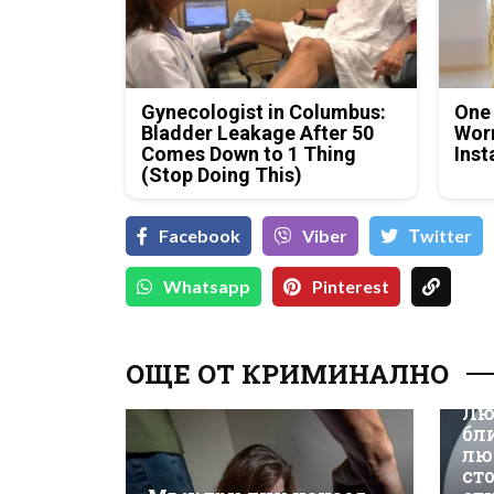
Gynecologist in Columbus:
One
Bladder Leakage After 50
Worm
Comes Down to 1 Thing
Inst
(Stop Doing This)
Facebook
Viber
Тwitter
Whatsapp
Pinterest
ОЩЕ ОТ КРИМИНАЛНО
Лю
бл
лю
ст