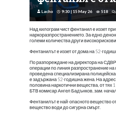
Lacho
9:30 | 15 May 26
518
Над килограм чист фентанил е иззет пр
наркоразпространението. За едно денон
големи количества други високорискови
Фентанилът е иззет от дома на 52-годиш
По разпореждане на директора на СДВ
операции по линия разпространение на 
проведена специализирана полицейска о
е задържана 52-годишна жена. На адреса,
половина наркотични вещества, от тях 1
БТВ комисар Ангел Бадънков, зам.-нача
Фентанилът е най-опасното вещество от
вещество води до сигурна смърт.