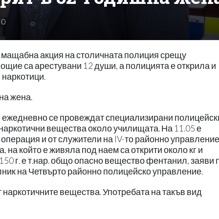
0
и мащабна акция на столичната полиция срещу
ощие са арестувани 12 души, а полицията е открила и
 наркотици.
на жена.
Р ежедневно се провеждат специализирани полицейск
наркотични вещества около училищата. На 11.05 е
перация и от служители на IV-то районно управление,
 на който е живяла под наем са открити около кг и
150 г. е т.нар. общо опасно вещество фентанил, заяви 
лник на Четвърто районно полицейско управление.
 наркотичните вещества. Употребата на такъв вид