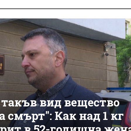
 такъв вид вещество
 смърт": Как над 1 кг
крит в 52-годишна жен