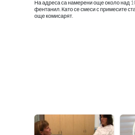
На адреса са намерени още около над 10 к
фентанил. Като се смеси с примесите став
още комисарят.