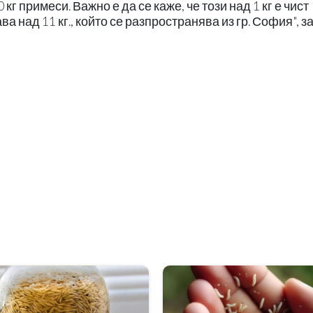
г примеси. Важно е да се каже, че този над 1 кг е чист
а над 11 кг., който се разпространява из гр. София", з