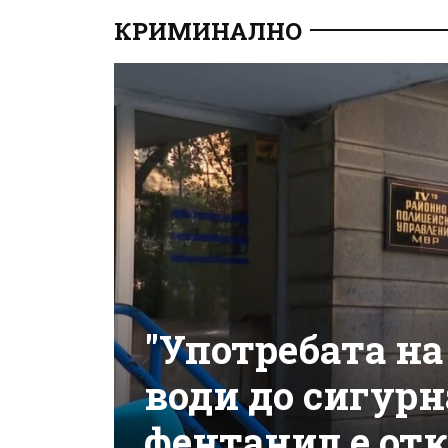
КРИМИНАЛНО
"Употребата на
води до сигурна
фентанил е от