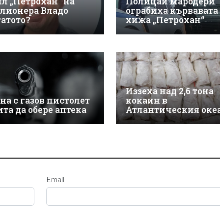
ил „Петрохан“ на
Полицаи мародери
лионера Владо
ограбиха кървавата
гатото?
хижа „Петрохан“
Иззеха над 2,6 тона
на с газов пистолет
кокаин в
ита да обере аптека
Атлантическия оке
Email