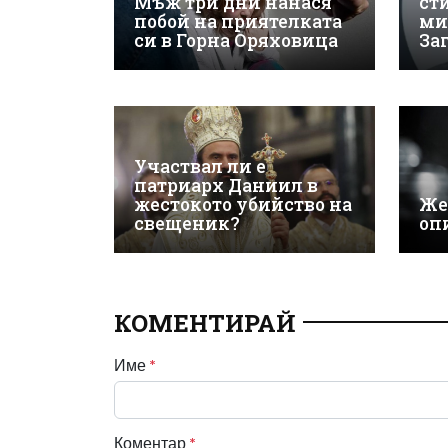
Мъж три дни нанася
ст
побой на приятелката
ми
си в Горна Оряховица
За
Участвал ли е
патриарх Даниил в
жестокото убийство на
Же
свещеник?
оп
КОМЕНТИРАЙ
Име
*
Коментар
*