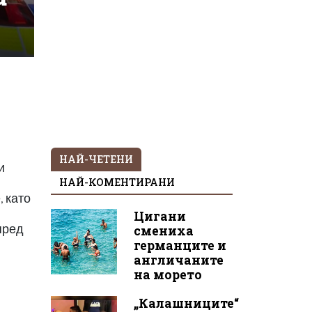
НАЙ-ЧЕТЕНИ
и
НАЙ-КОМЕНТИРАНИ
 като
Цигани
пред
смениха
германците и
англичаните
на морето
„Калашниците“