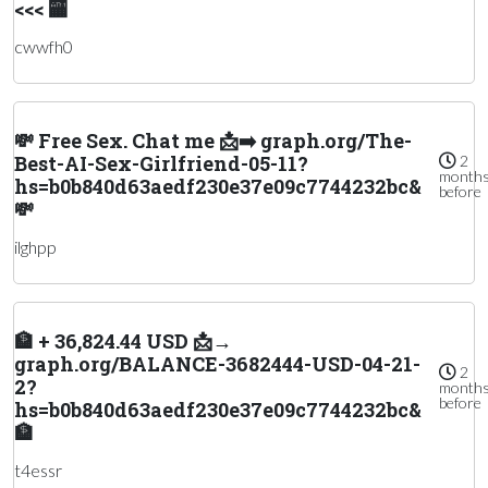
<<< 🏧
cwwfh0
💸 Free Sex. Chat me 📩➡️ graph.org/The-
Best-AI-Sex-Girlfriend-05-11?
2
month
hs=b0b840d63aedf230e37e09c7744232bc&
before
💸
ilghpp
🏦 + 36,824.44 USD 📩→
graph.org/BALANCE-3682444-USD-04-21-
2
2?
month
before
hs=b0b840d63aedf230e37e09c7744232bc&
🏦
t4essr