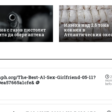
Иззеха над 2,6 тона
на с газов пистолет
кокаин в
ита да обере аптека
Атлантическия оке
raph.org/The-Best-AI-Sex-Girlfriend-05-11?
2
mon
ea57665a1cfe& 🪙
befo