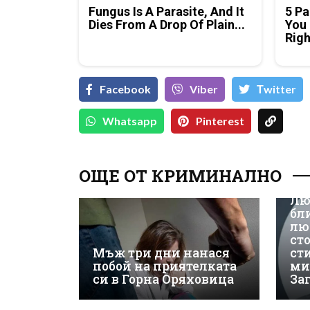
Fungus Is A Parasite, And It
5 Pa
Dies From A Drop Of Plain...
You 
Rig
Facebook
Viber
Тwitter
Whatsapp
Pinterest
ОЩЕ ОТ КРИМИНАЛНО
Лю
бл
лю
ст
Мъж три дни нанася
ст
побой на приятелката
ми
си в Горна Оряховица
За