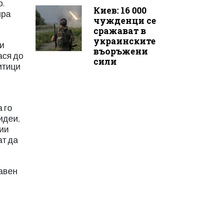
о.
Киев: 16 000
ира
чужденци се
сражават в
украинските
ки
въоръжени
ася до
сили
литици
 го
идеи,
ции
ат да
авен