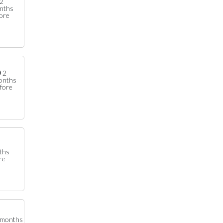
2
nths
ore
2
onths
fore
ths
re
 months