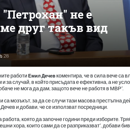
 "Петрохан" не е
аме друг такъв вид
28
ните работи
коментира, че в сила вече са в
Емил Дечев
и за случай, в който присъдата е ефективна, а не усл
баче не мога да дам, защото вече не работя в МВР“.
и са мозъкът, за да се случи тази масова престъпна де
V Дечев и добави, че се използват посредници.
 работа, която да започне години преди изборите. Тря
решни хора, които сами да се разприказват“, добави би