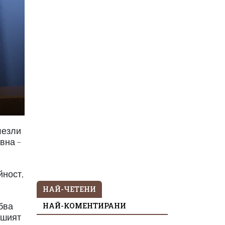
лезли
овна –
йност,
НАЙ-ЧЕТЕНИ
НАЙ-КОМЕНТИРАНИ
бва
вшият