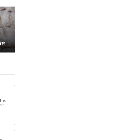
ан
ths
re