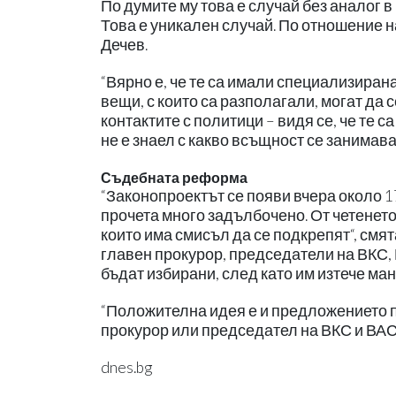
По думите му това е случай без аналог в
Това е уникален случай. По отношение н
Дечев.
“Вярно е, че те са имали специализирана
вещи, с които са разполагали, могат да 
контактите с политици – видя се, че те са
не е знаел с какво всъщност се занимава
Съдебната реформа
“Законопроектът се появи вчера около 17
прочета много задълбочено. От четенето
които има смисъл да се подкрепят“, см
главен прокурор, председатели на ВКС, В
бъдат избирани, след като им изтече ман
“Положителна идея е и предложението 
прокурор или председател на ВКС и ВАС
dnes.bg