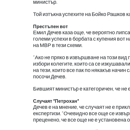
министър.
Той изтъкна успехите на Бойко Рашков к
Престъпен вот
Емил Дечев каза още, че вероятно липса
големи успехи в борбата с купения вот н
на МВР в тези схеми.
“Ако не пряко в извършване на този вид 
избори колегите, които са се изкушавали
на тези, които все пак по някакъв начин 
посочи Дечев.
Бившият министър е категоричен, че не 
Случаят “Петрохан“
Дечев е на мнение, че случаят не е при
експертизи. “Очевидно все още се извъ
преценено, че все още не е установена о