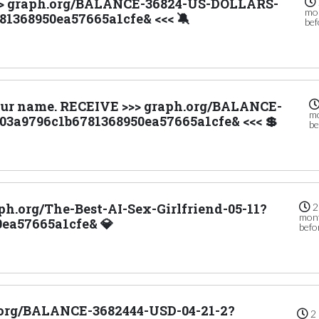
o > graph.org/BALANCE-36824-US-DOLLARS-
mo
81368950ea57665a1cfe& <<< 🔕
bef
your name. RECEIVE >>> graph.org/BALANCE-
m
03a9796c1b6781368950ea57665a1cfe& <<< 💲
be
aph.org/The-Best-AI-Sex-Girlfriend-05-11?
2
mon
ea57665a1cfe& 💎
befo
h.org/BALANCE-3682444-USD-04-21-2?
2