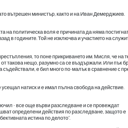
ато вътрешен министър, както и на Иван Демерджиев.
та на политическа воля е причината да няма постигна
азад в годините. Той не изключва и участието на служи
престъпления, то поне прикриването им. Мисля, че на т
 от такова нещо, разумно са се въздържали. Или пък б
са съдействали, е бил много по-малък в сравнение с пр
е усещал натиск и е имал пълна свобода на действие.
ключил - все още върви разследване и се провеждат
ршват определени действия по разследване, защото е
бективната истина по делото“.