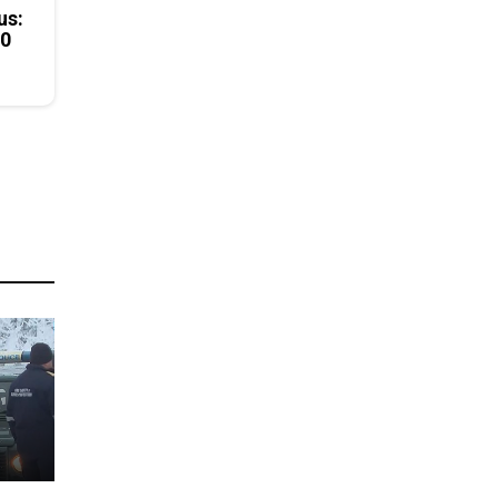
us:
50