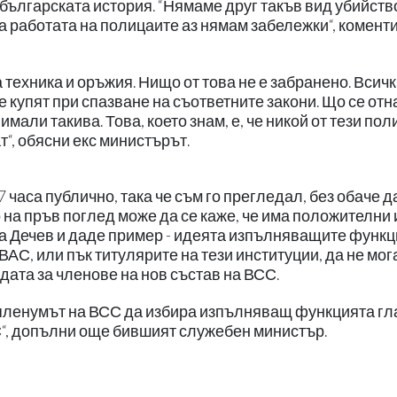
 българската история. “Нямаме друг такъв вид убийств
а работата на полицаите аз нямам забележки“, комент
 техника и оръжия. Нищо от това не е забранено. Всич
се купят при спазване на съответните закони. Що се отн
 имали такива. Това, което знам, е, че никой от тези по
т“, обясни екс министърът.
 часа публично, така че съм го прегледал, без обаче да
 на пръв поглед може да се каже, че има положителни 
ята Дечев и даде пример - идеята изпълняващите функ
АС, или пък титулярите на тези институции, да не мог
дата за членове на нов състав на ВСС.
пленумът на ВСС да избира изпълняващ функцията гл
“, допълни още бившият служебен министър.