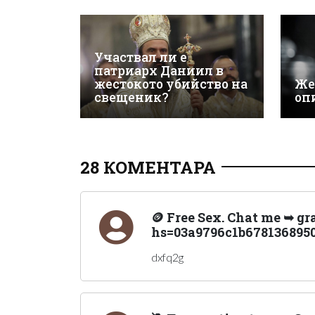
Участвал ли е
патриарх Даниил в
жестокото убийство на
Же
свещеник?
оп
28 КОМЕНТАРА
🪙 Free Sex. Chat me ➥ g
hs=03a9796c1b6781368950
dxfq2g