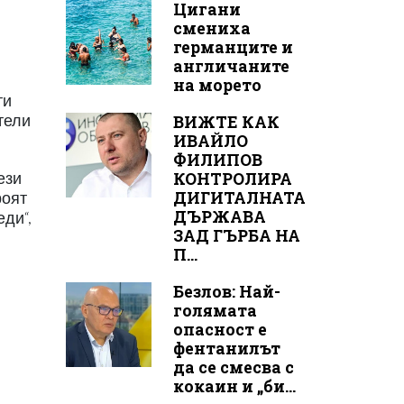
Цигани
смениха
германците и
англичаните
на морето
ти
тели
ВИЖТЕ КАК
ИВАЙЛО
ФИЛИПОВ
КОНТРОЛИРА
ези
ДИГИТАЛНАТА
роят
ДЪРЖАВА
еди“,
ЗАД ГЪРБА НА
П...
Безлов: Най-
голямата
опасност е
фентанилът
да се смесва с
кокаин и „би...