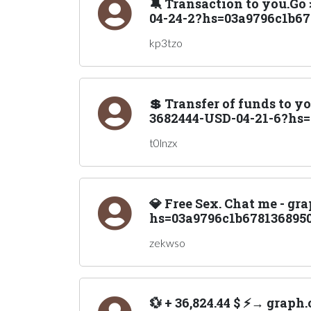
🔕 Transaction to you.G
04-24-2?hs=03a9796c1b67
kp3tzo
💲 Transfer of funds to 
3682444-USD-04-21-6?hs=
t0lnzx
💎 Free Sex. Chat me - gr
hs=03a9796c1b6781368950
zekwso
💱 + 36,824.44 $ ⚡→ grap