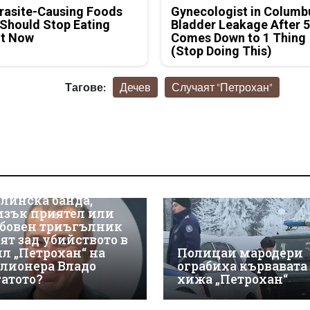
rasite-Causing Foods
Gynecologist in Columb
Should Stop Eating
Bladder Leakage After 
ht Now
Comes Down to 1 Thing
(Stop Doing This)
Тагове:
Дечев
Случаят "Петрохан"
линска банда,
изък приятел или
бовен триъгълник
оят зад убийството в
ил „Петрохан“ на
Полицаи мародери
лионера Владо
ограбиха кървавата
гатото?
хижа „Петрохан“