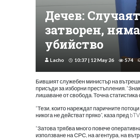
Дечев: Случаят
затворен, ням
убийство
Lacho
10:37 | 12 May 26
574
Бившият служебен министър на вътреш
присъди за изборни престъпления. “Знам 
лишаване от свобода. Точна статистика о
“Тези, които нареждат паричните потоци 
никога не действат пряко”, каза пред bT
“Затова трябва много повече оперативна
използване на СРС, на агентура, на вът