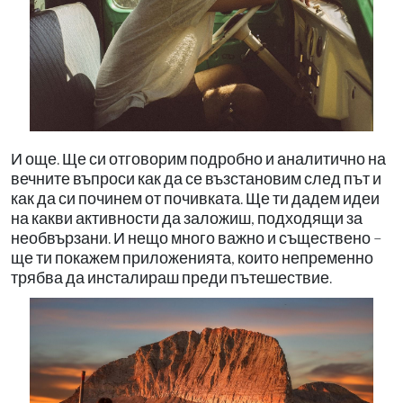
И още. Ще си отговорим подробно и аналитично на
вечните въпроси как да се възстановим след път и
как да си починем от почивката. Ще ти дадем идеи
на какви активности да заложиш, подходящи за
необвързани. И нещо много важно и съществено –
ще ти покажем приложенията, които непременно
трябва да инсталираш преди пътешествие.