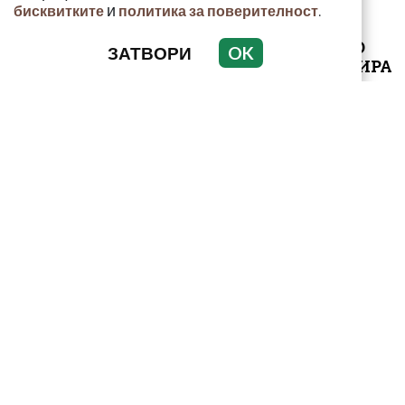
и
.
бисквитките
политика за поверителност
ВИЖТЕ КАК ИВАЙЛО
ЗАТВОРИ
OK
ФИЛИПОВ КОНТРОЛИРА
ДИГИТАЛНАТА
ДЪРЖАВА ЗАД ГЪРБА
НА П...