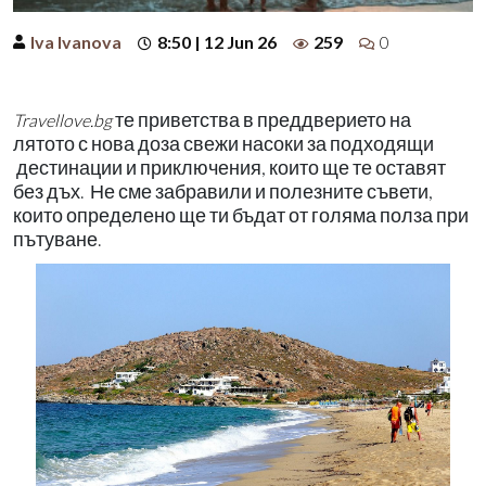
Iva Ivanova
8:50 | 12 Jun 26
259
0
те приветства в преддверието на
Travellove.bg
лятото с нова доза свежи насоки за подходящи
дестинации и приключения, които ще те оставят
без дъх. Не сме забравили и полезните съвети,
които определено ще ти бъдат от голяма полза при
пътуване.