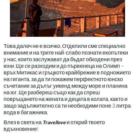
Това далеч не е всичко. Отделили сме специално
внимание и на трите най-слабо познати екопътеки
у нас, които заслужават да бъдат обходени през
юни. Ще се разходим и до първенеца на Олимп –
връх Митикас и гръцкото крайбрежие в подножието
на гиганта, за да ти покажем перфектното юнско
съчетание за дълъг уикенд между море и планина
на юг. Ще разбереш също как да спреш
повръщането на жената и децата в колата, както и
защо задължително са ти необходими поне 3 литра
вода в багажника.
Влез в света на
и открий твоето
Travellove
вдъхновение!