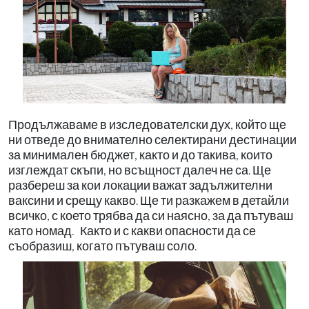
Продължаваме в изследователски дух, който ще
ни отведе до внимателно селектирани дестинации
за минимален бюджет, както и до такива, които
изглеждат скъпи, но всъщност далеч не са. Ще
разбереш за кои локации важат задължителни
ваксини и срещу какво. Ще ти разкажем в детайли
всичко, с което трябва да си наясно, за да пътуваш
като номад. Както и с какви опасности да се
съобразиш, когато пътуваш соло.