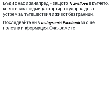
Бъди с нас и занапред – защото
е кътчето,
Travellove
което всяка седмица стартира с ударна доза
устрем за пътешествия и живот без граници.
Последвайте ни в
и
за още
Instagram
Facebook
полезна информация. Очакваме те!