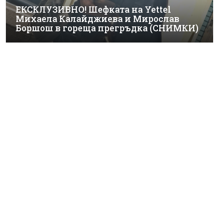
ЕКСКЛУЗИВНО! Шефката на Yettel
Михаела Калайджиева и Мирослав
Боршош в гореща прегръдка (СНИМКИ)