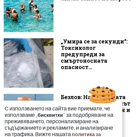
„Умира се за секунди“:
Токсиколог
предупреди за
смъртоносната
опасност...
Безлов: Най-голямата
опасност е фентанилът
С използването на сайта вие приемате, че
да се смесва с кокаин и
използваме „
" за подобряване на
бисквитки
„би...
преживяването, персонализиране на
съдържанието и рекламите, и анализиране
на трафика. Вижте нашата
политика за