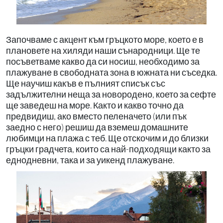
Започваме с акцент към гръцкото море, което е в
плановете на хиляди наши сънародници. Ще те
посъветваме какво да си носиш, необходимо за
плажуване в свободната зона в южната ни съседка.
Ще научиш какъв е пълният списък със
задължителни неща за новородено, което за сефте
ще заведеш на море. Както и какво точно да
предвидиш, ако вместо пеленачето (или пък
заедно с него) решиш да вземеш домашните
любимци на плажа с теб. Ще отскочим и до близки
гръцки градчета, които са най-подходящи както за
еднодневни, така и за уикенд плажуване.