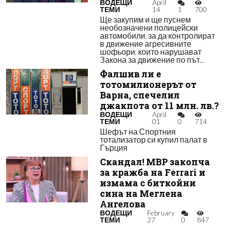
ВОДЕЩИ
April
ТЕМИ
14
1
700
Ще закупим и ще пуснем
необозначени полицейски
автомобили, за да контролират
в движение агресивните
шофьори, които нарушават
Закона за движение по път...
Фалшив ли е
тотомилионерът от
Варна, спечелил
джакпота от 11 млн. лв.?
ВОДЕЩИ
April
ТЕМИ
01
0
714
Шефът на Спортния
тотализатор си купил палат в
Гърция
Скандал! МВР закопча
за кражба на Ferrari и
измама с биткойни
сина на Меглена
Ангелова
ВОДЕЩИ
February
ТЕМИ
27
0
847