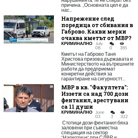
причина. „Основната цел е да
нас...
Напрежение след
поредица от сбивания в
Габрово. Какви мерки
очаква кметът от МВР?
КРИМИНАЛНО
July
08
0
385
Кметът на Габрово Таня
Христова призова държавата и
Министерството на вътрешните
работи да предприемат
конкретни действия за
гарантиране на сигурностт...
МВР в кв. "Факултета":
Иззети са над 700 дози
фентанил, арестувани
са 11 души
КРИМИНАЛНО
June
03
3
322
Стотици дози фентанил бяха
заловени при съвместна
спецакция на сектор
"Наркотици" при СДВР и