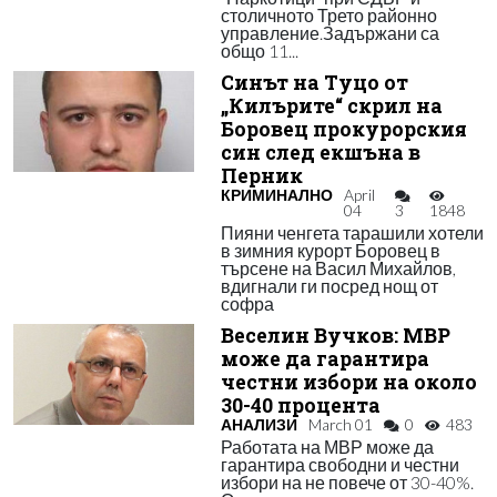
столичното Трето районно
управление.Задържани са
общо 11...
Синът на Туцо от
„Килърите“ скрил на
Боровец прокурорския
син след екшъна в
Перник
КРИМИНАЛНО
April
04
3
1848
Пияни ченгета тарашили хотели
в зимния курорт Боровец в
търсене на Васил Михайлов,
вдигнали ги посред нощ от
софра
Веселин Вучков: МВР
може да гарантира
честни избори на около
30-40 процента
АНАЛИЗИ
March 01
0
483
Работата на МВР може да
гарантира свободни и честни
избори на не повече от 30-40%.