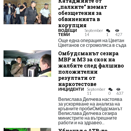
Катаджиите от
„палките“ вземат
обезщетения за
обвиненията в
корупция
ВОДЕЩИ
September
ТЕМИ
14
1
427
Още една операция на Цветан
Цветанов се сгромоляса в съда
Омбудсманът сезира
МВР и МЗ за скок на
жалбите след фалшиво
положителни
резултати от
наркотестове
ИНЦИДЕНТИ
September
11
0
637
Велислава Делчева настоява
за ускоряване на анализа на
кръвните пробиОмбудсманът
Велислава Делчева сезира
министрите на вътрешните
работи и на здравео...
Убиецът с АТВ-то