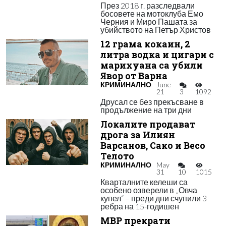
През 2018 г. разследвали
босовете на мотоклуба Емо
Черния и Миро Пашата за
убийството на Петър Христов
12 грама кокаин, 2
литра водка и цигари с
марихуана са убили
Явор от Варна
КРИМИНАЛНО
June
21
3
1092
Друсал се без прекъсване в
продължение на три дни
Локалите продават
дрога за Илиян
Варсанов, Сако и Весо
Телото
КРИМИНАЛНО
May
31
10
1015
Кварталните келеши са
особено озверели в „Овча
купел“ – преди дни счупили 3
ребра на 15-годишен
МВР прекрати