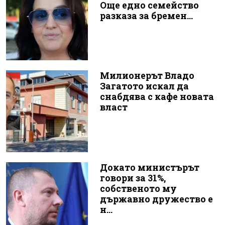
Още едно семейство
разказа за бремен...
Милионерът Владо
Загатото искал да
снабдява с кафе новата
власт
Докато министърът
говори за 31%,
собственото му
държавно дружество е
н...