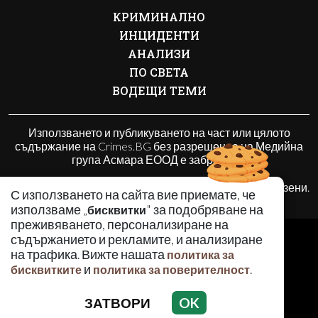
КРИМИНАЛНО
ИНЦИДЕНТИ
АНАЛИЗИ
ПО СВЕТА
ВОДЕЩИ ТЕМИ
Използването и публикуването на част или цялото
съдържание на Crimes.BG без разрешение на Медийна
група Асмара ЕООД е забранено.
© 2010 - 2026 | Crimes.BG. Всички права запазени.
С използването на сайта вие приемате, че
използваме „
" за подобряване на
бисквитки
преживяването, персонализиране на
РЕКЛАМА
съдържанието и рекламите, и анализиране
КОНТАКТИ
на трафика. Вижте нашата
политика за
и
.
ОБЩИ УСЛОВИЯ
бисквитките
политика за поверителност
ПОЛИТИКА ЗА ПОВЕРИТЕЛНОСТ
ЗАТВОРИ
OK
ПОЛИТИКА ЗА БИСКВИТКИТЕ