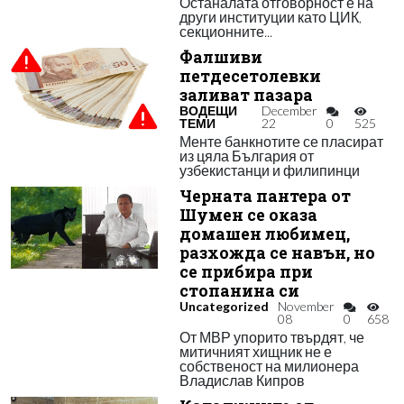
Останалата отговорност е на
други институции като ЦИК,
секционните...
Фалшиви
петдесетолевки
заливат пазара
ВОДЕЩИ
December
ТЕМИ
22
0
525
Менте банкнотите се пласират
из цяла България от
узбекистанци и филипинци
Черната пантера от
Шумен се оказа
домашен любимец,
разхожда се навън, но
се прибира при
стопанина си
Uncategorized
November
08
0
658
От МВР упорито твърдят, че
митичният хищник не е
собственост на милионера
Владислав Кипров