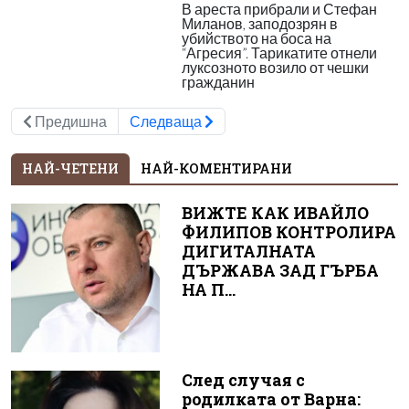
В ареста прибрали и Стефан
Миланов, заподозрян в
убийството на боса на
“Агресия”. Тарикатите отнели
луксозното возило от чешки
гражданин
Предишна
Следваща
НАЙ-ЧЕТЕНИ
НАЙ-КОМЕНТИРАНИ
ВИЖТЕ КАК ИВАЙЛО
ФИЛИПОВ КОНТРОЛИРА
ДИГИТАЛНАТА
ДЪРЖАВА ЗАД ГЪРБА
НА П...
След случая с
родилката от Варна: