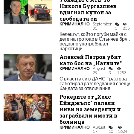
Никола Бургазлиев
вдигнал купон за
свободата си
КРИМИНАЛНО
September
05
1
805
Келешът, който погуби майка с
дете на тротоар в Слънчев бряг,
редовно употребявал
наркотици
Алексей Петров убит
като бос на „Наглите“
КРИМИНАЛНО
August
29
3
1253
С властта си в ДАНС Трактора
саботирал разследвания срещу
бандата за отвличания
Рокерите от „Хелс
Ейнджълс“ палели
ниви на земеделци и
заграбвали имоти в
болница
КРИМИНАЛНО
August
17
10
1624