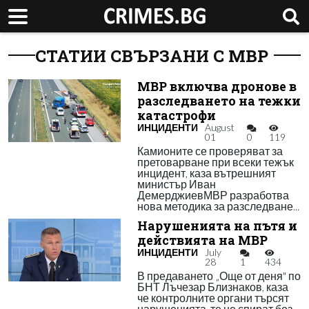
СТАТИИ СВЪРЗАНИ С МВР
МВР включва дронове в
разследването на тежки
катастрофи
ИНЦИДЕНТИ
August
01
0
119
Камионите се проверяват за
претоварване при всеки тежък
инцидент, каза вътрешният
министър Иван
ДемерджиевМВР разработва
нова методика за разследване...
Нарушенията на пътя и
действията на МВР
ИНЦИДЕНТИ
July
28
1
434
В предаването „Още от деня" по
БНТ Лъчезар Близнаков, каза
че контролните органи търсят
нарушенията, те не спират без