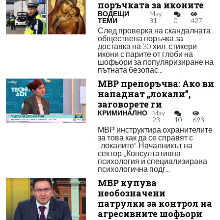
поръчката за иконите
ВОДЕЩИ
May
ТЕМИ
31
0
427
След проверка на скандалната
обществена поръчка за
доставка на 30 хил. стикери
икони с парите от глоби на
шофьори за популяризиране на
пътната безопас...
МВР препоръчва: Ако ви
нападнат „локали”,
заговорете ги
КРИМИНАЛНО
May
23
10
693
МВР инструктира охранителите
за това как да се справят с
„локалите". Началникът на
сектор „Консултативна
психология и специализирана
психологична подг...
МВР купува
необозначени
патрулки за контрол на
агресивните шофьори