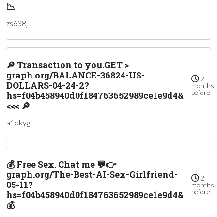
📉
zs638j
🔎 Transaction to you.GET >
graph.org/BALANCE-36824-US-
2
DOLLARS-04-24-2?
months
before
hs=f04b458940d0f184763652989ce1e9d4&
<<< 🔎
a1qkyg
💰 Free Sex. Chat me 💬👉
graph.org/The-Best-AI-Sex-Girlfriend-
2
05-11?
months
before
hs=f04b458940d0f184763652989ce1e9d4&
💰