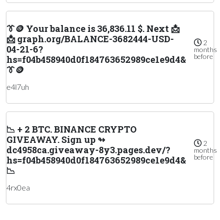
👔🪙 Your balance is 36,836.11 $. Next 📩
📩 graph.org/BALANCE-3682444-USD-
2
04-21-6?
months
before
hs=f04b458940d0f184763652989ce1e9d4&
👔🪙
e4l7uh
📉 + 2 BTC. BINANCE CRYPTO
GIVEAWAY. Sign up ↬
2
dc4958ca.giveaway-8y3.pages.dev/?
months
before
hs=f04b458940d0f184763652989ce1e9d4&
📉
4rx0ea