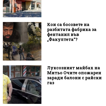
Кои са босовете на
разбитата фабрика за
фентанил във
„Факултета“?
Луксозният майбах на
Митьо Очите опожарен
заради балони с райски
газ