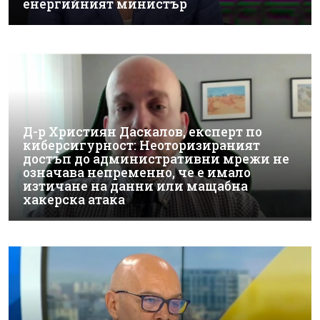
енергийният министър
Д-р Християн Даскалов, експерт по
киберсигурност: Неоторизираният
достъп до административни мрежи не
означава непременно, че е имало
изтичане на данни или мащабна
хакерска атака