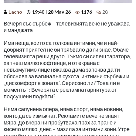
Lacho
19:40 | 28 May 26
1176
28
Вечеря със сърбеж – телевизията вече не уважава
и манджата
Има неща, които са толкова интимни, че и най-
добрият приятел не би трябвало да ги знае. Обаче
телевизията реши друго. Тъкмо си сипеш таратора,
хапнеш малко кюфтенце, и от екрана с
невъзмутимо лице някаква дама започва да ти
обяснява за вагинална сухота, интимни сърбежи и
„дискомфорт в зоната“. Сериозно ли? Това ли е
моментът? Вечерята с рекламна гарнитура от
подсушени подка̀ти?
Няма сапунена опера, няма спорт, няма новини,
които да се измъкнат. Рекламите вече не знаят
мяра. До вчера ни пробутваха прах за пране и
кисело мляко, днес – мазила за интимни зони. Утре
може би ще видим реклама как да си промиеш