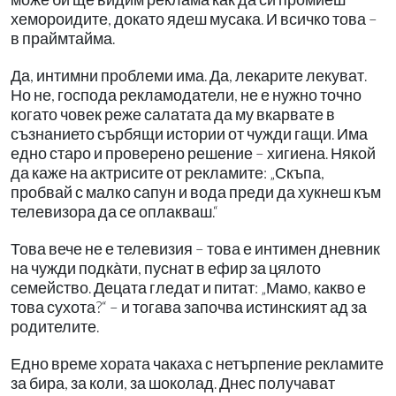
хемороидите, докато ядеш мусака. И всичко това –
в праймтайма.
Да, интимни проблеми има. Да, лекарите лекуват.
Но не, господа рекламодатели, не е нужно точно
когато човек реже салатата да му вкарвате в
съзнанието сърбящи истории от чужди гащи. Има
едно старо и проверено решение – хигиена. Някой
да каже на актрисите от рекламите: „Скъпа,
пробвай с малко сапун и вода преди да хукнеш към
телевизора да се оплакваш.“
Това вече не е телевизия – това е интимен дневник
на чужди подка̀ти, пуснат в ефир за цялото
семейство. Децата гледат и питат: „Мамо, какво е
това сухота?“ – и тогава започва истинският ад за
родителите.
Едно време хората чакаха с нетърпение рекламите
за бира, за коли, за шоколад. Днес получават