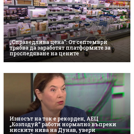
„Справедлива цена“: От септември
трябва да заработят платформите за
проследяване на цените
Износът на ток е рекорден, АЕЦ
„Козлодуй“ работи нормално въпреки
ниските нива на Дунав, увери