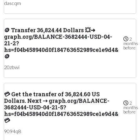
dascqm
🪙 Transfer 36,824.44 Dollars 💥➜
graph.org/BALANCE-3682444-USD-04-
2
21-2?
months
before
hs=f04b458940d0f184763652989ce1e9d4&
🪙
20zbwi
💳 Get the transfer of 36,824.60 US
Dollars. Next ⇢ graph.org/BALANCE-
2
3682444-USD-04-21-5?
months
before
hs=f04b458940d0f184763652989ce1e9d4&
💳
9094q8