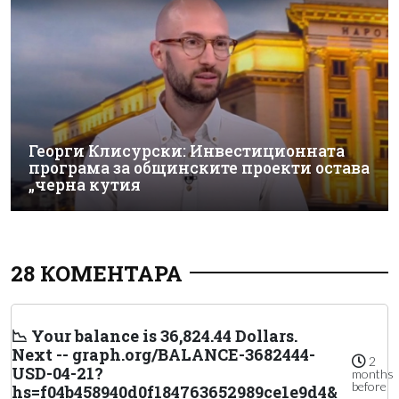
Георги Клисурски: Инвестиционната
програма за общинските проекти остава
„черна кутия
28 КОМЕНТАРА
📉 Your balance is 36,824.44 Dollars.
Next -- graph.org/BALANCE-3682444-
2
USD-04-21?
months
before
hs=f04b458940d0f184763652989ce1e9d4&