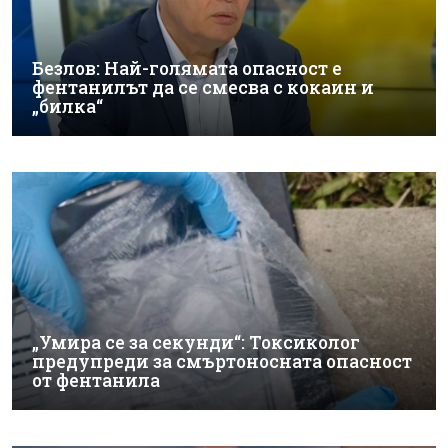
Безлов: Най-голямата опасност е
фентанилът да се смесва с кокаин и
„билка“
„Умира се за секунди“: Токсиколог
предупреди за смъртоносната опасност
от фентанила