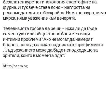
безплатен курс по гинекология с картофите на
фурна. И тук вече става ясно – наглостта на
рекламодателите е безкрайна. Няма цензура, няма
мярка, няма уважение към вечерята.
Телевизията трябва да реши – иска ли да бъде
семеен уют или обществена баня с ехтящи
интимни проблеми? Ако не могат да намерят
баланс, поне да сложат надпис като при филмите:
„Съдържанието може да бъде неподходящо за
зрители, които в момента ядат.“
http://osata.bg