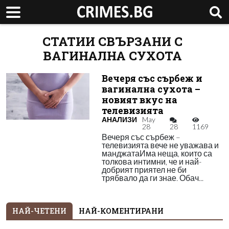
СТАТИИ СВЪРЗАНИ С
ВАГИНАЛНА СУХОТА
Вечеря със сърбеж и
вагинална сухота –
новият вкус на
телевизията
АНАЛИЗИ
May
28
28
1169
Вечеря със сърбеж –
телевизията вече не уважава и
манджатаИма неща, които са
толкова интимни, че и най-
добрият приятел не би
трябвало да ги знае. Обач...
НАЙ-ЧЕТЕНИ
НАЙ-КОМЕНТИРАНИ