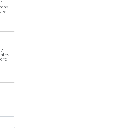
2
nths
ore
2
nths
fore