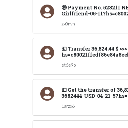
🤑 Payment No. 523211 N
Girlfriend-05-11?hs=c800
zx0nvh
💶 Transfer 36,824.44 $ 
hs=c80021ffedf86e84a8ee
et6e9o
💵 Get the transfer of 36
3682444-USD-04-21-5?hs=
1arzx6