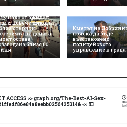
чезнаха от оживен
аж и повече никога
 бяха открити:
Кметът на Добрини
стерията на децата
поиска да бъде
монт остава
възстановено
разгадана близо 60
полицейското
дини
управление в града
ET ACCESS >> graph.org/The-Best-AI-Sex-
mo
21ffedf86e84a8eebb0256425314& << 💵
be