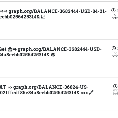
C ⇒⇒ graph.org/BALANCE-3682444-USD-04-21-
mon
eebb0256425314& 📈
bef
$. Get 📩➡️ graph.org/BALANCE-3682444-USD-
mon
84a8eebb0256425314& 💲
bef
EXT >> graph.org/BALANCE-36824-US-
mo
21ffedf86e84a8eebb0256425314& <<< 🔗
be