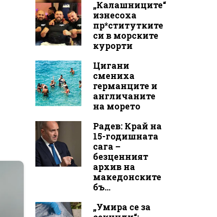
„Калашниците“
изнесоха
пр*ститутките
си в морските
курорти
Цигани
смениха
германците и
англичаните
на морето
Радев: Край на
15-годишната
сага –
безценният
архив на
македонските
бъ...
„Умира се за