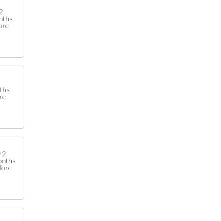
2
nths
ore
2
ths
re
2
onths
fore