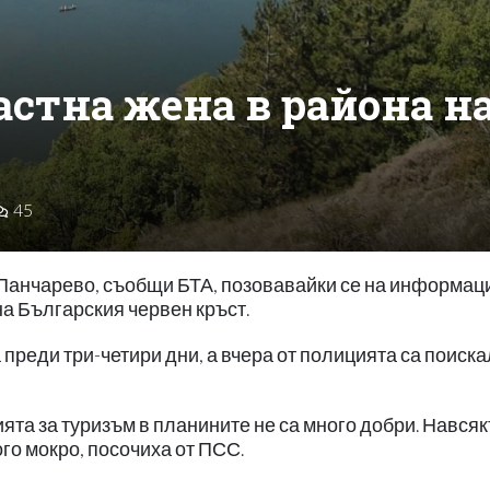
стна жена в района н
45
 Панчарево, съобщи БТА, позовавайки се на информац
а Българския червен кръст.
 преди три-четири дни, а вчера от полицията са поиск
ята за туризъм в планините не са много добри. Навсяк
ого мокро, посочиха от ПСС.