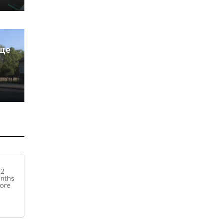
ще
2
nths
fore