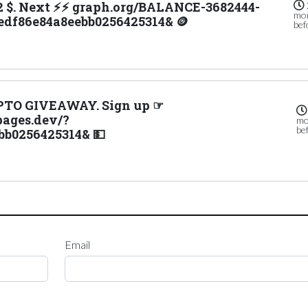
.02 $. Next ⚡⚡ graph.org/BALANCE-3682444-
mo
edf86e84a8eebb0256425314& 🪙
bef
YPTO GIVEAWAY. Sign up ☞
ages.dev/?
mo
be
bb0256425314& 💵
Email