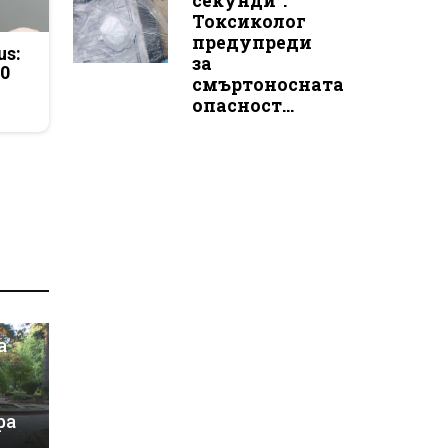
секунди“:
Токсиколог
предупреди
us:
за
50
смъртоносната
опасност...
а
ра