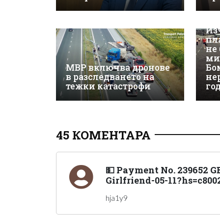
Из
пл
не
ми
МВР включва дронове
Бо
в разследването на
не
тежки катастрофи
го
45 КОМЕНТАРА
💵 Payment No. 239652 G
Girlfriend-05-11?hs=c800
hja1y9