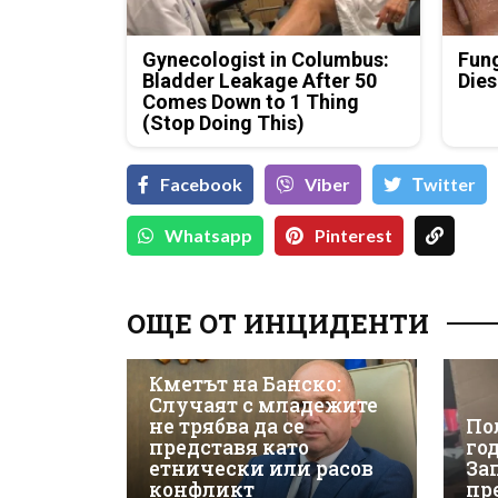
Gynecologist in Columbus:
Fung
Bladder Leakage After 50
Dies
Comes Down to 1 Thing
(Stop Doing This)
Facebook
Viber
Тwitter
Whatsapp
Pinterest
ОЩЕ ОТ ИНЦИДЕНТИ
Кметът на Банско:
Случаят с младежите
не трябва да се
По
представя като
го
етнически или расов
За
конфликт
пр