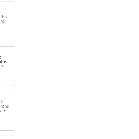
2
ths
ore
2
ths
ore
2
nths
fore