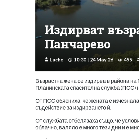
Издирват възра
Панчарево
Lacho
10:30 | 24 May 26
455
Възрастна жена се издирва в района на
Планинската спасителна служба (ПСС) н
От ПСС обясниха, че жената е изчезнала
съдействие за издирването ѝ.
От службата отбелязаха също, че услови
облачно, валяло е много тези дни и е мн