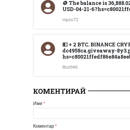
🪙 The balance is 36,888
USD-04-21-6?hs=c80021ff
mpsn72
💵 + 2 BTC. BINANCE CR
dc4958ca.giveaway-8y3.p
hs=c80021ffedf86e84a8ee
8oz646
КОМЕНТИРАЙ
Име
*
Коментар
*