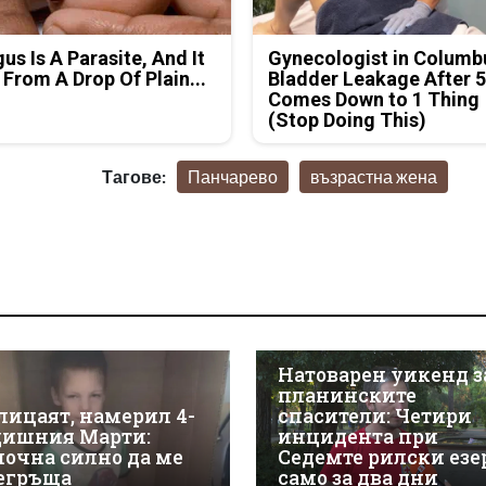
us Is A Parasite, And It
Gynecologist in Columb
 From A Drop Of Plain...
Bladder Leakage After 
Comes Down to 1 Thing
(Stop Doing This)
Тагове:
Панчарево
възрастна жена
Натоварен уикенд з
планинските
лицаят, намерил 4-
спасители: Четири
дишния Марти:
инцидента при
почна силно да ме
Седемте рилски езе
егръща
само за два дни