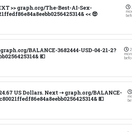
EXT >> graph.org/The-Best-AI-Sex-
mo
21ffedf86e84a8eebb0256425314& << 🤑
bef
>>> graph.org/BALANCE-3682444-USD-04-21-2?
mon
bb0256425314& 💶
befo
,824.67 US Dollars. Next ⇢ graph.org/BALANCE-
m
c80021ffedf86e84a8eebb0256425314& 💵
be