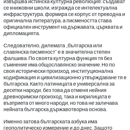
извършва истинска културна революция: създават
се книжовни школи, изгражда се интелектуална
инфраструктура, формира се корпус от преводна и
оригинална литература, а писмеността става
официален инструмент на държавата, църквата и
дипломацията.
Следователно, дилемата „българска или
славянска писменост“ е в значителна степен
фалшива. По своята културна функция тя без
съмнение има общославянско значение. Но по
своя исторически произход, институционална
кодификация и цивилизационно утвърждаване тя е
българска. Както латиницата е универсална за
десетки народи, без това да отменя нейния
древноримски произход, така и кирилицата е
възприета от много народи, но това не заличава
нейната българска държавотворна основа.
Именно затова българската азбука има
геополитическо измерение и до днес. Защото