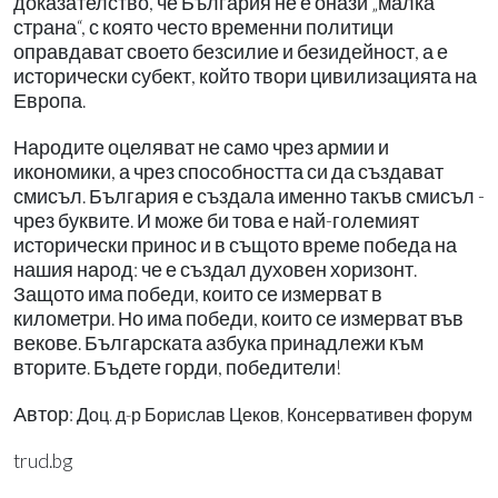
доказателство, че България не е онази „малка
страна“, с която често временни политици
оправдават своето безсилие и безидейност, а е
исторически субект, който твори цивилизацията на
Европа.
Народите оцеляват не само чрез армии и
икономики, а чрез способността си да създават
смисъл. България е създала именно такъв смисъл -
чрез буквите. И може би това е най-големият
исторически принос и в същото време победа на
нашия народ: че е създал духовен хоризонт.
Защото има победи, които се измерват в
километри. Но има победи, които се измерват във
векове. Българската азбука принадлежи към
вторите. Бъдете горди, победители!
Автор:
Доц. д-р Борислав Цеков, Консервативен форум
trud.bg