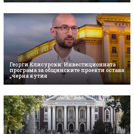
Георги Клисурски: Инвестиционната
програма за общинските проекти остава
„черна кутия