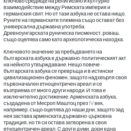
ключово средище на религиозно и културно
взаимодействие между Римската империя и
германския свят. Но от тази азбука не остава нищо.
Руните на германските племена също остават без
универсална държавна употреба.
Древноунгарската руническа писменост, роваш,
също оцелява само като археологическа находка.
Ключовото значение за пребъдването на
българската азбука е държавно-политическият акт
на нейното утвърждаване. Нещо повече -
българската азбука се превръща и в истински
цивилизационен феномен, защото надхвърля своя
първоначален етноцентричен ареал и се
възприема от много други народи. И това е
изключително достижение. Арменската азбука,
създадена от Месроп Маштоц през IV век,
например, също оцелява до наши дни, защото зад
нея застава арменската държавно-църковна
традиция, но тя си остава затворена в своя
етноцентричен ареал. С други думи, дори една