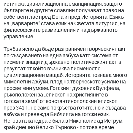
истинска цивилизационна еманципация, защото
българите и другите славяни получават право на
собствен глас пред Бога и пред Историята. Езикът
на „варварите“ става език на Светата литургия, на
философските размишления и на държавното
управление.
Трябва ясно да бъде разграничен творческият акт
по създаването на една азбука като система от
писмени знаци и държавно-политическият акт, в
резултат от който възниква писменост с
цивилизационен мащаб. Историята познава много
мимолетни азбуки, плод на творческото усилие на
просветени умове. Готският духовник Вулфила,
ръкоположен за „епископ на християните в
готската земя“ от константинополския епископ
през 341 г., не само покръства готите, но и създава
азбука и превежда Библията на готски език.
Неговата катедра е била в Никополис ад Иструм,
край днешно Велико Търново - по това време