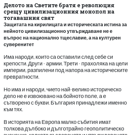
Делото на Светите братя е революция
срещу цивилизационния монопол на
тогавашния свят
Защитата на кирилицата и историческата истина за
нейното цивилизационно утвърждаване не е
въпрос на национално тщеславие, а на културен
суверенитет
Има народи, които са оставили след себе си
крепости. Други - армии. Трети - прахоляка на цели
империи, разпилени под напора на историческите
превратности.
Но има и народи, чието най-велико историческо
дело не е извоювано на бойното поле, а е
сътворено с букви. България принадлежи именно
към тях.
В историята на Европа малко събития имат
толкова дълбоко и дълготрайно геополитическо