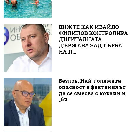
ВИЖТЕ КАК ИВАЙЛО
ФИЛИПОВ КОНТРОЛИРА
ДИГИТАЛНАТА
ДЪРЖАВА ЗАД ГЪРБА
НА П...
Безлов: Най-голямата
опасност е фентанилът
да се смесва с кокаин и
„би...