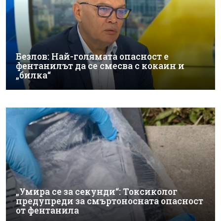
Безлов: Най-голямата опасност е
фентанилът да се смесва с кокаин и
„билка“
„Умира се за секунди“: Токсиколог
предупреди за смъртоносната опасност
от фентанила