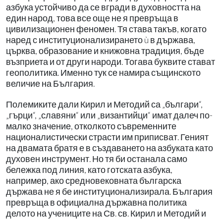
азбука устойчиво да се вгради в духовността на
един народ, това все още не я превръща в
цивилизационен феномен. Тя става такъв, когато
наред с институционализирането ù в държава,
църква, образование и книжовна традиция, бъде
възприета и от други народи. Тогава буквите стават
геополитика. Именно тук се намира същинското
величие на България.
Полемиките дали Кирил и Методий са „българи“,
„гърци“, „славяни“ или „византийци“ имат далеч по-
малко значение, отколкото съвременните
националистически страсти им приписват. Геният
на двамата братя е в създаването на азбуката като
духовен инструмент. Но тя би останала само
бележка под линия, като готската азбука,
например, ако средновековната българска
държава не я бе институционализирала. България
превръща в официална държавна политика
делото на учениците на Св. св. Кирил и Методий и