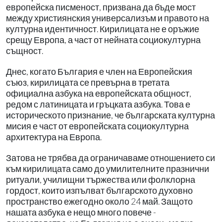
европейска писменост, призвана да бъде мост
между християнския универсализъм и правото на
културна идентичност. Кирилицата не е оръжие
срещу Европа, а част от нейната социокултурна
същност.
Днес, когато България е член на Европейския
съюз, кирилицата се превърна в третата
официална азбука на европейската общност,
редом с латиницата и гръцката азбука. Това е
историческото признание, че българската културна
мисия е част от европейската социокултурна
архитектура на Европа.
Затова не трябва да ограничаваме отношението си
към кирилицата само до умилителните празнични
ритуали, училищни тържества или фолклорна
гордост, които изпълват българското духовно
пространство ежегодно около 24 май. Защото
нашата азбука е нещо много повече -