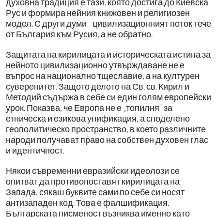
духовна традиция е тази, която достига до Киевска
Рус и формира нейния книжовен и религиозен
модел. С други думи - цивилизационният поток тече
от България към Русия, а не обратно.
Защитата на кирилицата и историческата истина за
нейното цивилизационно утвърждаване не е
въпрос на национално тщеславие, а на културен
суверенитет. Защото делото на Св. св. Кирил и
Методий съдържа в себе си един голям европейски
урок. Показва, че Европа не е „топилня“ за
етническа и езикова унификация, а споделено
геополитическо пространство, в което различните
народи получават право на собствен духовен глас
и идентичност.
Някои съвременни евразийски идеолози се
опитват да противопоставят кирилицата на
Запада, сякаш буквите сами по себе си носят
антизападен код. Това е фалшификация.
Българската писменост възниква именно като