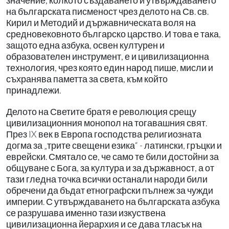
значение, колкото създаването и утвърждаването
на българската писменост чрез делото на Св. св.
Кирил и Методий и държавническата воля на
средновековното българско царство. И това е така,
защото една азбука, освен културен и
образователен инструмент, е и цивилизационна
технология, чрез която един народ пише, мисли и
съхранява паметта за света, към който
принадлежи.
Делото на Светите братя е революция срещу
цивилизационния монопол на тогавашния свят.
През IX век в Европа господства религиозната
догма за „трите свещени езика“ - латински, гръцки и
еврейски. Смятало се, че само те били достойни за
общуване с Бога, за култура и за държавност, а от
тази гледна точка всички останали народи били
обречени да бъдат етнографски пълнеж за чужди
империи. С утвърждаването на българската азбука
се разрушава именно тази изкуствена
цивилизационна йерархия и се дава тласък на