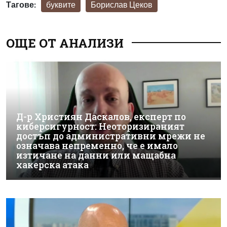
Тагове:
буквите
Борислав Цеков
ОЩЕ ОТ АНАЛИЗИ
Д-р Християн Даскалов, експерт по
киберсигурност: Неоторизираният
достъп до административни мрежи не
означава непременно, че е имало
изтичане на данни или мащабна
хакерска атака