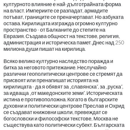
културното влияние е най-дълготрайната форма
на власт. Империите се разпадат, армадите
потъват, границите се преначертават. Но азбуката
остава. Кирилицата изгражда огромно културно
пространство - от Балканите до степите на
Евразия. Създава общност на текстове, религия,
администрация и историческа памет. Днес над 250
милиона души пишат на кирилица.
Всяко велико културно наследство поражда и
битка за неговото притежание. Неслучайно
различни геополитически центрове се стремят да
присвоят или пренапишат историята на
кирилицата - да я обявят за „славянска“, за „руска“,
за идваща „от македонските земи“. Историческата
истина е противоположна. Когато в българските
духовни и политически центрове Преслав и Охрид
се създават книжовни школи, превеждат се
богословски и философски текстове, Москва не
съществува като политически субект. Българската