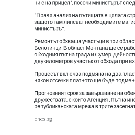
ни е на прицел", посочи министърът сле
"Правя анализ на пътищата в цялата ст
защото там липсват необходимите магис
министърът.
Ремонтът обхваща участъци в три област
Белотинци. В област Монтана ще се раб
обходния път на града и Сумер. Дейност
двукилометров участък от обхода при вх
Процесът включва подмяна на два плас
някои отсечки платното ще бъде подмен
Прогнозният срок за завършване на обек
дружествата, с които Агенция „Пътна и
републиканската мрежа в трите засегнат
dnes.bg