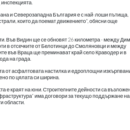
д инспекцията.
рана и Северозападна България е с най-лоши пътища,
трали, които да поемат движението", обясни още
и. Във Видин ще се обновят 26 километра - между Дим
оти в отсечките от Белотинци до Смоляновци и между
ите във Враца ще преминават край село Краводер и в
ода на града.
та от асфалтовата настилка и едроплощни изкърпвани
ено по цялата си ширина.
та е краят на юни. Строителните дейности са възложе
нфраструктура“ има договори за текущо поддържане на
и области.