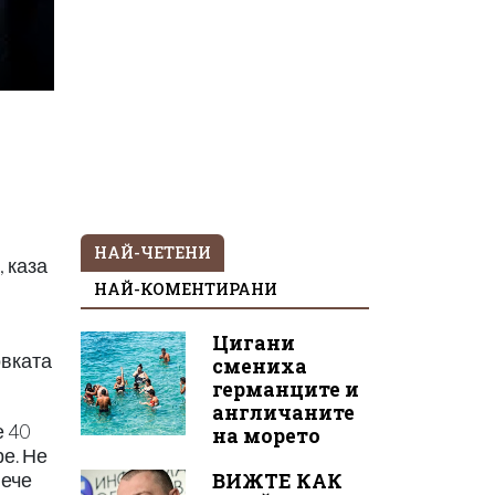
НАЙ-ЧЕТЕНИ
 каза
НАЙ-КОМЕНТИРАНИ
Цигани
овката
смениха
германците и
англичаните
е 40
на морето
е. Не
ВИЖТЕ КАК
вече