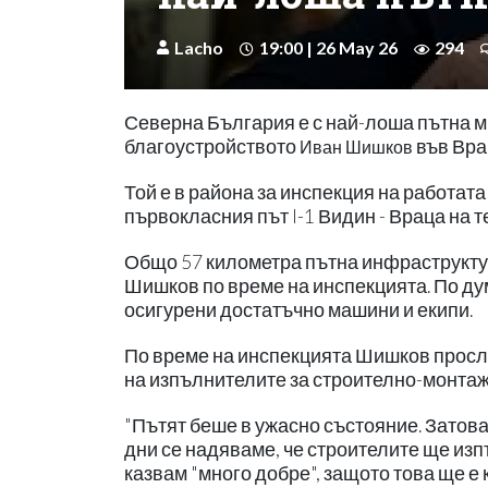
Lacho
19:00 | 26 May 26
294
Северна България е с най-лоша пътна м
благоустройството
във Вра
Иван Шишков
Той е в района за инспекция на работата
първокласния път I-1 Видин - Враца на 
Общо 57 километра пътна инфраструктур
Шишков по време на инспекцията. По ду
осигурени достатъчно машини и екипи.
По време на инспекцията Шишков просл
на изпълнителите за строително-монтаж
"Пътят беше в ужасно състояние. Затова
дни се надяваме, че строителите ще изп
казвам "много добре", защото това ще е 