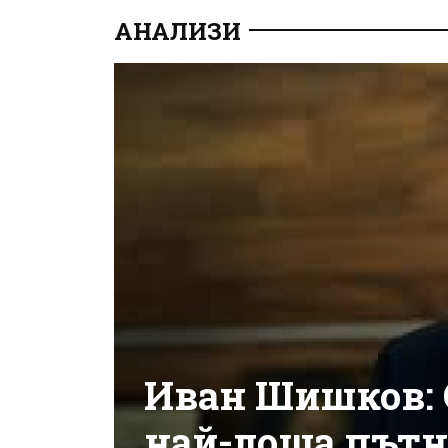
АНАЛИЗИ
Иван Шишков: 
най-лоша пътн