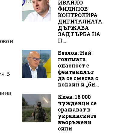
ИВАЙЛО
ФИЛИПОВ
КОНТРОЛИРА
ДИГИТАЛНАТА
ДЪРЖАВА
ЗАД ГЪРБА НА
П...
ово и
Безлов: Най-
голямата
опасност е
фентанилът
я. В
да се смесва с
кокаин и „би...
ни на
Киев: 16 000
чужденци се
сражават в
украинските
въоръжени
сили