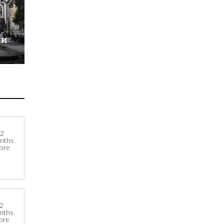
ки
2
nths
fore
2
nths
ore