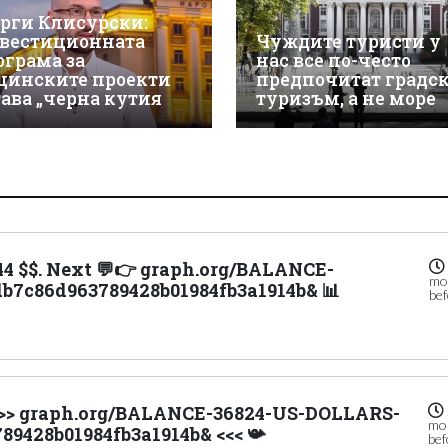
орги Клисурски:
вестиционната
Чуждите туристи у
ограма за
нас все по-често
щинските проекти
предпочитат градс
тава „черна кутия
туризъм, а не море
.44 $$. Next 💬👉 graph.org/BALANCE-
mo
b7c86d963789428b01984fb3a1914b& 📊
be
o >> graph.org/BALANCE-36824-US-DOLLARS-
mo
89428b01984fb3a1914b& <<< 📯
bef