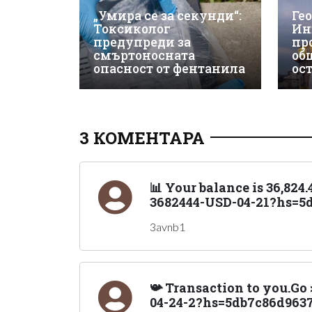
„Умира се за секунди“:
Ге
Токсиколог
Ин
предупреди за
пр
смъртоносната
об
опасност от фентанила
ос
3 КОМЕНТАРА
📊 Your balance is 36,824
3682444-USD-04-21?hs=5d
3avnb1
📯 Transaction to you.G
04-24-2?hs=5db7c86d9637