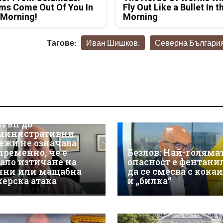
ms Come Out Of You In
Fly Out Like a Bullet In t
 Morning!
Morning
Тагове:
Иван Шишков:
Северна Българи
р Християн
скалов, експерт по
берсигурност:
оторизираният
стъп до
министративни
ежи не означава
пременно, че е
Безлов: Най-голяма
ало изтичане на
опасност е фентани
нни или мащабна
да се смесва с кока
керска атака
и „билка“