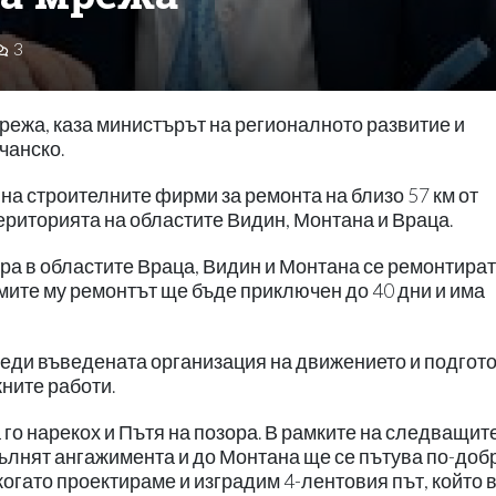
3
режа, каза министърът на регионалното развитие и
чанско.
 на строителните фирми за ремонта на близо 57 км от
територията на областите Видин, Монтана и Враца.
а в областите Враца, Видин и Монтана се ремонтират,
мите му ремонтът ще бъде приключен до 40 дни и има
еди въведената организация на движението и подгот
ните работи.
 го нарекох и Пътя на позора. В рамките на следващит
ълнят ангажимента и до Монтана ще се пътува по-добр
когато проектираме и изградим 4-лентовия път, който 