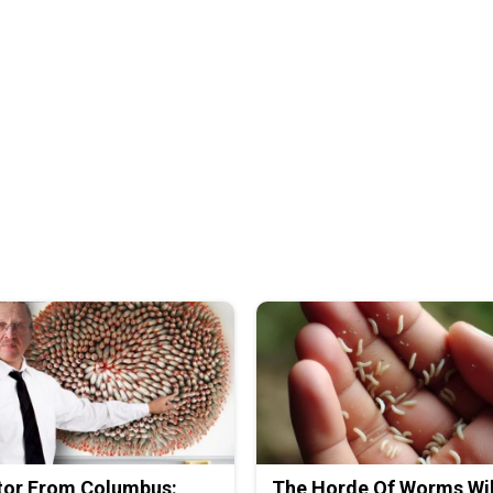
tor From Columbus:
The Horde Of Worms Wil