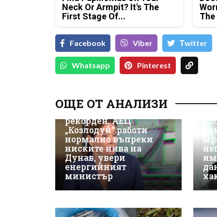
Neck Or Armpit? It's The
Wor
First Stage Of...
The
Facebook
Viber
Тwitter
Whatsapp
Pinterest
Д-
Да
ОЩЕ ОТ АНАЛИЗИ
ки
Износът на ток е
Не
рекорден, АЕЦ
до
„Козлодуй“ работи
ад
нормално въпреки
мр
ниските нива на
не
Дунав, увери
им
енергийният
да
министър
ха