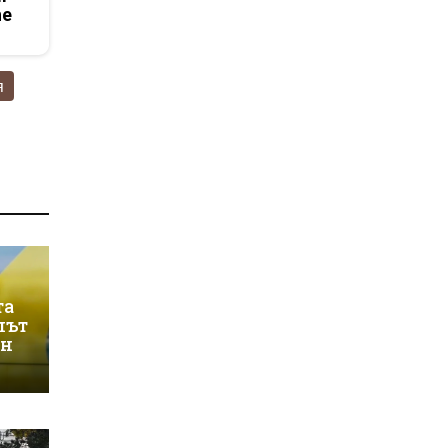
he
я
та
лът
ин