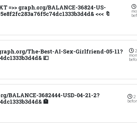
EXT =>> graph.org/BALANCE-36824-US-
mo
e8f2fc283a76f5c74dc1333b3d4d& <<< 🔖
be
 graph.org/The-Best-AI-Sex-Girlfriend-05-11?
mon
4dc1333b3d4d& 💷
befo
ph.org/BALANCE-3682444-USD-04-21-2?
2 
4dc1333b3d4d& 🏦
befo