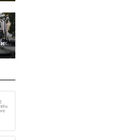
ки
2
nths
ore