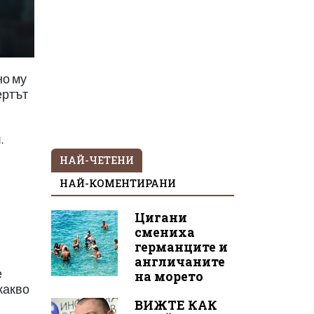
но му
ертът
.
НАЙ-ЧЕТЕНИ
НАЙ-КОМЕНТИРАНИ
Цигани
смениха
германците и
англичаните
е
на морето
какво
ВИЖТЕ КАК