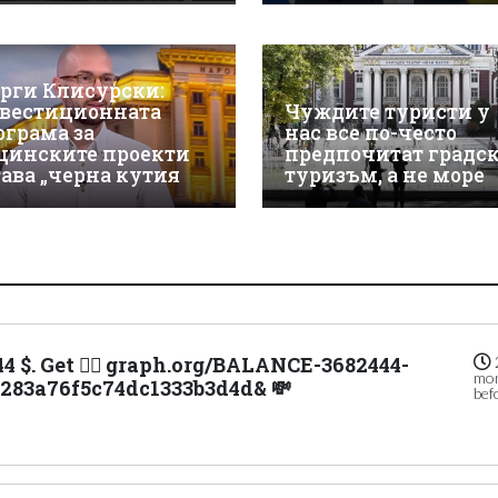
орги Клисурски:
вестиционната
Чуждите туристи у
ограма за
нас все по-често
щинските проекти
предпочитат градс
тава „черна кутия
туризъм, а не море
.44 $. Get 👉🏽 graph.org/BALANCE-3682444-
mo
283a76f5c74dc1333b3d4d& 💸
bef