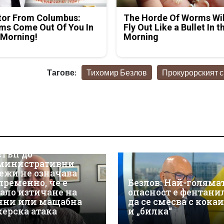
tor From Columbus:
The Horde Of Worms Wil
ms Come Out Of You In
Fly Out Like a Bullet In t
 Morning!
Morning
Тагове:
Тихомир Безлов
Прокурорският с
р Християн
скалов, експерт по
берсигурност:
оторизираният
стъп до
министративни
ежи не означава
пременно, че е
Безлов: Най-голяма
ало изтичане на
опасност е фентани
нни или мащабна
да се смесва с кока
керска атака
и „билка“