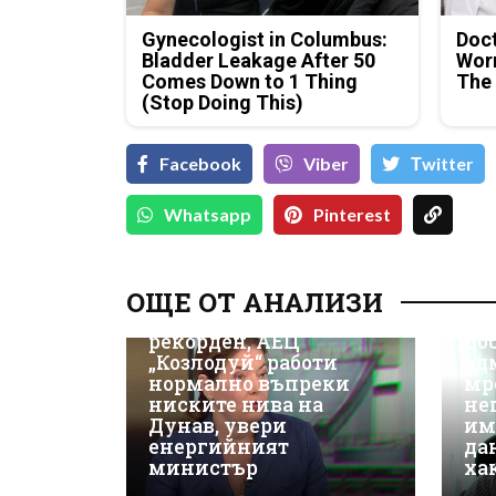
Gynecologist in Columbus:
Doc
Bladder Leakage After 50
Wor
Comes Down to 1 Thing
The
(Stop Doing This)
Facebook
Viber
Тwitter
Whatsapp
Pinterest
Д-
Да
ОЩЕ ОТ АНАЛИЗИ
ки
Износът на ток е
Не
рекорден, АЕЦ
до
„Козлодуй“ работи
ад
нормално въпреки
мр
ниските нива на
не
Дунав, увери
им
енергийният
да
министър
ха