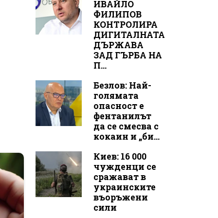
ИВАЙЛО
ФИЛИПОВ
КОНТРОЛИРА
ДИГИТАЛНАТА
ДЪРЖАВА
ЗАД ГЪРБА НА
П...
Безлов: Най-
голямата
опасност е
фентанилът
да се смесва с
кокаин и „би...
Киев: 16 000
чужденци се
сражават в
украинските
въоръжени
сили