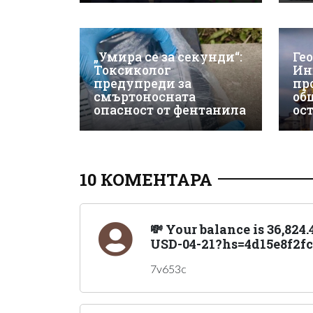
„Умира се за секунди“:
Ге
Токсиколог
Ин
предупреди за
пр
смъртоносната
об
опасност от фентанила
ос
10 КОМЕНТАРА
💸 Your balance is 36,824
USD-04-21?hs=4d15e8f2fc
7v653c