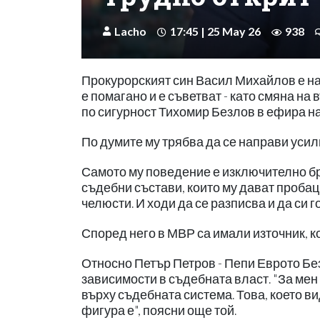
Lacho
17:45 | 25 May 26
938
Прокурорският син Васил Михайлов е на
е помагано и е съветват - като смяна на
по сигурност Тихомир Безлов в ефира н
По думите му трябва да се направи усили
Самото му поведение е изключително бру
съдебни състави, които му дават пробац
челюсти. И ходи да се разписва и да си
Според него в МВР са имали източник, к
Относно Петър Петров - Пепи Еврото Без
зависимости в съдебната власт. "За мен
върху съдебната система. Това, което в
фигура е", поясни още той.