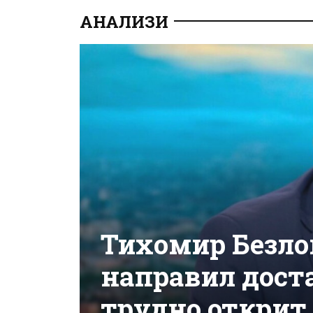
АНАЛИЗИ
Тихомир Безло
направил доста
трудно открит