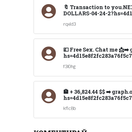
🔖 Transaction to you.N
DOLLARS-04-24-2?hs=4d15
rqxld3
💷 Free Sex. Chat me 📩➡️
hs=4d15e8f2fc283a76f5c7
f3l0hg
🏦 + 36,824.44 $$ ➡️ gra
hs=4d15e8f2fc283a76f5c7
kflc8b