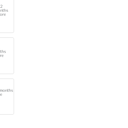
2
nths
fore
2
ths
re
months
re