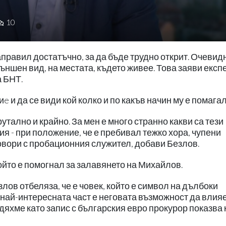
10
правил достатъчно, за да бъде трудно открит. Очевид
 външен вид, на местата, където живее. Това заяви експ
а БНТ.
e и да се види кой колко и по какъв начин му е помагал
тално и крайно. За мен е много странно какви са тези
ия - при положение, че е пребивал тежко хора, чупени
 говори с пробационния служител, добави Безлов.
ойто е помогнал за залавянето на Михайлов.
лов отбеляза, че е човек, който е символ на дълбоки
 най-интересната част е неговата възможност да влия
идяхме като запис с българския евро прокурор показва 