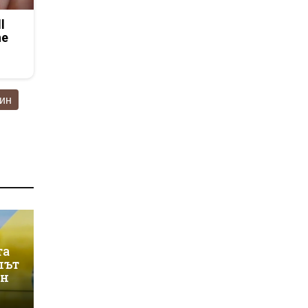
l
he
ин
та
лът
ин