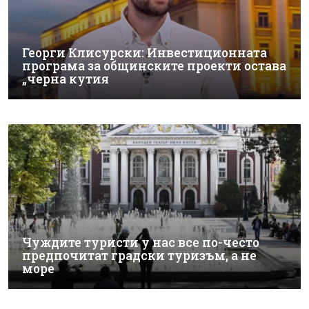
Георги Клисурски: Инвестиционната
програма за общинските проекти остава
„черна кутия
Чуждите туристи у нас все по-често
предпочитат градски туризъм, а не
море