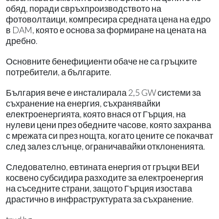
обяд, поради свръхпроизводството на
фотоволтаици, компресира средната цена на едро
в DAM, която е основа за формиране на цената на
дребно.
Основните бенефициенти обаче не са гръцките
потребители, а българите.
България вече е инсталирала 2,5 GW системи за
съхранение на енергия, съхранявайки
електроенергията, която внася от Гърция, на
нулеви цени през обедните часове, която захранва
с мрежата си през нощта, когато цените се покачват
след залез слънце, ограничавайки отклоненията.
Следователно, евтината енергия от гръцки ВЕИ
косвено субсидира разходите за електроенергия
на съседните страни, защото Гърция изостава
драстично в инфраструктурата за съхранение.