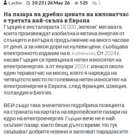
Lacho
10:23 | 26 May 26
525
1
На пазара на дребно цената на киловатчас
е третата най-скъпа в Европа
Гърция е инсталирала 18 000 „зелени“ мегавата,
които произвеждат изобилна и евтина енергия от
слънцето и вятъра в продължение на много часове
от деня, а за някои дори на нулеви цени, съобщава
електронното издание на в.
. От 2024 г.
Kathimerini
насам Гърция се превърна в нетен износител на
електроенергия, а от януари 2026 г. изнася около
един тераватчас на месец, което я нарежда на
четвъртото място по големина нетен износител на
електроенергия в Европа, след Франция, Швеция,
Холандия и Белгия.
ВЕИ също така значително подобриха позицията
на страната на картата на европейските пазари на
едро на електроенергия.
вече не е най-
Гърция
скъпият пазар, както беше дълго време. Но тук
свършват добрите новини и започват парадоксите.