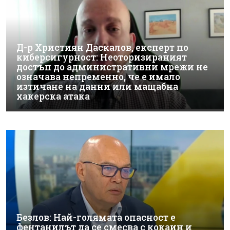
Д-р Християн Даскалов, експерт по
киберсигурност: Неоторизираният
достъп до административни мрежи не
означава непременно, че е имало
изтичане на данни или мащабна
хакерска атака
Безлов: Най-голямата опасност е
фентанилът да се смесва с кокаин и