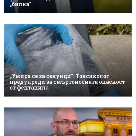
„билка“
„Умира се за секунди“: Токсиколог
предупреди за смъртоносната опасност
от фентанила