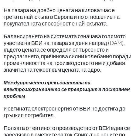
На пазара на дребно цената на киловатчас е
третата най-скъпа в Европа и по отношение на
покупателната способност е най-скъпата.
Балансирането на системата означава голямото
участие на ВЕИ на пазара за деня напред (DAM),
където цената се определя от търсенето и
предлагането, причинява силни колебания поради
променливостта на производството им и добавя
значителна тежест към цената на едро.
Междувременно прекъсванията на
електрозахранването се превръщат в постоянен
проблем
и евтината електроенергия от ВЕИ не достига до
гръцкия потребител.
Ползата от евтиното производство от ВЕИ едва се
забелязва в сметките за ток. Сривът на цените по