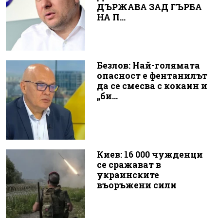
ДЪРЖАВА ЗАД ГЪРБА
НА П...
Безлов: Най-голямата
опасност е фентанилът
да се смесва с кокаин и
„би...
Киев: 16 000 чужденци
се сражават в
украинските
въоръжени сили