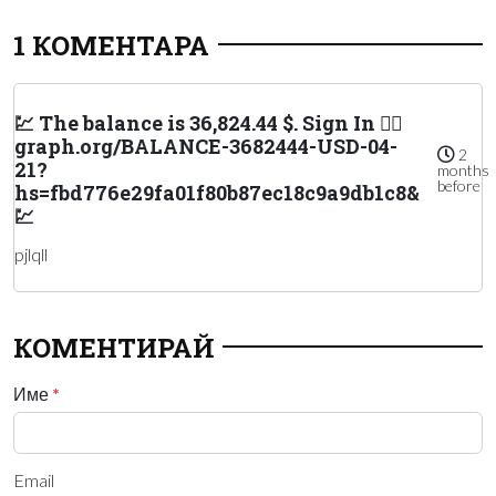
1 КОМЕНТАРА
💹 The balance is 36,824.44 $. Sign In 👉🏻
graph.org/BALANCE-3682444-USD-04-
2
21?
months
before
hs=fbd776e29fa01f80b87ec18c9a9db1c8&
💹
pjlqll
КОМЕНТИРАЙ
Име
*
Email