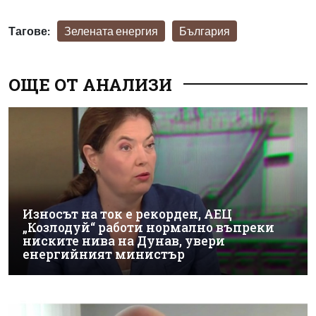
Тагове:
Зелената енергия
България
ОЩЕ ОТ АНАЛИЗИ
Износът на ток е рекорден, АЕЦ
„Козлодуй“ работи нормално въпреки
ниските нива на Дунав, увери
енергийният министър