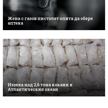
Жена с газов пистолет опита да обере
аптека
Иззеха над 2,6 тона кокаин в
Атлантическия океан