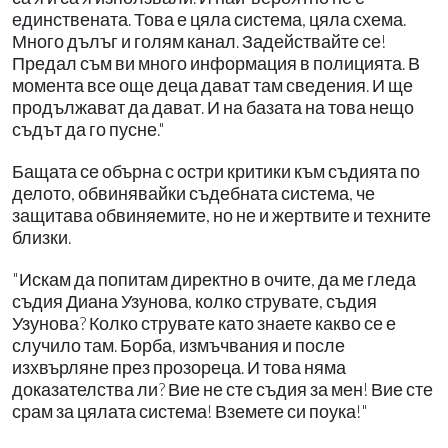
единствената. Това е цяла система, цяла схема.
Много дълъг и голям канал. Задействайте се!
Предал съм ви много информация в полицията. В
момента все още деца дават там сведения. И ще
продължават да дават. И на базата на това нещо
съдът да го пусне."
Бащата се обърна с остри критики към съдията по
делото, обвинявайки съдебната система, че
защитава обвиняемите, но не и жертвите и техните
близки.
"Искам да попитам директно в очите, да ме гледа
съдия Диана Узунова, колко струвате, съдия
Узунова? Колко струвате като знаете какво се е
случило там. Борба, измъчвания и после
изхвърляне през прозореца. И това няма
доказателства ли? Вие не сте съдия за мен! Вие сте
срам за цялата система! Вземете си поука!"