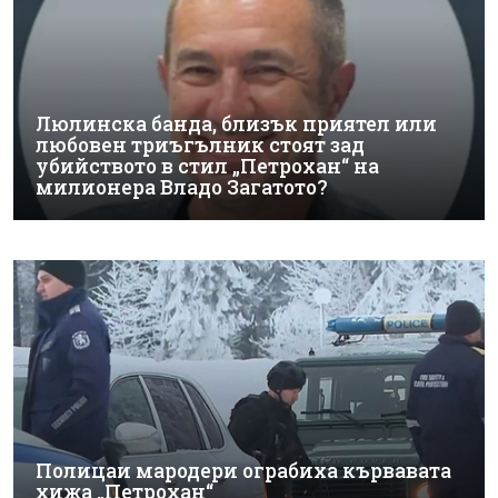
Люлинска банда, близък приятел или
любовен триъгълник стоят зад
убийството в стил „Петрохан“ на
милионера Владо Загатото?
Полицаи мародери ограбиха кървавата
хижа „Петрохан“