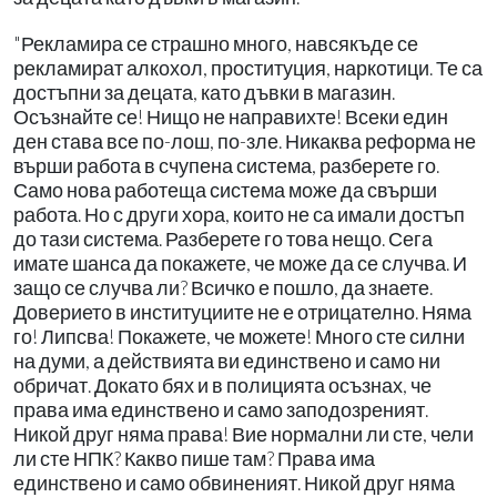
"Рекламира се страшно много, навсякъде се
рекламират алкохол, проституция, наркотици. Те са
достъпни за децата, като дъвки в магазин.
Осъзнайте се! Нищо не направихте! Всеки един
ден става все по-лош, по-зле. Никаква реформа не
върши работа в счупена система, разберете го.
Само нова работеща система може да свърши
работа. Но с други хора, които не са имали достъп
до тази система. Разберете го това нещо. Сега
имате шанса да покажете, че може да се случва. И
защо се случва ли? Всичко е пошло, да знаете.
Доверието в институциите не е отрицателно. Няма
го! Липсва! Покажете, че можете! Много сте силни
на думи, а действията ви единствено и само ни
обричат. Докато бях и в полицията осъзнах, че
права има единствено и само заподозреният.
Никой друг няма права! Вие нормални ли сте, чели
ли сте НПК? Какво пише там? Права има
единствено и само обвиненият. Никой друг няма