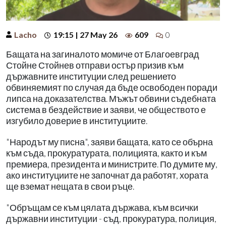
Lacho
19:15 | 27 May 26
609
0
Бащата на загиналото момиче от Благоевград
Стойне Стойнев отправи остър призив към
държавните институции след решението
обвиняемият по случая да бъде освободен поради
липса на доказателства. Мъжът обвини съдебната
система в бездействие и заяви, че обществото е
изгубило доверие в институциите.
"Народът му писна", заяви бащата, като се обърна
към съда, прокуратурата, полицията, както и към
премиера, президента и министрите. По думите му,
ако институциите не започнат да работят, хората
ще вземат нещата в свои ръце.
"Обръщам се към цялата държава, към всички
държавни институции - съд, прокуратура, полиция,