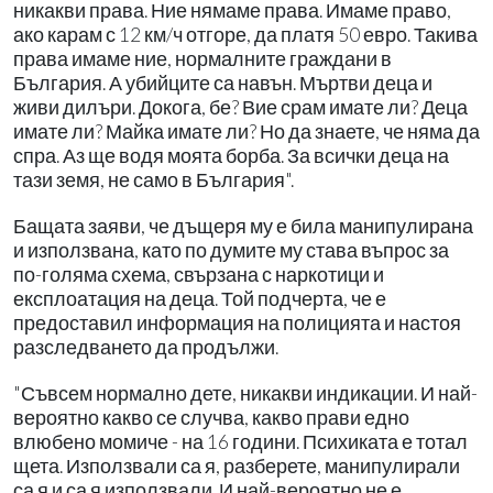
никакви права. Ние нямаме права. Имаме право,
ако карам с 12 км/ч отгоре, да платя 50 евро. Такива
права имаме ние, нормалните граждани в
България. А убийците са навън. Мъртви деца и
живи дилъри. Докога, бе? Вие срам имате ли? Деца
имате ли? Майка имате ли? Но да знаете, че няма да
спра. Аз ще водя моята борба. За всички деца на
тази земя, не само в България".
Бащата заяви, че дъщеря му е била манипулирана
и използвана, като по думите му става въпрос за
по-голяма схема, свързана с наркотици и
експлоатация на деца. Той подчерта, че е
предоставил информация на полицията и настоя
разследването да продължи.
"Съвсем нормално дете, никакви индикации. И най-
вероятно какво се случва, какво прави едно
влюбено момиче - на 16 години. Психиката е тотал
щета. Използвали са я, разберете, манипулирали
са я и са я използвали. И най-вероятно не е