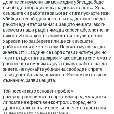
дори те са изумени как може един убиец да бъде
освободен поради липса на доказателства. Хора,
свършете си работата за Бога и стига пускахте тези
убийци на свобода и нека този съд да започне да
работи един път завинаги. Защото нещата, ако ги
вземем в наши ръце, няма да хареса абсолютно на
никого. И това, което в момента се случва, не ни
харесва. Но разберете или ще си свършите
работата или не сте за там. Народът му писна, да
знаете. От 20 години се боря с тези институции, но
този път ще стигна докрая. И ако вашата система не
работи, ще я сменим с друга такава, работеща, да
знаете. Не пускайте убийци на свобода и спрете
тази дрога. Аз знам, че можете. Казвам ви го в ясно
съзнание", заяви бащата.
Той посочи като основен проблем
разпространението на наркотици сред младите и
липсата на ефективен контрол. Според него
дрогата, алкохолът и престъпността са достъпни
за децата като дъвки в магазин.