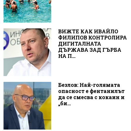
ВИЖТЕ КАК ИВАЙЛО
ФИЛИПОВ КОНТРОЛИРА
ДИГИТАЛНАТА
ДЪРЖАВА ЗАД ГЪРБА
НА П...
Безлов: Най-голямата
опасност е фентанилът
да се смесва с кокаин и
„би...