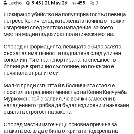
Lacho
9:45 | 21 May 26
455
3
Шокиращо убийство на популярна госпъл певица
потресе Кения, след като жената почина от тежки
изгаряния след жестоко нападение, за което
местни медии подозират политически мотив.
Според информацията, певицата е била залята
със запалима течност и подпалена след уличен
конфликт. Тя е транспортирана по спешност в
болница в критично състояние, но по-късно е
починала от раните си.
Малко преди смъртта ѝ в болничната стая я е
посетил вътрешният министър на Кения Кипчумба
Муркомен. Той е заявил, че всички замесени в
нападението трябва да бъдат издирени и наказани
с цялата строгост на закона.
Според местни източници основна причина за
атаката може да е била откритата подкрепа на