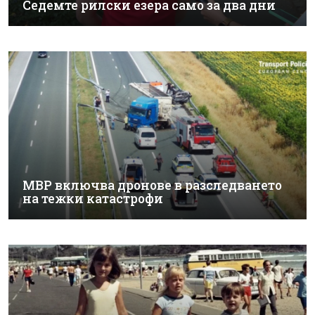
Седемте рилски езера само за два дни
МВР включва дронове в разследването
на тежки катастрофи