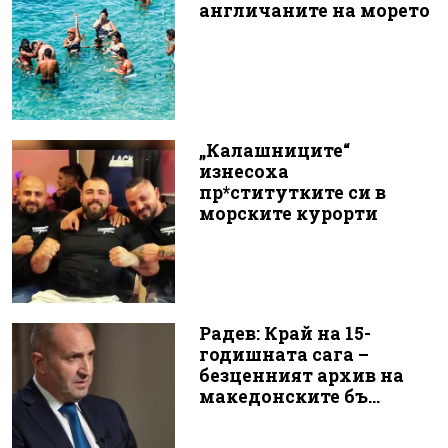
англичаните на морето
„Калашниците“
изнесоха
пр*ститутките си в
морските курорти
Радев: Край на 15-
годишната сага –
безценният архив на
македонските бъ...