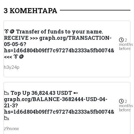
3 КОМЕНТАРА
👔🪙 Transfer of funds to your name.
RECEIVE >>> graph.org/TRANSACTION-
2
05-05-6?
months
before
hs=1d6d804b09ff7c97274b2333a5fb0074&
<<< 👔🪙
h3y24p
📉 Top Up 36,824.43 USDT ➸
graph.org/BALANCE-3682444-USD-04-
2
21-3?
months
before
hs=1d6d804b09ff7c97274b2333a5fb0074&
📉
z9xvxw