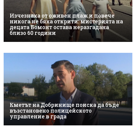
Изчезнаха от оживен плаж и повече
никога не бяха открити: мистерията на
децата Бомонт остава неразгадана
близо 60 години
Кметът на Добринище поиска да бъде
възстановено полицейското
управление в града