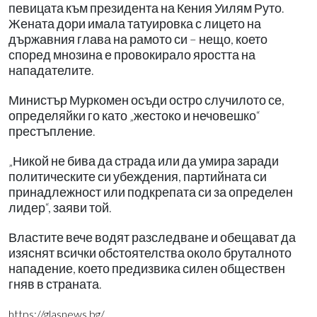
певицата към президента на Кения Уилям Руто.
Жената дори имала татуировка с лицето на
държавния глава на рамото си – нещо, което
според мнозина е провокирало яростта на
нападателите.
Министър Муркомен осъди остро случилото се,
определяйки го като „жестоко и нечовешко“
престъпление.
„Никой не бива да страда или да умира заради
политическите си убеждения, партийната си
принадлежност или подкрепата си за определен
лидер“, заяви той.
Властите вече водят разследване и обещават да
изяснят всички обстоятелства около бруталното
нападение, което предизвика силен обществен
гняв в страната.
https://glasnews.bg/