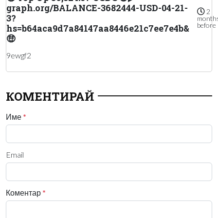
graph.org/BALANCE-3682444-USD-04-21-
2
3?
month
before
hs=b64aca9d7a84147aa8446e21c7ee7e4b&
🤑
9ewgf2
КОМЕНТИРАЙ
Име
*
Email
Коментар
*