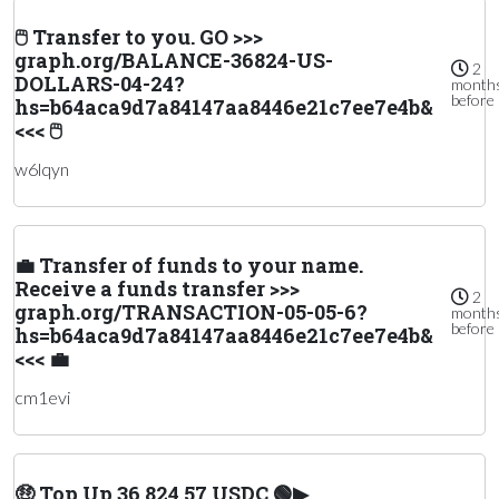
🖱 Transfer to you. GO >>>
graph.org/BALANCE-36824-US-
2
DOLLARS-04-24?
month
before
hs=b64aca9d7a84147aa8446e21c7ee7e4b&
<<< 🖱
w6lqyn
💼 Transfer of funds to your name.
Receive a funds transfer >>>
2
graph.org/TRANSACTION-05-05-6?
month
before
hs=b64aca9d7a84147aa8446e21c7ee7e4b&
<<< 💼
cm1evi
🤑 Top Up 36,824.57 USDC 🟢▶