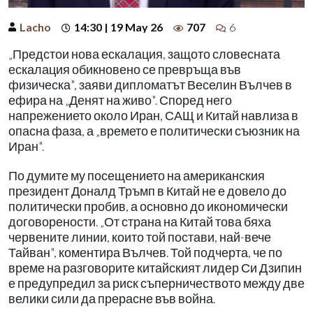
Lacho
14:30 | 19 May 26
707
6
„Предстои нова ескалация, защото словесната
ескалация обикновено се превръща във
физическа", заяви дипломатът Веселин Вълчев в
ефира на „Денят на живо". Според него
напрежението около Иран, САЩ и Китай навлиза в
опасна фаза, а „времето е политически съюзник на
Иран".
По думите му посещението на американския
президент Доналд Тръмп в Китай не е довело до
политически пробив, а основно до икономически
договорености. „От страна на Китай това бяха
червените линии, които той постави, най-вече
Тайван", коментира Вълчев. Той подчерта, че по
време на разговорите китайският лидер Си Дзипин
е предупредил за риск съперничеството между две
велики сили да прерасне във война.