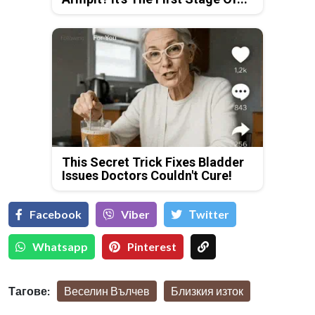
This Secret Trick Fixes Bladder
Issues Doctors Couldn't Cure!
Facebook
Viber
Тwitter
Whatsapp
Pinterest
Тагове:
Веселин Вълчев
Близкия изток