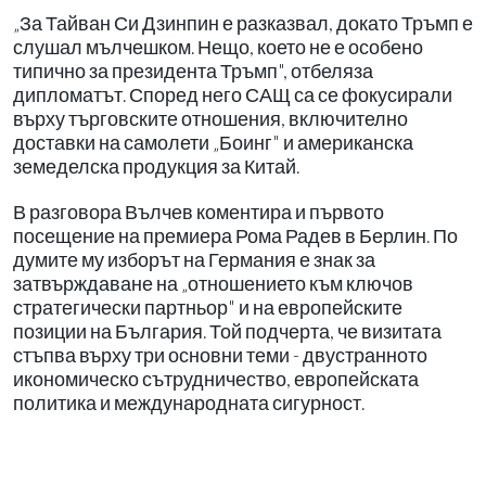
„За Тайван Си Дзинпин е разказвал, докато Тръмп е
слушал мълчешком. Нещо, което не е особено
типично за президента Тръмп", отбеляза
дипломатът. Според него САЩ са се фокусирали
върху търговските отношения, включително
доставки на самолети „Боинг" и американска
земеделска продукция за Китай.
В разговора Вълчев коментира и първото
посещение на премиера Рома Радев в Берлин. По
думите му изборът на Германия е знак за
затвърждаване на „отношението към ключов
стратегически партньор" и на европейските
позиции на България. Той подчерта, че визитата
стъпва върху три основни теми - двустранното
икономическо сътрудничество, европейската
политика и международната сигурност.