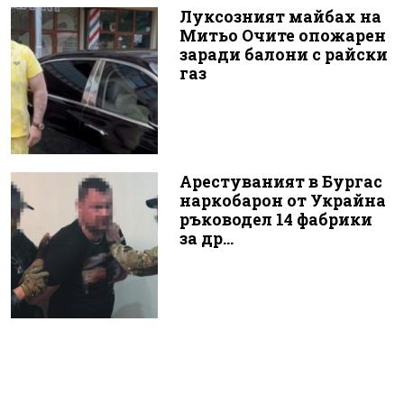
Луксозният майбах на
Митьо Очите опожарен
заради балони с райски
газ
Арестуваният в Бургас
наркобарон от Украйна
ръководел 14 фабрики
за др...