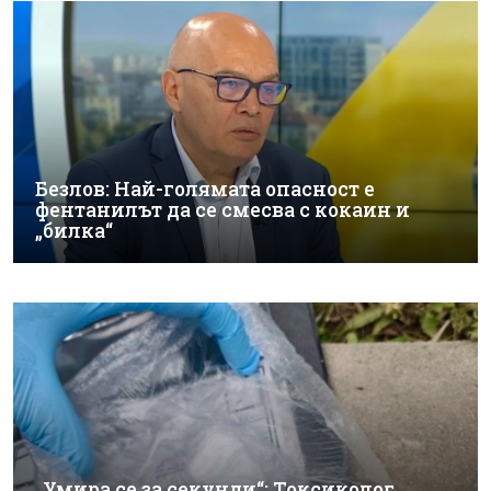
Безлов: Най-голямата опасност е
фентанилът да се смесва с кокаин и
„билка“
„Умира се за секунди“: Токсиколог