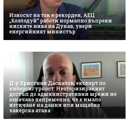
Износът на ток е рекорден, АЕЦ
„Козлодуй“ работи нормално въпреки
ниските нива на Дунав, увери
енергийният министър
Д-р Християн Даскалов, експерт по
киберсигурност: Неоторизираният
достъп до административни мрежи не
означава непременно, че е имало
изтичане на данни или мащабна
хакерска атака