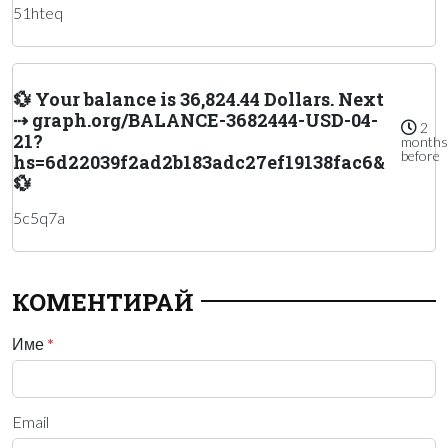
51hteq
💱 Your balance is 36,824.44 Dollars. Next
⇢ graph.org/BALANCE-3682444-USD-04-
2
21?
months
before
hs=6d22039f2ad2b183adc27ef19138fac6&
💱
5c5q7a
КОМЕНТИРАЙ
Име
*
Email