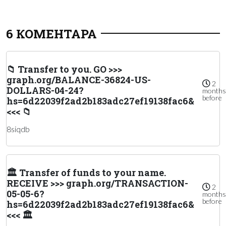
6 КОМЕНТАРА
📁 Transfer to you. GO >>>
graph.org/BALANCE-36824-US-
2
DOLLARS-04-24?
months
before
hs=6d22039f2ad2b183adc27ef19138fac6&
<<< 📁
8siqdb
🏛️ Transfer of funds to your name.
RECEIVE >>> graph.org/TRANSACTION-
2
05-05-6?
months
before
hs=6d22039f2ad2b183adc27ef19138fac6&
<<< 🏛️