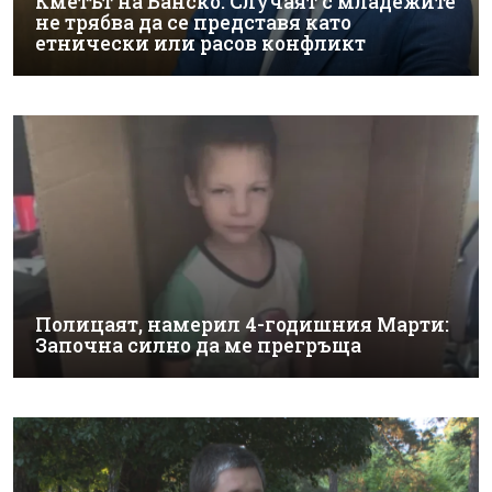
Кметът на Банско: Случаят с младежите
не трябва да се представя като
етнически или расов конфликт
Полицаят, намерил 4-годишния Марти:
Започна силно да ме прегръща