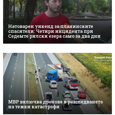
Натоварен уикенд за планинските
спасители: Четири инцидента при
Седемте рилски езера само за два дни
МВР включва дронове в разследването
на тежки катастрофи