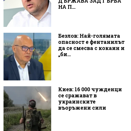
ДЪРЖАВА ЗАД ГЪРБА
НА П...
Безлов: Най-голямата
опасност е фентанилът
да се смесва с кокаин и
„би...
Киев: 16 000 чужденци
се сражават в
украинските
въоръжени сили