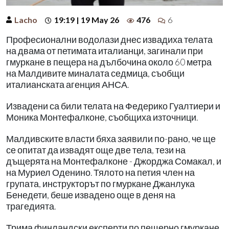
Lacho
19:19 | 19 May 26
476
6
Професионални водолази днес извадиха телата
на двама от петимата италианци, загинали при
гмуркане в пещера на дълбочина около 60 метра
на Малдивите миналата седмица, съобщи
италианската агенция АНСА.
Извадени са били телата на Федерико Гуалтиери и
Моника Монтефалконе, съобщиха източници.
Малдивските власти бяха заявили по-рано, че ще
се опитат да извадят още две тела, тези на
дъщерята на Монтефалконе - Джорджа Сомакал, и
на Муриел Оденино. Тялото на петия член на
групата, инструкторът по гмуркане Джанлука
Бенедети, беше извадено още в деня на
трагедията.
Трима финландски експерти по пещерно гмуркане