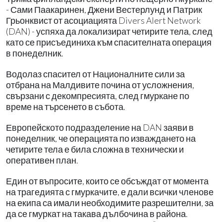
- Сами Паакаринен, Джени Вестерлунд и Патрик
Грьонквист от асоциацията Divers Alert Network
(DAN) - успяха да локализират четирите тела, след
като се присъединиха към спасителната операция
в понеделник.
Водолаз спасител от Националните сили за
отбрана на Малдивите почина от усложнения,
свързани с декомпресията, след гмуркане по
време на търсенето в събота.
Европейското подразделение на DAN заяви в
понеделник, че операцията по изваждането на
четирите тела е била сложна в технически и
оперативен план.
Един от въпросите, които се обсъждат от момента
на трагедията с гмуркачите, е дали всички членове
на екипа са имали необходимите разрешителни, за
да се гмуркат на такава дълбочина в района.