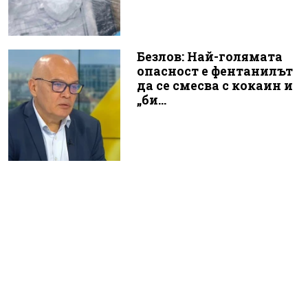
Безлов: Най-голямата
опасност е фентанилът
да се смесва с кокаин и
„би...