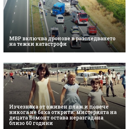
МВР включва дронове в разследването
на тежки катастрофи
Изчезнаха от оживен плаж и повече
никога не бяха открити: мистерията на
децата Бомонт остава неразгадана
близо 60 години