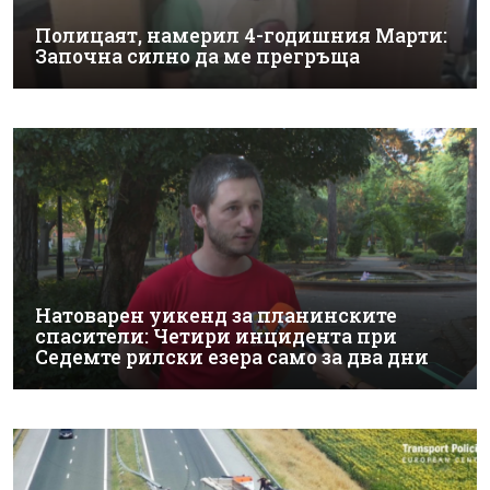
Полицаят, намерил 4-годишния Марти:
Започна силно да ме прегръща
Натоварен уикенд за планинските
спасители: Четири инцидента при
Седемте рилски езера само за два дни