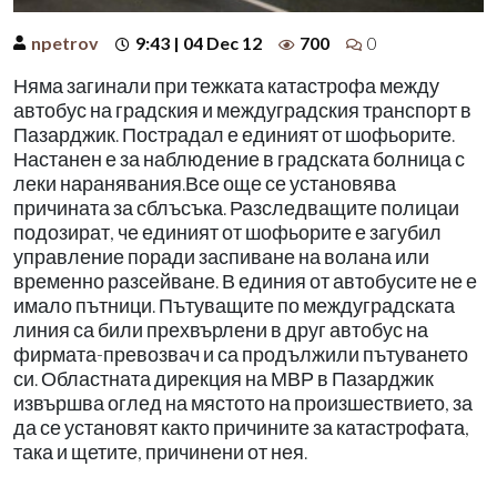
npetrov
9:43 | 04 Dec 12
700
0
Няма загинали при тежката катастрофа между
автобус на градския и междуградския транспорт в
Пазарджик. Пострадал е единият от шофьорите.
Настанен е за наблюдение в градската болница с
леки наранявания.Все още се установява
причината за сблъсъка. Разследващите полицаи
подозират, че единият от шофьорите е загубил
управление поради заспиване на волана или
временно разсейване. В единия от автобусите не е
имало пътници. Пътуващите по междуградската
линия са били прехвърлени в друг автобус на
фирмата-превозвач и са продължили пътуването
си. Областната дирекция на МВР в Пазарджик
извършва оглед на мястото на произшествието, за
да се установят както причините за катастрофата,
така и щетите, причинени от нея.