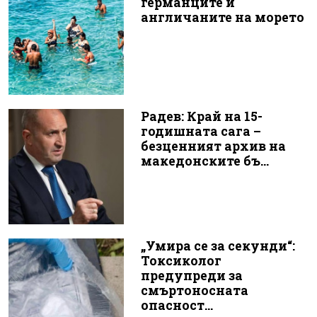
германците и
англичаните на морето
Радев: Край на 15-
годишната сага –
безценният архив на
македонските бъ...
„Умира се за секунди“:
Токсиколог
предупреди за
смъртоносната
опасност...