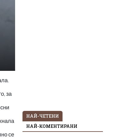
ала.
о, за
ясни
НАЙ-ЧЕТЕНИ
ъхнала
НАЙ-КОМЕНТИРАНИ
лно се