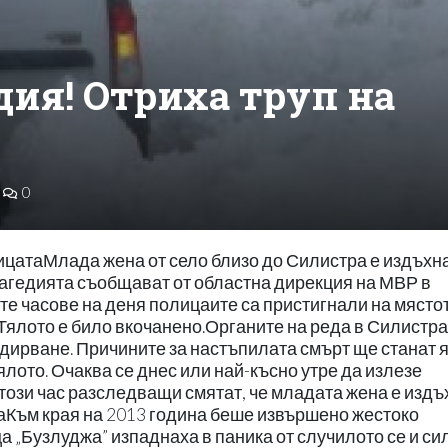
дия! Отриха труп на
0
ицатаМлада жена от село близо до Силистра е издъхн
трагедията съобщават от областна дирекция на МВР в
те часове на деня полицаите са пристигнали на мястот
. Тялото е било вкочанено.Органите на реда в Силистра
издирване. Причините за настъпилата смърт ще станат 
ялото. Очаква се днес или най-късно утре да излезе
ози час разследващи смятат, че младата жена е изд
аКъм края на 2013 година беше извършено жестоко
 „Бузлуджа” изпаднаха в паника от случилото се и си