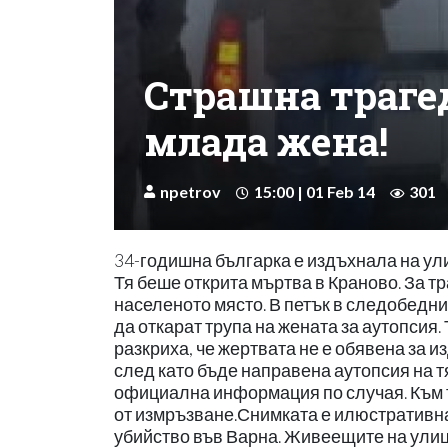
Страшна траге
млада жена!
npetrov
15:00 | 01 Feb 14
301
34-годишна българка е издъхнала на ул
Тя беше открита мъртва в Краново. За 
населеното място. В петък в следобедни
да откарат трупа на жената за аутопсия
разкриха, че жертвата не е обявена за 
след като бъде направена аутопсия на т
официална информация по случая. Към т
от измръзване.Снимката е илюстративн
убийство във Варна. Живеещите на улица