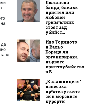
Люлинска
или
банда, близък
а
приятел или
любовен
ото
триъгълник
 на
стоят зад
убийст...
т
Иво Ториното
 да
и Вальо
лно
Бореца ли
стане
организираха
първото
криптоубийство
в Б...
„Калашниците“
изнесоха
пр*ститутките
си в морските
курорти