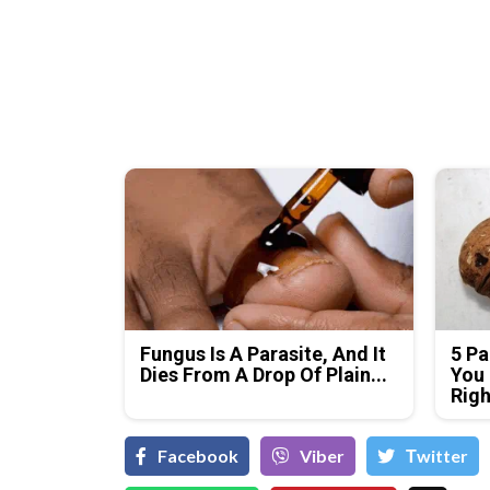
Fungus Is A Parasite, And It
5 Pa
Dies From A Drop Of Plain...
You 
Rig
Facebook
Viber
Тwitter