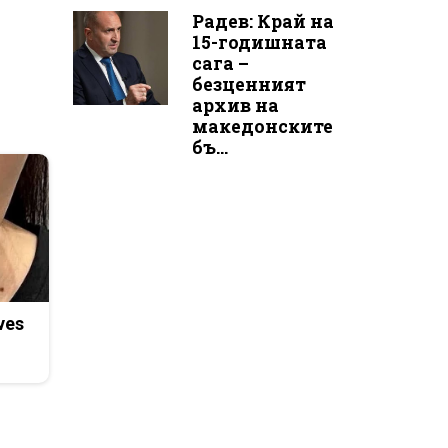
Радев: Край на
15-годишната
сага –
безценният
архив на
македонските
бъ...
ves