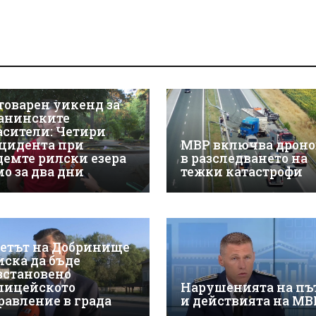
товарен уикенд за
анинските
асители: Четири
цидента при
МВР включва дроно
демте рилски езера
в разследването на
мо за два дни
тежки катастрофи
етът на Добринище
иска да бъде
зстановено
лицейското
Нарушенията на пъ
равление в града
и действията на МВ