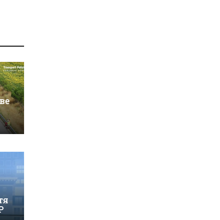
ве
тя
Р