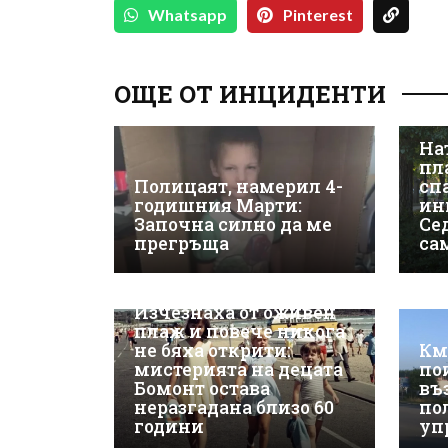
Whatsapp
Pinterest
ОЩЕ ОТ ИНЦИДЕНТИ
На
пл
Полицаят, намерил 4-
сп
годишния Марти:
ин
Започна силно да ме
Се
прегръща
са
Изчезнаха от оживен
плаж и повече никога
не бяха открити:
Км
мистерията на децата
по
Бомонт остава
въ
неразгадана близо 60
по
години
уп