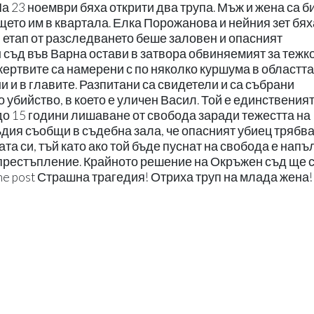
На 23 ноември бяха открити два трупа. Мъж и жена са б
ето им в квартала. Елка Порожанова и нейния зет бях
 етап от разследването беше заловен и опасният
 съд във Варна остави в затвора обвиняемият за тежк
жертвите са намерени с по няколко куршума в областта
и и в главите. Разпитани са свидетели и са събрани
 убийство, в което е уличен Васил. Той е единствения
о 15 години лишаване от свобода заради тежестта на
ия съобщи в съдебна зала, че опасният убиец трябва
та си, тъй като ако той бъде пуснат на свобода е напъ
престъпление. Крайното решение на Окръжен съд ще 
.The post Страшна трагедия! Отриха труп на млада жена!