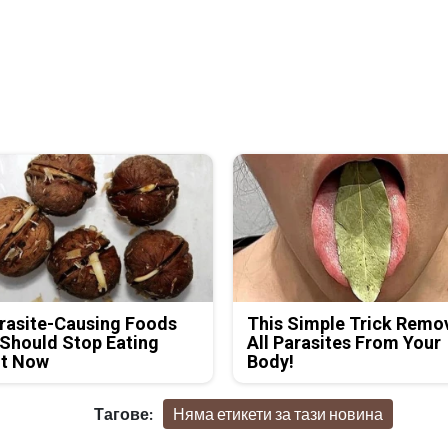
rasite-Causing Foods
This Simple Trick Remo
Should Stop Eating
All Parasites From Your
ht Now
Body!
Тагове:
Няма етикети за тази новина