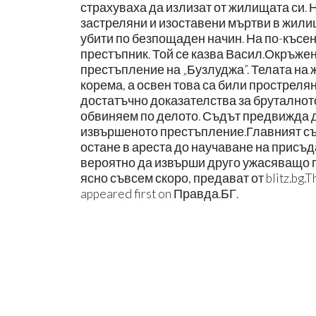
страхуваха да излизат от жилищата си. 
застреляни и изоставени мъртви в жилищ
убити по безпощаден начин. На по-късен
престъпник. Той се казва Васил.Окръжен
престъпление на „Бузлуджа”. Телата на 
корема, а освен това са били прострелян
достатъчно доказателства за бруталното
обвиняем по делото. Съдът предвижда д
извършеното престъпление.Главният съд
остане в ареста до научаване на присъда
вероятно да извърши друго ужасяващо 
ясно съвсем скоро, предават от blitz.bg
appeared first on Правда.БГ.