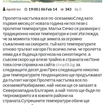
npetrov
19:00 | 06 Feb 14
343
0
Пролетта настъпва все по-осезаемоСлед като
първия месец от новата година ни поглези с
пролетни температури, Малък Сечко се развихри с
традиционно ниски температури и сняг.Изглежда,
че за момента това ще зимата за огромно
съжаление на скиорите, тъй като температурите
отново тръгват нагоре.По всичко личи, че пролетта
няма да е бъдеща прогноза на синоптиците, а
съвсем скоро ще влезе трайно в страната ни.Поне
това сочи справка на сайта sinoptik.bg. за
следващите десет дни.През следващите няколко
дни температурите тенденциозно ще продължават
да пълзят нагоре.Пролетта настъпва все по-
осезаемоРазбираемо, най-ниски ще се запазят в
Северозападна България, а най-топло ще бъде по
Черноморието и в южните райони на
страната.Сутрешните температури обаче ще