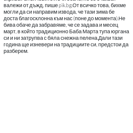
валежи от дъжд, пише pik.bg.От всичко това, бихме
могли да си направим извода, че тази зима бе
доста благосклонна към нас (поне до момента).Не
бива обаче да забравяме, че се задава и месец
март, в който традиционно Баба Марта тупа юргана
си и ни затрупва с бяла снежна пелена.Дали тази
година ще изневери на традициите си, предстои да
разберем.