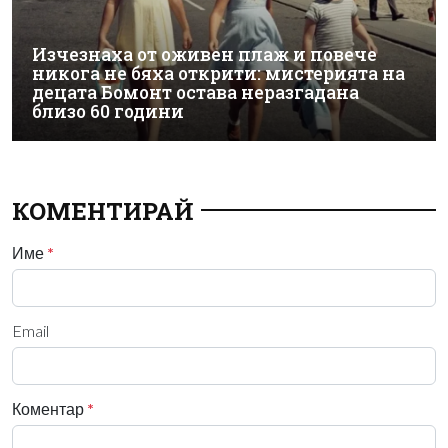
Изчезнаха от оживен плаж и повече
никога не бяха открити: мистерията на
децата Бомонт остава неразгадана
близо 60 години
КОМЕНТИРАЙ
Име
*
Email
Коментар
*