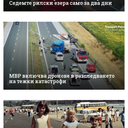
Седемте рилски езера само за два дни
МВР включва дронове в разследването
на тежки катастрофи