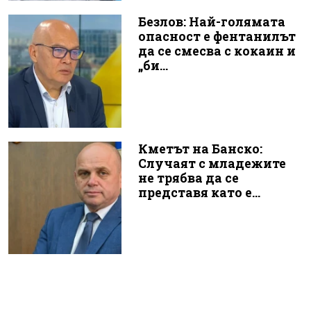
Безлов: Най-голямата
опасност е фентанилът
да се смесва с кокаин и
„би...
Кметът на Банско:
Случаят с младежите
не трябва да се
представя като е...