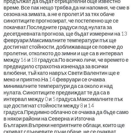
продължат да бъдат отрицателни още известно
време. Все пак нещо трябва да ни напомня, че сме в
сезона на зимата, а не е пролет.И за тях обаче
синоптиците прогнозират, че постепенно ще се
покачват.Последните градуси под нулата за
десетдневната прогноза, ще бъдат измерени на 13
февруари.Максималните температури пък ще
достигнат стойности, доближаващи се повече до
пролетни, отколкото до зимни и ще са в интервал
между 16 и 18 градуса.По всичко личи, че времето е
предвидило страхотна изненада за всички
влюбени, тъй като навръх Свети Валентин ще е
меко и приятно.На 14 февруари се очаква
минималните температури да са около и над
нулата. Синоптиците предвиждат те да са в
интервал между 0 и 5 градуса.Максималните пък
ще достигнат стойности между 8 и 14
градуса.Предимно облачно се очаква да бъде само
в някои райони на Северна и Източна
България.Въпреки неприятните облаци, които ще
скриват слънчевите лъчи обаче, не се очакват