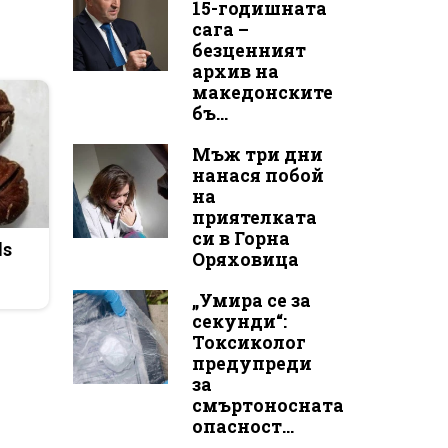
15-годишната
сага –
безценният
архив на
македонските
бъ...
Мъж три дни
нанася побой
на
приятелката
си в Горна
ds
Оряховица
„Умира се за
секунди“:
Токсиколог
предупреди
за
смъртоносната
опасност...