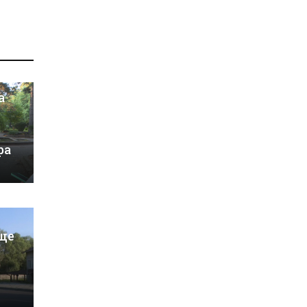
а
ра
ще