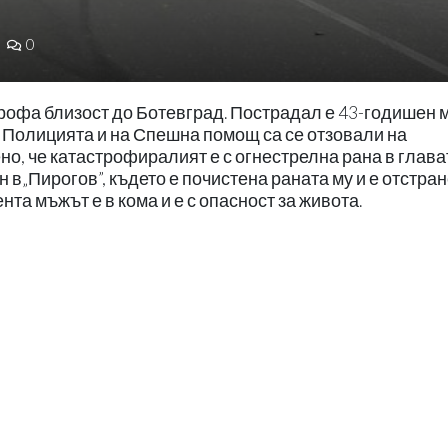
0
трофа близост до Ботевград. Пострадал е 43-годишен 
 Полицията и на Спешна помощ са се отзовали на
но, че катастрофиралият е с огнестрелна рана в глава
н в„Пирогов”, където е почистена раната му и е отстра
нта мъжът е в кома и е с опасност за живота.