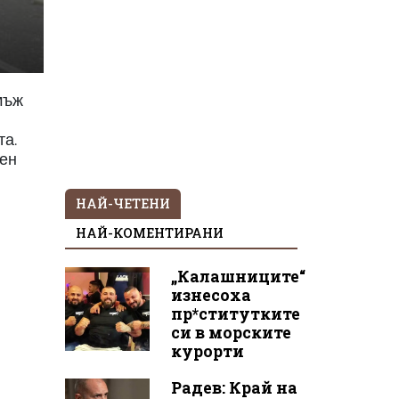
мъж
та.
нен
НАЙ-ЧЕТЕНИ
НАЙ-КОМЕНТИРАНИ
„Калашниците“
изнесоха
пр*ститутките
си в морските
курорти
Радев: Край на