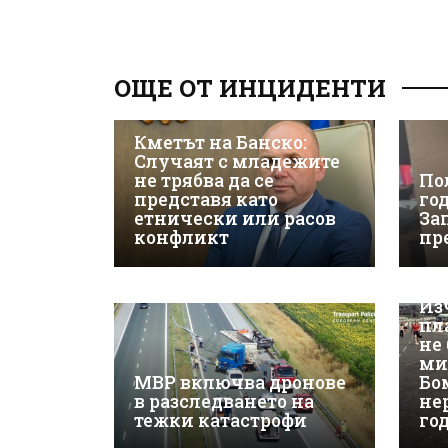
ОЩЕ ОТ ИНЦИДЕНТИ
Кметът на Банско:
Случаят с младежите
не трябва да се
По
представя като
го
етнически или расов
За
конфликт
пр
Из
пл
не
ми
МВР включва дронове
Бо
в разследването на
не
тежки катастрофи
го