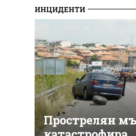
ИНЦИДЕНТИ
Прострелян мъ
катастрофира