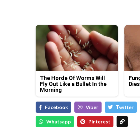
The Horde Of Worms Will
Fung
Fly Out Like a Bullet In the
Dies
Morning
Facebook
Viber
Тwitter
Whatsapp
Pinterest