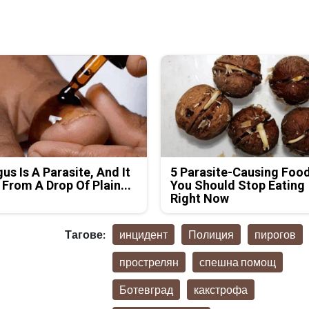
us Is A Parasite, And It
5 Parasite-Causing Foo
 From A Drop Of Plain...
You Should Stop Eating
Right Now
Тагове:
инцидент
Полиция
пирогов
прострелян
спешна помощ
Ботевград
какстрофа