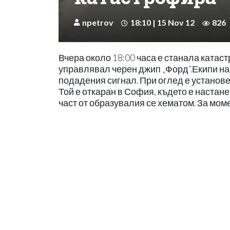
npetrov
18:10 | 15 Nov 12
826
Вчера около 18:00 часа е станала катас
управлявал черен джип „Форд”.Екипи на
подадения сигнал. При оглед е установе
Той е откаран в София, където е настане
част от образувалия се хематом. За моме