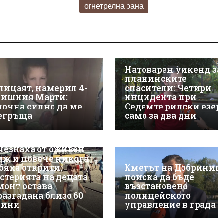
огнетрелна рана
Натоварен уикенд з
планинските
лицаят, намерил 4-
спасители: Четири
дишния Марти:
инцидента при
почна силно да ме
Седемте рилски езе
егръща
само за два дни
чезнаха от оживен
аж и повече никога
 бяха открити:
Кметът на Добрини
стерията на децата
поиска да бъде
монт остава
възстановено
разгадана близо 60
полицейското
дини
управление в града