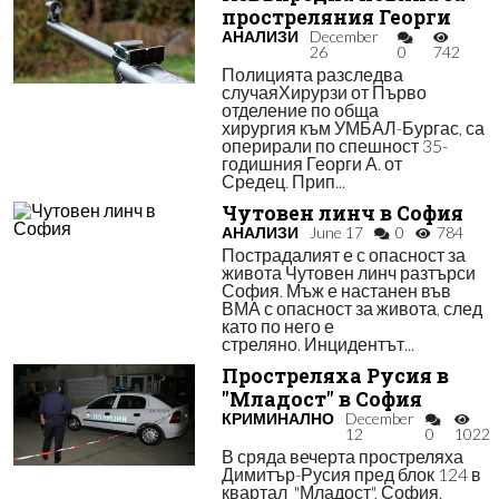
простреляния Георги
АНАЛИЗИ
December
26
0
742
Полицията разследва
случаяХирурзи от Първо
отделение по обща
хирургия към УМБАЛ-Бургас, са
оперирали по спешност 35-
годишния Георги А. от
Средец. Прип...
Чутовен линч в София
АНАЛИЗИ
June 17
0
784
Пострадалият е с опасност за
живота Чутовен линч разтърси
София. Мъж е настанен във
ВМА с опасност за живота, след
като по него е
стреляно. Инцидентът...
Простреляха Русия в
"Младост" в София
КРИМИНАЛНО
December
12
0
1022
В сряда вечерта простреляха
Димитър-Русия пред блок 124 в
квартал "Младост", София.