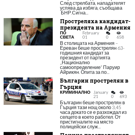
След стрелбата, нападателят
успява да избяга, съобщава
БНР.Сигна...
Простреляха кандидат-
президента на Армения
ПО
February
СВЕТА
01
0
658
В столицата на Армения –
Ереван беше прострелян 63-
годишния кандидат за
президент от партията
„Национално
самоопределение“ Паруир
Айрикян. Опита за по...
Българин прострелян в
Гърция
КРИМИНАЛНО
January
21
0
693
Българин беше прострелян в
Гърция тази нощ около 3,45
часа докато се е разхождал из
селцето в което работел. От
пристигналите на място
полицейски служ...