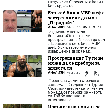
Diego News.Стрелецът е Кевин
Колиър, който...
Ето кой бивш МВР шеф е
застреляният до мол
„Парадайз“
АНАЛИЗИ
March 25
0
805
Издъхнал е напът за
болницатаОказва се, че
простреляният в близост до мол
„Парадайз“ мъж, е бивш МВР
шеф. Убийството му е било
извършено в двора на к...
Простреляният Тути не
можа да се пребори за
живота си
АНАЛИЗИ
February
14
0
728
Предполагаемият стрелец е
задържан33-годишният Тургай
Сали, по-известен като Тути, не
можа да се пребори за живота
си. Той бе настанен в
интензивен с...
Извънредна новина за