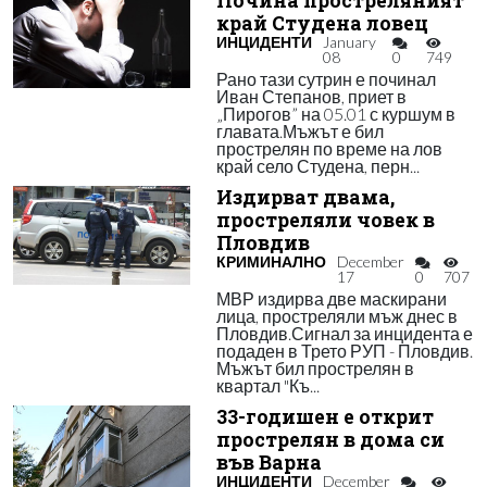
Почина простреляният
край Студена ловец
ИНЦИДЕНТИ
January
08
0
749
Рано тази сутрин е починал
Иван Степанов, приет в
„Пирогов” на 05.01 с куршум в
главата.Мъжът е бил
прострелян по време на лов
край село Студена, перн...
Издирват двама,
простреляли човек в
Пловдив
КРИМИНАЛНО
December
17
0
707
МВР издирва две маскирани
лица, простреляли мъж днес в
Пловдив.Сигнал за инцидента е
подаден в Трето РУП - Пловдив.
Мъжът бил прострелян в
квартал "Къ...
33-годишен е открит
прострелян в дома си
във Варна
ИНЦИДЕНТИ
December