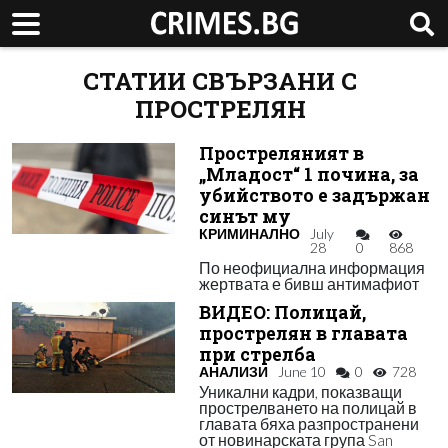
СТАТИИ СВЪРЗАНИ С
ПРОСТРЕЛЯН
Простреляният в
„Младост“ 1 почина, за
убийството е задържан
синът му
КРИМИНАЛНО
July
28
0
868
По неофициална информация
жертвата е бивш антимафиот
ВИДЕО: Полицай,
прострелян в главата
при стрелба
АНАЛИЗИ
June 10
0
728
Уникални кадри, показващи
прострелването на полицай в
главата бяха разпространени
от новинарската група San