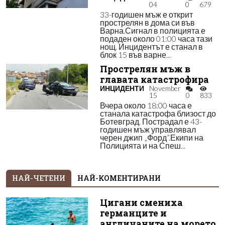
04
0
679
33-годишен мъж е открит
прострелян в дома си във
Варна.Сигнал в полицията е
подаден около 01:00 часа тази
нощ. Инцидентът е станал в
блок 15 във варне...
Прострелян мъж в
главата катастрофира
ИНЦИДЕНТИ
November
15
0
833
Вчера около 18:00 часа е
станала катастрофа близост до
Ботевград. Пострадал е 43-
годишен мъж управлявал
черен джип „Форд”.Екипи на
Полицията и на Спеш...
НАЙ-ЧЕТЕНИ
НАЙ-КОМЕНТИРАНИ
Цигани смениха
германците и
англичаните на морето