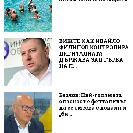
ВИЖТЕ КАК ИВАЙЛО
ФИЛИПОВ КОНТРОЛИРА
ДИГИТАЛНАТА
ДЪРЖАВА ЗАД ГЪРБА
НА П...
Безлов: Най-голямата
опасност е фентанилът
да се смесва с кокаин и
„би...