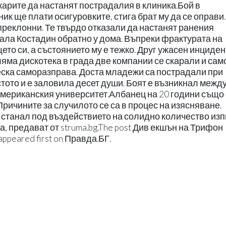
екарите да настанят пострадалия в клиника.Бой в
к ще плати осигуровките, стига брат му да се оправи.
преклонни. Те твърдо отказали да настанят ранения
рала Костадин обратно у дома. Въпреки фрактурата на
то си, а състоянието му е тежко. Друг ужасен инциден
яма дискотека в града две компании се скарали и само
ска саморазправа. Доста младежи са пострадали при
тото и е заловила десет души. Боят е възникнал межд
Американския университет.Албанец на 20 години също
 Причините за случилото се са в процес на изясняване.
е станал под въздействието на солидно количество изп
, предават от struma.bg.The post Див екшън на Трифон
ppeared first on Правда.БГ.