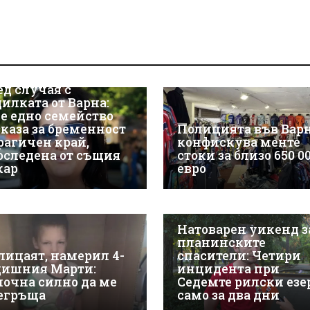
ед случая с
дилката от Варна:
е едно семейство
зказа за бременност
Полицията във Вар
трагичен край,
конфискува менте
оследена от същия
стоки за близо 650 0
кар
евро
Натоварен уикенд з
планинските
лицаят, намерил 4-
спасители: Четири
дишния Марти:
инцидента при
почна силно да ме
Седемте рилски езе
егръща
само за два дни