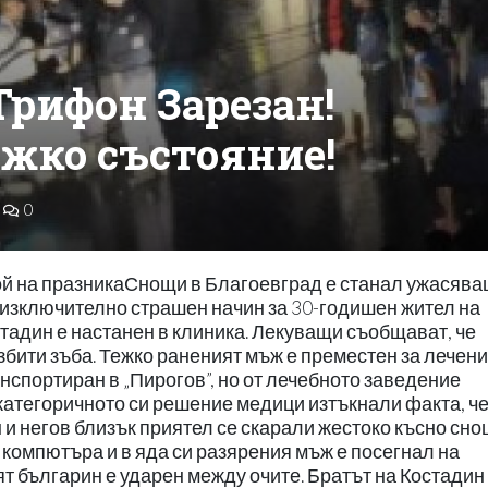
Трифон Зарезан!
ежко състояние!
0
й на празникаСнощи в Благоевград е станал ужасяв
изключително страшен начин за 30-годишен жител на
тадин е настанен в клиника. Лекуващи съобщават, че
збити зъба. Тежко раненият мъж е преместен за лечени
анспортиран в „Пирогов”, но от лечебното заведение
 категоричното си решение медици изтъкнали факта, ч
 и негов близък приятел се скарали жестоко късно сно
 компютъра и в яда си разярения мъж е посегнал на
ят българин е ударен между очите. Братът на Костадин