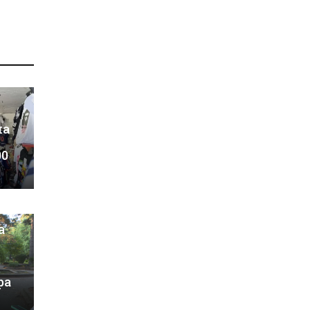
на
00
а
ра