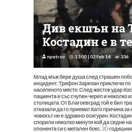
Див екшън на 
Костадин е в т
npetrov
13:00 | 02 Feb 14
336
Млад мъж бере душа след страшен побо
инцидент. Трифон Зарезан приключи по 
населеното място. След жесток удар Кос
пациента е със счупен череп и няколко и
столицата. От Благоевград той е бил тр
отказали да го приемат.Като причина за
човекът не е здравно осигурен. Костадин
спорили няколко минути кой да седне на
опонента си с метален бокс. 30-годишни