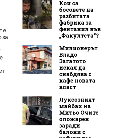
Кои са
босовете на
разбитата
фабрика за
фентанил във
т е
„Факултета“?
 за
Милионерът
у
Владо
 е
Загатото
искал да
ит
снабдява с
кафе новата
власт
Луксозният
майбах на
Митьо Очите
опожарен
заради
балони с