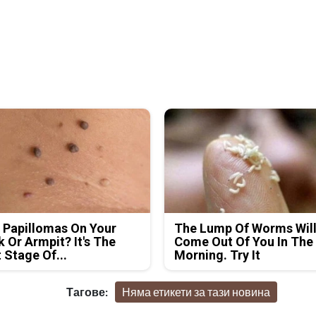
 Papillomas On Your
The Lump Of Worms Wil
 Or Armpit? It's The
Come Out Of You In The
t Stage Of...
Morning. Try It
Тагове:
Няма етикети за тази новина