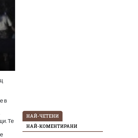
ащ
е в
е
НАЙ-ЧЕТЕНИ
щи. Те
НАЙ-КОМЕНТИРАНИ
 е