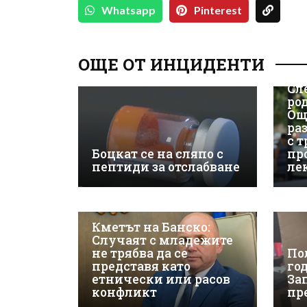
Whatsapp
Pinterest
ОЩЕ ОТ ИНЦИДЕНТИ
Сл
ро
Ощ
ра
с 
Боцкат се на сляпо с
пр
пептиди за отслабване
ле
Кметът на Банско:
Случаят с младежите
не трябва да се
По
представя като
го
етнически или расов
За
конфликт
пр