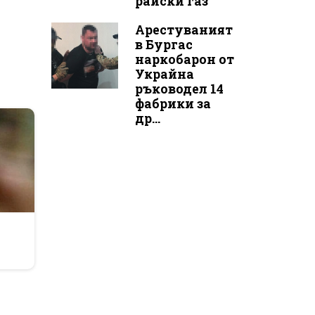
райски газ
Арестуваният
в Бургас
наркобарон от
Украйна
ръководел 14
фабрики за
др...
l