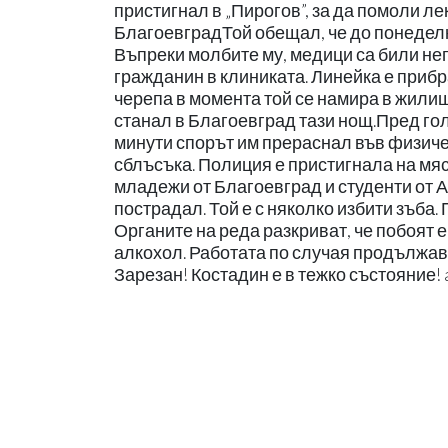
пристигнал в „Пирогов”, за да помоли л
БлагоевградТой обещал, че до понеделни
Въпреки молбите му, медици са били не
гражданин в клиниката. Линейка е приб
черепа в момента той се намира в жилище
станал в Благоевград тази нощ.Пред гол
минути спорът им прераснал във физиче
сблъсъка. Полиция е пристигнала на мяс
младежи от Благоевград и студенти от 
пострадал. Той е с няколко избити зъба.
Органите на реда разкриват, че побоят 
алкохол. Работата по случая продължава
Зарезан! Костадин е в тежко състояние! a