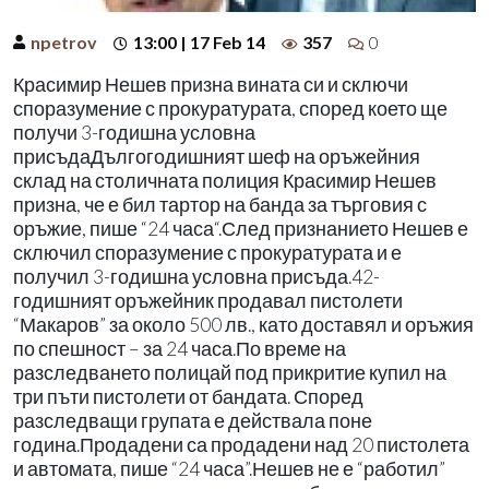
npetrov
13:00 | 17 Feb 14
357
0
Красимир Нешев призна вината си и сключи
споразумение с прокуратурата, според което ще
получи 3-годишна условна
присъдаДългогодишният шеф на оръжейния
склад на столичната полиция Красимир Нешев
призна, че е бил тартор на банда за търговия с
оръжие, пише “24 часа“.След признанието Нешев е
сключил споразумение с прокуратурата и е
получил 3-годишна условна присъда.42-
годишният оръжейник продавал пистолети
“Макаров” за около 500 лв., като доставял и оръжия
по спешност – за 24 часа.По време на
разследването полицай под прикритие купил на
три пъти пистолети от бандата. Според
разследващи групата е действала поне
година.Продадени са продадени над 20 пистолета
и автомата, пише “24 часа”.Нешев не е “работил”