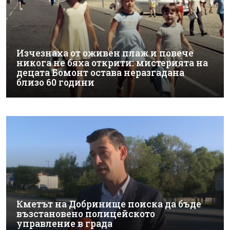
Изчезнаха от оживен плаж и повече
никога не бяха открити: мистерията на
децата Бомонт остава неразгадана
близо 60 години
Кметът на Добринище поиска да бъде
възстановено полицейското
управление в града