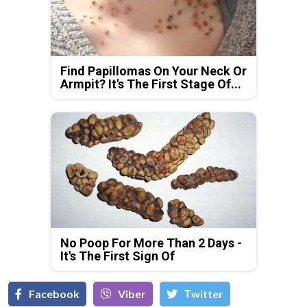
Find Papillomas On Your Neck Or
Armpit? It's The First Stage Of...
No Poop For More Than 2 Days -
It's The First Sign Of
Facebook
Viber
Тwitter