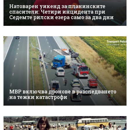
Натоварен уикенд за планинските
спасители: Четири инцидента при
Седемте рилски езера само за два дни
МВР включва дронове в разследването
на тежки катастрофи