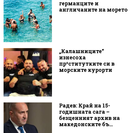
германците и
англичаните на морето
„Калашниците“
изнесоха
пр*ститутките си в
морските курорти
Радев: Край на 15-
годишната сага –
безценният архив на
македонските бъ...