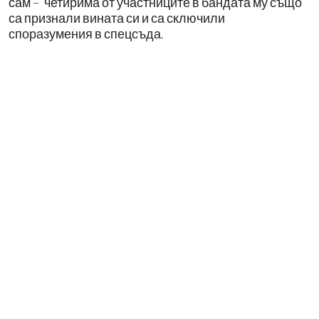
сам – четирима от участниците в бандата му също
са признали вината си и са сключили
споразумения в спецсъда.