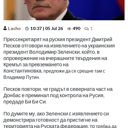
Lacho
10:37 | 05 Jul 26
490
1
Прессекретарят на руския президент Дмитрий
Песков отговори на изявлението на украинския
президент Володимир Зеленски, който, в
опровержение на вчерашните твърдения на
Кремъл за превземането на
Константиновка,
предложи да се срещне там с
Владимир Путин.
Песков повтори, че градът в северната част на
Донбас е преминал под контрола на Русия,
предаде Би Би Си.
По думите му, ако Зеленски с изявлението си
демонстрира готовност да пристигне на
територията на Руската федерация, то
трябва да