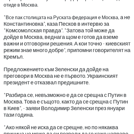
отиде в Москва.
"
, а не
Все пак столицата на Руската федерация е Москва
Константиновка", каза Песков в интервю за
"Комсомолская правда". "Затова той може да
дойде в Москва, веднага щом е готов да вземе
важни и отговорни решения. А кои точно - киевският
режим знае много добре", припомни говорителят на
Кремъл.
Предложението към Зеленски да дойде на
преговори в Москва не е първото. Украинският
президент е отказвал предишните.
"Разбира се, невъзможно е да се срещна с Путин в
Москва. Това е същото, както да се срещна с Путин
в Киев", - заяви Володимир Зеленски през януари
тази година.
"Ако някой не иска да се срещне, но по някаква
причина не може да си позволи да го каже направо,