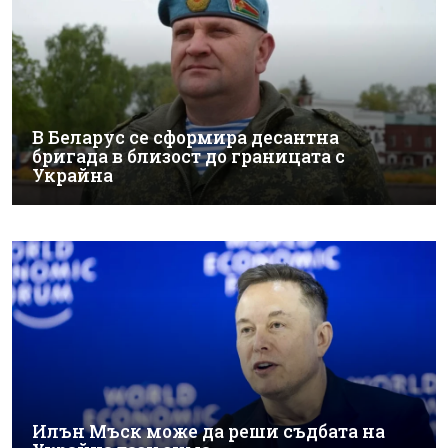
В Беларус се сформира десантна
бригада в близост до границата с
Украйна
Илън Мъск може да реши съдбата на