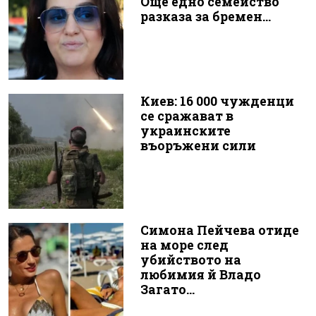
Още едно семейство
разказа за бремен...
Киев: 16 000 чужденци
се сражават в
украинските
въоръжени сили
Симона Пейчева отиде
на море след
убийството на
любимия й Владо
Загато...