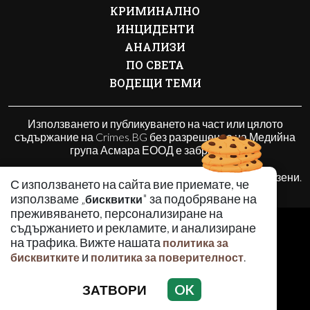
КРИМИНАЛНО
ИНЦИДЕНТИ
АНАЛИЗИ
ПО СВЕТА
ВОДЕЩИ ТЕМИ
Използването и публикуването на част или цялото
съдържание на Crimes.BG без разрешение на Медийна
група Асмара ЕООД е забранено.
© 2010 - 2026 | Crimes.BG. Всички права запазени.
С използването на сайта вие приемате, че
използваме „
" за подобряване на
бисквитки
преживяването, персонализиране на
РЕКЛАМА
съдържанието и рекламите, и анализиране
КОНТАКТИ
на трафика. Вижте нашата
политика за
и
.
бисквитките
политика за поверителност
ОБЩИ УСЛОВИЯ
ПОЛИТИКА ЗА ПОВЕРИТЕЛНОСТ
ЗАТВОРИ
OK
ПОЛИТИКА ЗА БИСКВИТКИТЕ