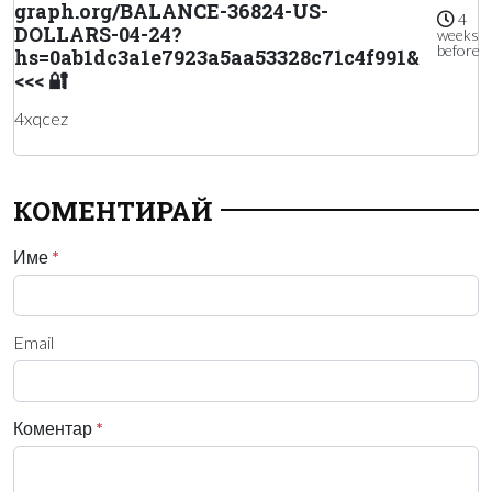
graph.org/BALANCE-36824-US-
4
DOLLARS-04-24?
weeks
before
hs=0ab1dc3a1e7923a5aa53328c71c4f991&
<<< 🔐
4xqcez
КОМЕНТИРАЙ
Име
*
Email
Коментар
*