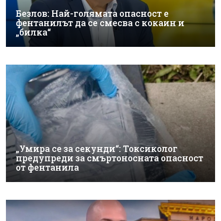
Безлов: Най-голямата опасност е
фентанилът да се смесва с кокаин и
„билка“
„Умира се за секунди“: Токсиколог
предупреди за смъртоносната опасност
от фентанила