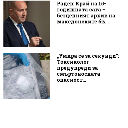
Радев: Край на 15-
годишната сага –
безценният архив на
македонските бъ...
„Умира се за секунди“:
Токсиколог
предупреди за
смъртоносната
опасност...