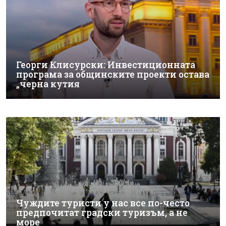
Георги Клисурски: Инвестиционната
програма за общинските проекти остава
„черна кутия
Чуждите туристи у нас все по-често
предпочитат градски туризъм, а не
море