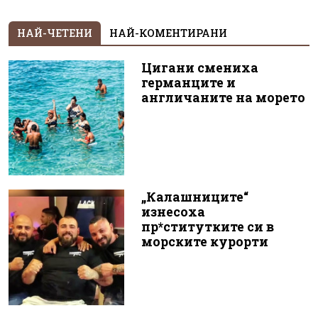
НАЙ-ЧЕТЕНИ
НАЙ-КОМЕНТИРАНИ
Цигани смениха
германците и
англичаните на морето
„Калашниците“
изнесоха
пр*ститутките си в
морските курорти