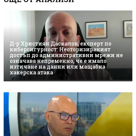
Д-р Християн Даскалов, експерт по
киберсигурност: Неоторизираният
достъп до административни мрежи не
означава непременно, че е имало
изтичане на данни или мащабна
хакерска атака