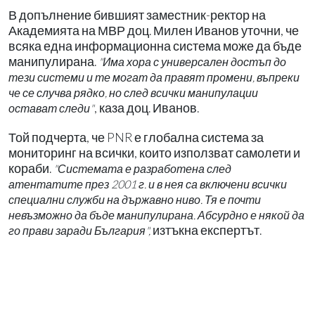
В допълнение бившият заместник-ректор на
Академията на МВР доц. Милен Иванов уточни, че
всяка една информационна система може да бъде
манипулирана.
"Има хора с универсален достъп до
тези системи и те могат да правят промени, въпреки
че се случва рядко, но след всички манипулации
, каза доц. Иванов.
остават следи"
Той подчерта, че PNR е глобална система за
мониторинг на всички, които използват самолети и
кораби.
"Системата е разработена след
атентатите през 2001 г. и в нея са включени всички
специални служби на държавно ниво. Тя е почти
невъзможно да бъде манипулирана. Абсурдно е някой да
изтъкна експертът.
го прави заради България",