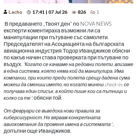
Lacho
17:41 | 07 Jul 26
826
1
В предаването „Твоят ден" по NOVA NEWS
експерти коментираха възможни ли са
манипулации при пътуване със самолети.
Председателят на Асоциацията на българската
авиационна индустрия Тодор Иванджиков обясни
по какъв начин става проверката при пътуване по
въздух.
"Когато се качваме на редовни полети, влизаме
в една система, която няма кой да манипулира. Има
компании, при които преди полета срещу дадена сума
можеш да смениш името, но когато минеш check-in, се
получава един списък, в който пише кои са пътници и
обясни той.
колко са те",
От февруари се въведоха нови правила за
киберсигурност. Не вярвам конкретната
,
авиокомпания да променя имена в системата"
допълни още Иванджиков.