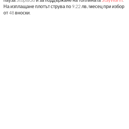
На изплащане плотът струва по 9.22 лв./месец
при избор
от
48 вноски.