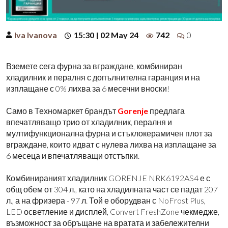
Iva Ivanova
15:30 | 02 May 24
742
0
Вземете сега фурна за вграждане, комбиниран
хладилник и пералня с допълнителна гаранция и на
изплащане с 0% лихва
за 6 месечни вноски
!
Само в Техномаркет брандът
Gorenje
предлага
впечатляващо трио от хладилник, пералня и
мултифункционална фурна и стъклокерамичен плот за
вграждане, които идват с нулева лихва на изплащане
за
6 месеца
и впечатляващи отстъпки.
Комбинираният хладилник GORENJE NRK6192AS4 е с
общ обем от 304 л., като на хладилната част се падат 207
л., а на фризера - 97 л. Той е оборудван с NoFrost Plus,
LED осветление и дисплей, Convert FreshZone чекмедже,
възможност за обръщане на вратата и забележителни