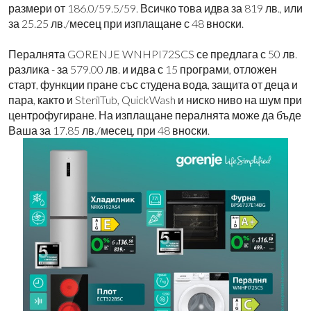
размери от 186.0/59.5/59. Всичко това идва за 819 лв., или
за 25.25 лв./месец
при
изплащане с 48 вноски.
Пералнята GORENJE WNHPI72SCS се предлага с 50 лв.
разлика - за 579.00 лв. и идва с 15 програми, отложен
старт, функции пране със студена вода, защита от деца и
пара, както и SterilTub, QuickWash и ниско ниво на шум при
центрофугиране. На изплащане пералнята може да бъде
Ваша за 17.85 лв./месец,
при
48 вноски.