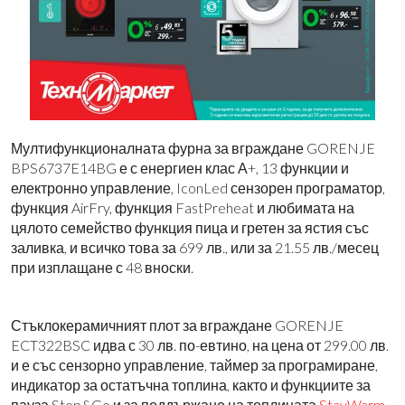
Мултифункционалната фурна за вграждане GORENJE
BPS6737E14BG е с енергиен клас А+, 13 функции и
електронно управление, IconLed сензорен програматор,
функция AirFry, функция FastPreheat и любимата на
цялото семейство функция пица и гретен за ястия със
заливка, и всичко това за 699 лв., или за 21.55 лв./месец
при
изплащане с 48 вноски.
Стъклокерамичният плот за вграждане
GORENJE
ECT322BSC идва с 30 лв. по-евтино, на цена от 299.00 лв.
и е със сензорно управление, таймер за програмиране,
индикатор за остатъчна топлина, както и функциите за
пауза Stop&Go и за поддържане на топлината
StayWarm
.