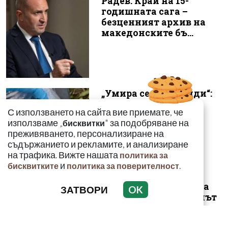
Радев: Край на 15-
годишната сага –
безценният архив на
македонските бъ...
„Умира се за секунди“:
Токсиколог
С използването на сайта вие приемате, че
предупреди за
използваме „
" за подобряване на
бисквитки
смъртоносната
преживяването, персонализиране на
опасност...
съдържанието и рекламите, и анализиране
на трафика. Вижте нашата
политика за
и
.
бисквитките
политика за поверителност
Безлов: Най-голямата
ЗАТВОРИ
OK
опасност е фентанилът
да се смесва с кокаин и
„би...