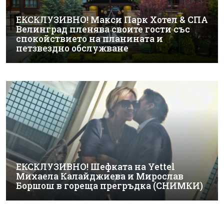
ЕКСКЛУЗИВНО! Макси Парк Хотел & СПА
Велинград пленява своите гости със
спокойствието на планината и
петзвездно обслужване
ЕКСКЛУЗИВНО! Шефката на Yettel
Михаела Калайджиева и Мирослав
Боршош в гореща прегръдка (СНИМКИ)