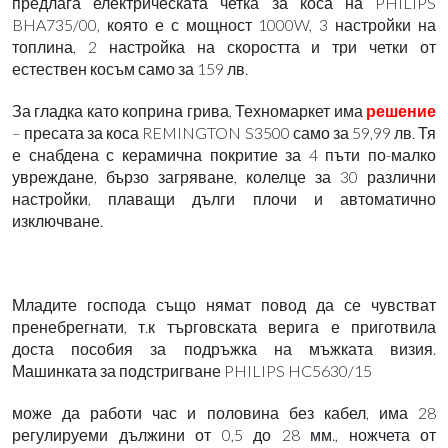
предлага електрическата четка за коса на PHILIPS
BHA735/00, която е с мощност 1000W, 3 настройки на
топлина, 2 настройка на скоростта и три четки от
естествен косъм само за 159 лв.
За гладка като коприна грива, Техномаркет има
решение
– пресата за коса REMINGTON S3500 само за 59,99 лв. Тя
е снабдена с керамична покритие за 4 пъти по-малко
увреждане, бързо загряване, колелце за 30 различни
настройки, плаващи дълги плочи и автоматично
изключване.
Младите господа също нямат повод да се чувстват
пренебрегнати, т.к търговската верига е приготвила
доста пособия за подръжка на мъжката визия.
Машинката за подстригване PHILIPS HC5630/15
може да работи час и половина без кабел, има 28
регулируеми дължини от 0,5 до 28 мм., ножчета от