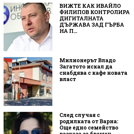
ВИЖТЕ КАК ИВАЙЛО
ФИЛИПОВ КОНТРОЛИРА
ДИГИТАЛНАТА
ДЪРЖАВА ЗАД ГЪРБА
НА П...
Милионерът Владо
Загатото искал да
снабдява с кафе новата
власт
След случая с
родилката от Варна:
Още едно семейство
разказа за бремен...