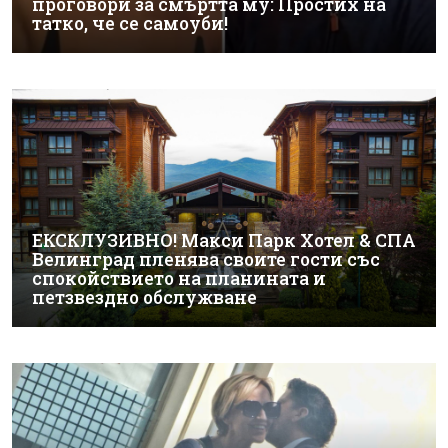
проговори за смъртта му: Простих на
татко, че се самоуби!
ЕКСКЛУЗИВНО! Макси Парк Хотел & СПА
Велинград пленява своите гости със
спокойствието на планината и
петзвездно обслужване