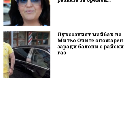
Луксозният майбах на
Митьо Очите опожарен
заради балони с райски
газ