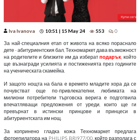
Iva Ivanova
10:51 | 15 May 24
553
0
За най-специалния етап от живота на всяко пораснало
дете - абитуриентския бал, Техномаркет дава възможност
на родителите и близките им да изберат
подарък
, който
ще възнагради усилията и постиженията през годините
на ученическата скамейка.
И защото нощта на бала е времето младите хора да се
почувстват още по-привлекателни, любимата на
милиони потребители търговска верига е подготвила
впечатляващи предложения от уреди, които ще ги
превърнат в истински принцове и принцеси в
абитуриентската им нощ.
За копринено гладка кожа Техномаркет предлага
фотоепилатора на PHILIPS BRI977/00, който разполага с