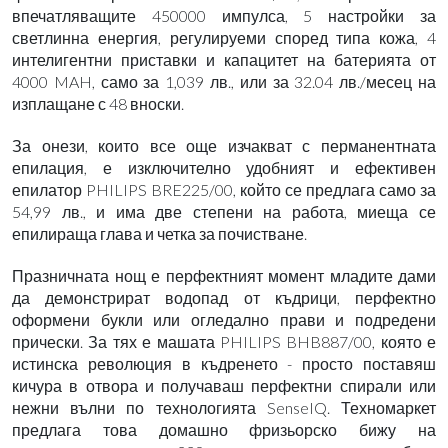
впечатляващите 450000 импулса, 5 настройки за
светлинна енергия, регулируеми според типа кожа, 4
интелигентни приставки и капацитет на батерията от
4000 MAH, само за 1,039 лв., или за 32.04 лв./месец на
изплащане с 48 вноски.
За онези, които все още изчакват с перманентната
епилация, е изключително удобният и ефективен
епилатор PHILIPS BRE225/00, който се предлага само за
54,99 лв., и има две степени на работа, миеща се
епилираща глава и четка за почистване.
Празничната нощ е перфектният момент младите дами
да демонстрират водопад от къдрици, перфектно
оформени букли или огледално прави и подредени
прически. За тях е машата PHILIPS BHB887/00, която е
истинска революция в къдренето - просто поставяш
кичура в отвора и получаваш перфектни спирали или
нежни вълни по технологията SenseIQ. Техномаркет
предлага това домашно фризьорско бижу на