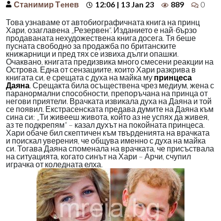
Станимир Тeнев
12:06 | 13 Jan 23
889
0
Това узнаваме от автобиографичната книга на принц
Хари, озаглавена „Резервен“. Изданието е най-бързо
продаваната нехудожествена книга досега. Тя беше
пусната свободно за продажба по британските
книжарници и пред тях се извиха дълги опашки.
Очаквано, книгата предизвика много смесени реакции на
Острова. Една от сензациите, които Хари разкрива в
книгата си, е срещата с духа на майка му
принцеса
Даяна
. Срещакта била осъществена чрез медиум, жена с
паранормални способности, препоръчана на принца от
негови приятели. Врачката извикала духа на Даяна и той
се появил. Екстрасенската предава думите на Даяна към
сина си: „Ти живееш живота, който аз не успях да живея,
аз те подкрепям“ – казал духът на покойната принцеса.
Хари обаче бил скептичен към твърденията на врачката
и поискал уверения, че общува именно с духа на майка
си. Тогава Даяна споменала на врачката, че присъствала
на ситуацията, когато синът на Хари – Арчи, счупил
играчка от коледната елха.