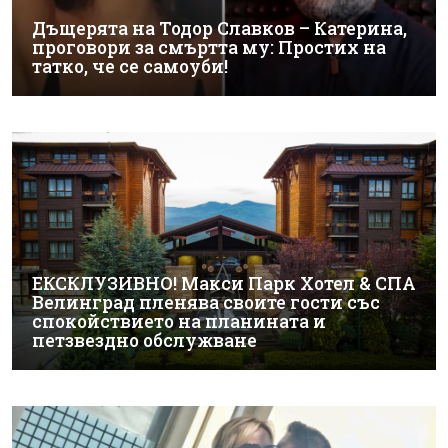
Дъщерята на Тодор Славков – Катерина,
проговори за смъртта му: Простих на
татко, че се самоуби!
ЕКСКЛУЗИВНО! Макси Парк Хотел & СПА
Велинград пленява своите гости със
спокойствието на планината и
петзвездно обслужване