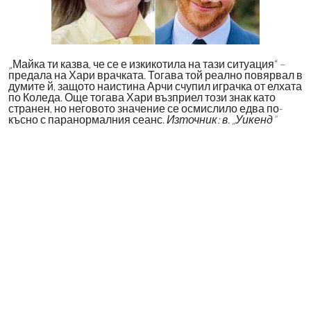
„Майка ти казва, че се е изкикотила на тази ситуация“ –
предала на Хари врачката. Тогава той реално повярвал в
думите й, защото наистина Арчи счупил играчка от елхата
по Коледа. Още тогава Хари възприел този знак като
странен, но неговото значение се осмислило едва по-
късно с паранормалния сеанс.
Източник: в. „Уикенд“