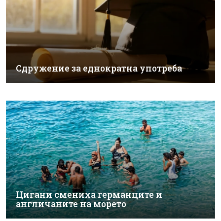
Сдружение за еднократна употреба
Цигани смениха германците и
англичаните на морето