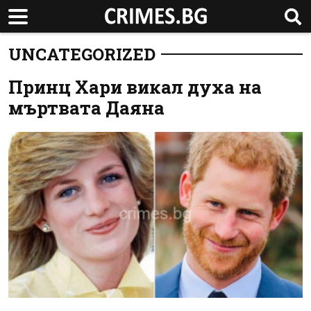
UNCATEGORIZED
Принц Хари викал духа на
мъртвата Даяна