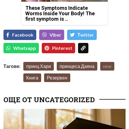
These Symptoms Indicate
Worms Inside Your Body! The
first symptom is ..
Facebook
Viber
Тwitter
Whatsapp
Pinterest
Тагове:
принц Хари
принцеса Даяна
new
Книга
Резервен
ОЩЕ ОТ UNCATEGORIZED