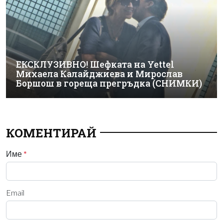
ЕКСКЛУЗИВНО! Шефката на Yettel
Михаела Калайджиева и Мирослав
Боршош в гореща прегръдка (СНИМКИ)
КОМЕНТИРАЙ
Име
*
Email