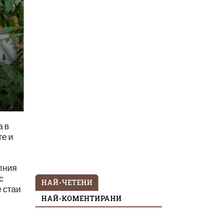
а в
те и
алния
с
НАЙ-ЧЕТЕНИ
 стаи
НАЙ-КОМЕНТИРАНИ