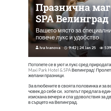
Празнична маги
SPA Велинград
Вашето място за специални
повече лукс и удобство
Iva Ivanova
9:42 | 24 Jan 25
539
Потопете се в уют и лукс сред природат
Maxi Park Hotel & SPA Велинград! Пролетт
желани празници.
За влюбените в своята половинка и за в
човек до себе си, хотелът предлага еди
изискана вечеря и спа удоволствия за д
в сърцето на Велинград.