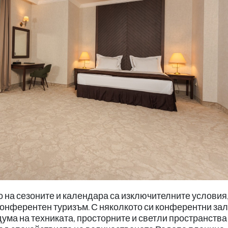
о на сезоните и календара са изключителните условия
конферентен туризъм. С няколкото си конферентни зал
ума на техниката, просторните и светли пространства