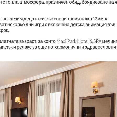
 с топла атмосфера, празничен обяд, боядисване на я
а поглезим децата си със специалния пакет “Зимна
ват няколко дни игри с включена детска анимация във
срок.
латната възраст, за които Maxi Park Hotel & SPA Велин
 масаж и релакс за още по-хармонични и здравословни