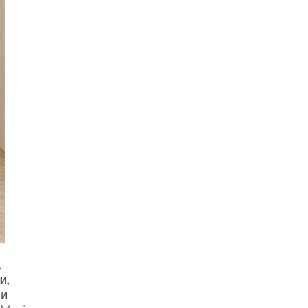
,
и,
 и