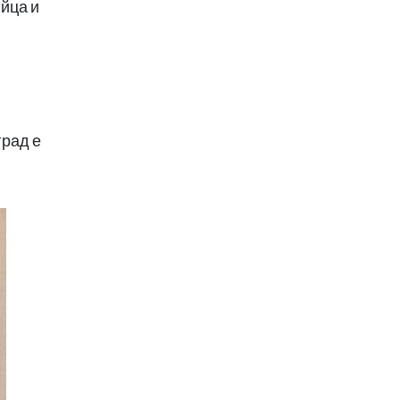
йца и
град е