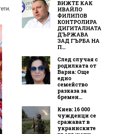
ВИЖТЕ КАК
ети,
ИВАЙЛО
ФИЛИПОВ
КОНТРОЛИРА
ДИГИТАЛНАТА
ДЪРЖАВА
ЗАД ГЪРБА НА
П...
След случая с
родилката от
Варна: Още
едно
семейство
разказа за
бремен...
Киев: 16 000
чужденци се
сражават в
украинските