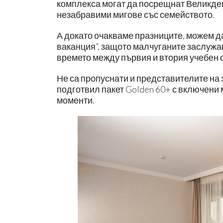
комплекса могат да посрещнат Великден
незабравими мигове със семейството.
А докато очакваме празниците, можем д
ваканция”, защото малчуганите заслужа
времето между първия и втория учебен 
Не са пропуснати и представителите на з
подготвил пакет Golden 60+ с включени
моменти.