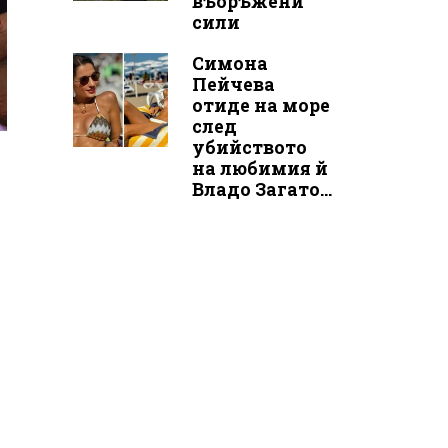
въоръжени
сили
Симона
Пейчева
отиде на море
след
убийството
на любимия й
Владо Загато...