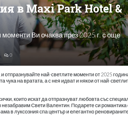
я в Maxi Park Hotel &
 моменти Ви очаква през 2025 г. с още
0
а и отпразнувайте най-светлите моменти от 2025 годин
а чука на вратата, а с нея идват и някои от най-светли
сички, които искат да отпразнуват любовта със специ
н незабравим Свети Валентин. Подарете си романтика 
вама в луксозния спа център и елегантно реновираните