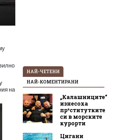
му
авилно
НАЙ-ЧЕТЕНИ
НАЙ-КОМЕНТИРАНИ
у
ния на
„Калашниците“
изнесоха
пр*ститутките
си в морските
курорти
Цигани