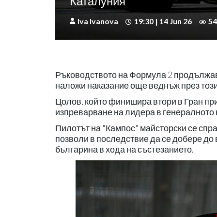
Каталуния
Iva Ivanova
19:30 | 14 Jun 26
54
Ръководството на Формула 2 продължав
наложи наказание още веднъж през този
Цолов, който финишира втори в Гран пр
изпреварване на лидера в генералното
Пилотът на "Кампос" майсторски се спра
позволи в последствие да се добере до 
българина в хода на състезанието.