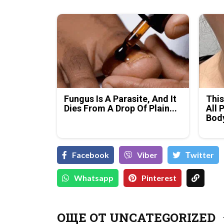
Fungus Is A Parasite, And It
This
Dies From A Drop Of Plain...
All 
Bod
Facebook
Viber
Тwitter
Whatsapp
Pinterest
ОЩЕ ОТ UNCATEGORIZED