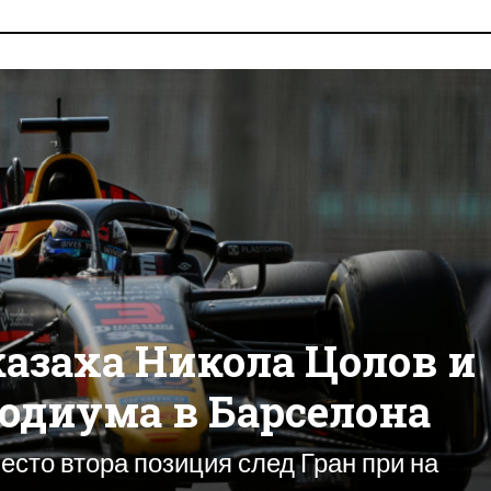
азаха Никола Цолов и
подиума в Барселона
есто втора позиция след Гран при на