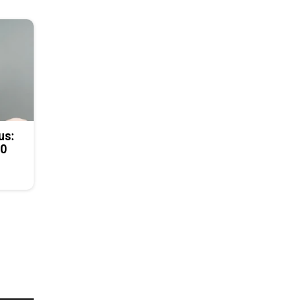
us:
50