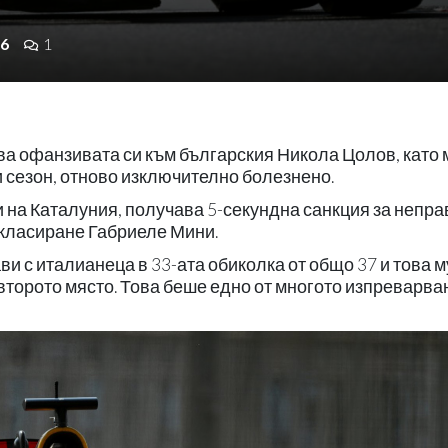
6
1
а офанзивата си към българския Никола Цолов, като 
 сезон, отново изключително болезнено.
и на Каталуния, получава 5-секундна санкция за непр
 класиране Габриеле Мини.
ви с италианеца в 33-ата обиколка от общо 37 и това м
второто място. Това беше едно от многото изпреварва