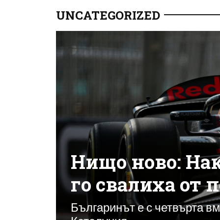
UNCATEGORIZED
Нищо ново: Нак
го свалиха от 
Българинът е с четвърта вм