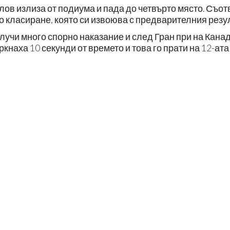
лов излиза от подиума и пада до четвърто място. Съот
о класиране, която си извоюва с предварителния резу
лучи много спорно наказание и след Гран при на Канад
ркнаха 10 секунди от времето и това го прати на 12-ата