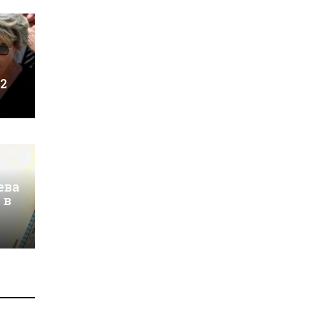
 2
ева
 в