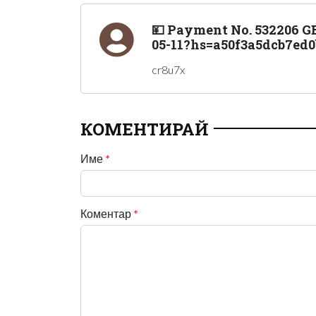
💴 Payment No. 532206 GE
05-11?hs=a50f3a5dcb7ed0
cr8u7x
КОМЕНТИРАЙ
Име
*
Коментар
*