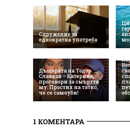
Ци
ге
Сдружение за
ан
еднократна употреба
мо
ЕК
Па
Ве
Дъщерята на Тодор
св
Славков – Катерина,
сп
проговори за смъртта
пл
му: Простих на татко,
пе
че се самоуби!
об
1 КОМЕНТАРА