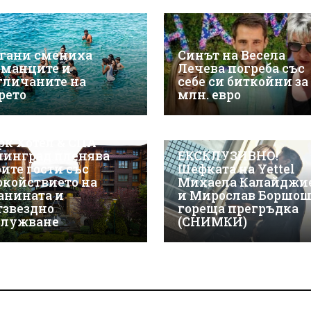
гани смениха
Синът на Весела
рманците и
Лечева погреба със
гличаните на
себе си биткойни за
рето
млн. евро
СКЛУЗИВНО! Макси
рк Хотел & СПА
линград пленява
ЕКСКЛУЗИВНО!
оите гости със
Шефката на Yettel
окойствието на
Михаела Калайджи
анината и
и Мирослав Боршош
тзвездно
гореща прегръдка
служване
(СНИМКИ)