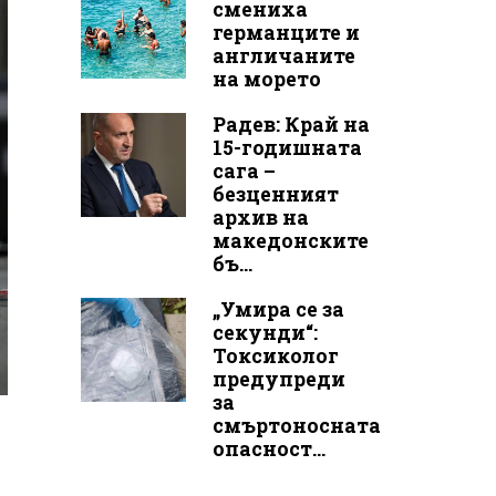
смениха
германците и
англичаните
на морето
Радев: Край на
15-годишната
сага –
безценният
архив на
македонските
бъ...
„Умира се за
секунди“:
Токсиколог
предупреди
за
смъртоносната
опасност...