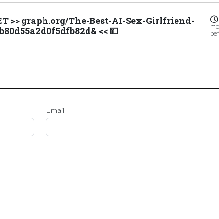
T >> graph.org/The-Best-AI-Sex-Girlfriend-
mo
b80d55a2d0f5dfb82d& << 💴
be
Email