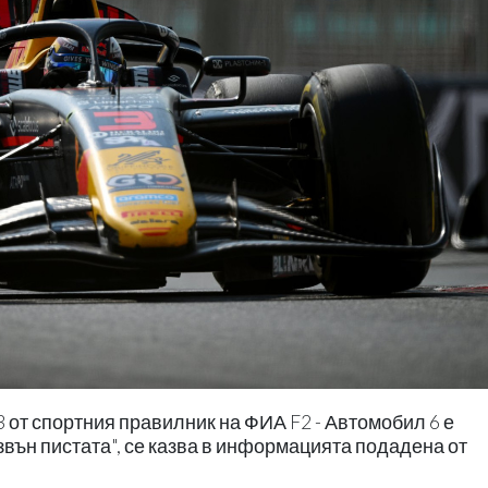
 от спортния правилник на ФИА F2 - Автомобил 6 е
звън пистата", се казва в информацията подадена от