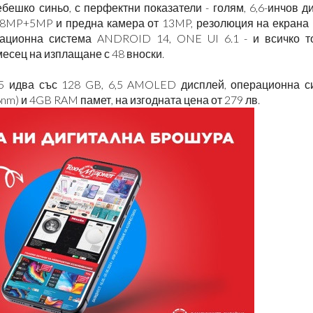
бешко синьо, с перфектни показатели - голям, 6,6-инчов д
+8MP+5MP и предна камера от 13MP, резолюция на екрана 
ерационна система ANDROID 14, ONE UI 6.1 - и всичко т
./месец на изплащане с 48 вноски.
 идва със 128 GB, 6,5 AMOLED дисплей, операционна с
nm) и 4GB RAM памет, на изгодната цена от 279 лв.