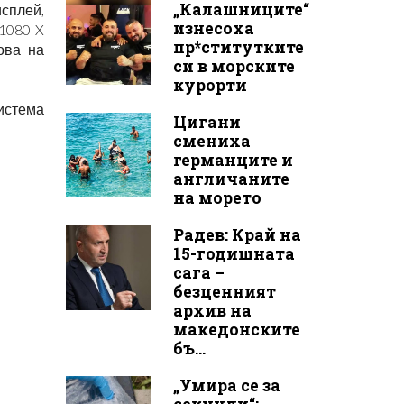
„Калашниците“
исплей,
изнесоха
1080 X
пр*ститутките
ова на
си в морските
курорти
истема
Цигани
смениха
германците и
англичаните
на морето
Радев: Край на
15-годишната
сага –
безценният
архив на
македонските
бъ...
„Умира се за