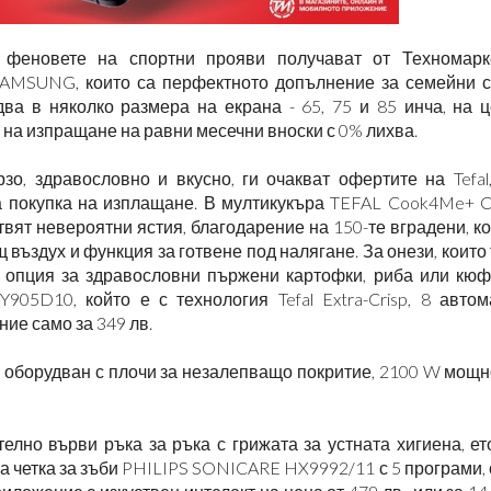
 феновете на спортни прояви получават от Техномарк
SAMSUNG, които са перфектното допълнение за семейни с
два в няколко размера на екрана - 65, 75 и 85 инча, на 
о и на изпращане на равни месечни вноски с 0% лихва.
рзо, здравословно и вкусно,
ги очакват
офертите на Tefal
за покупка на изплащане. В мултикукъра TEFAL Cook4Me+ C
отвят невероятни ястия, благодарение на 150-те вградени, 
щ въздух и функция за готвене под налягане. За онези, които
 опция за здравословни пържени картофки, риба или кюфт
05D10, който е с технология Tefal Extra-Crisp, 8 автом
ие само за 349 лв.
 оборудван с плочи за незалепващо покритие, 2100 W мощн
елно върви ръка за ръка с грижата за устната хигиена, е
 четка за зъби PHILIPS SONICARE HX9992/11 с 5 програми,