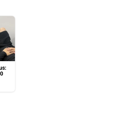
us:
50