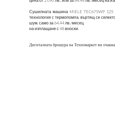
цена от 2 090 лв., или за 64.44 лв./месец на 
Сушилната машина MIELE TEC675WP 125 Edi
технология с термопомпа, въртящ се селектор
шум, само за 64.44 лв./месец
на изплащане с 48 вноски.
Дигиталната брошура на Техномаркет ви очаква 