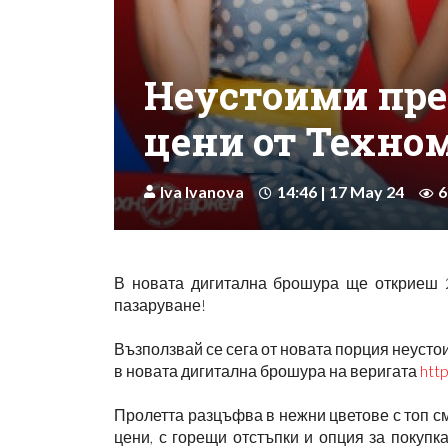
Неустоими пр
цени от Техно
Iva Ivanova
14:46 | 17 May 24
6
В новата дигитална брошура ще откриеш
пазаруване!
Възползвай се сега от новата порция неусто
в новата дигитална брошура на веригата
http
Пролетта разцъфва в нежни цветове с топ 
цени, с горещи отстъпки и опция за поку