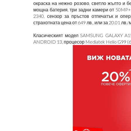
окраска на нежно розово, светло жълто и бе
мощна батерия, три задни камери от 50MP
2340, сензор за пръстов отпечатък и оп
страхотната цена от 649 лв., или за 20.01 лв
Класическият модел SAMSUNG GALAXY A15
ANDROID 13, процесор Mediatek Helio G99 (6