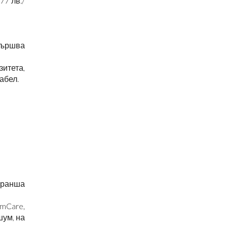
77 лв./
звършва
итета,
абел.
 бранша
amCare,
шум, на