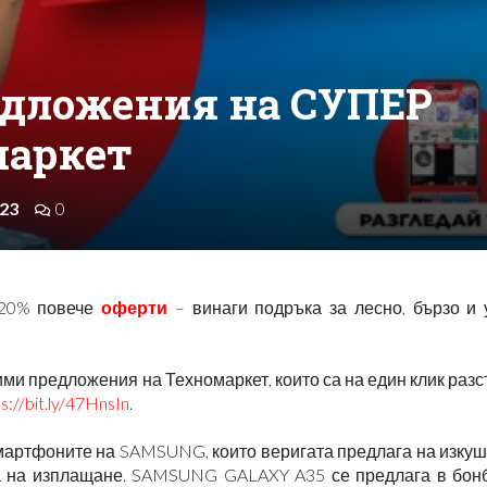
едложения на СУПЕР
маркет
23
0
 20% повече
оферти
– винаги подръка за лесно, бързо и 
ими предложения на Техномаркет, които са на един клик раз
s://bit.ly/47HnsIn
.
смартфоните на SAMSUNG, които веригата предлага на изку
пка на изплащане. SAMSUNG GALAXY A35 се предлага в бон