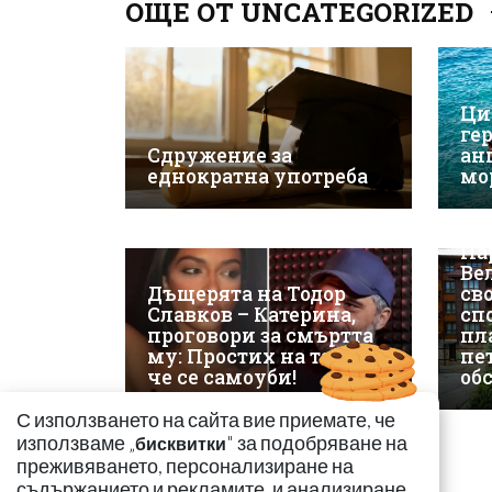
ОЩЕ ОТ UNCATEGORIZED
Ци
ге
Сдружение за
ан
еднократна употреба
мо
ЕК
Па
Ве
Дъщерята на Тодор
св
Славков – Катерина,
сп
проговори за смъртта
пл
му: Простих на татко,
пе
че се самоуби!
об
С използването на сайта вие приемате, че
използваме „
" за подобряване на
бисквитки
преживяването, персонализиране на
съдържанието и рекламите, и анализиране