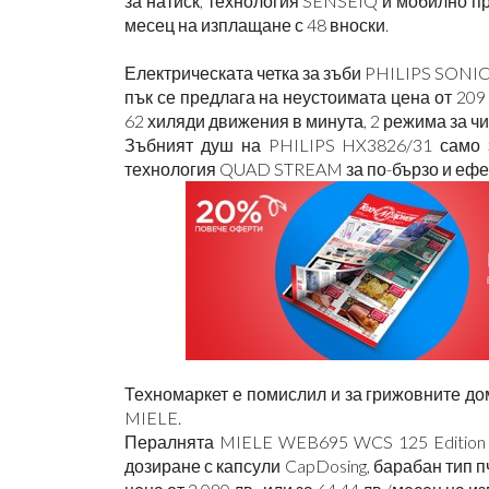
за натиск, технология SENSEIQ и мобилно при
месец на изплащане с 48 вноски.
Електрическата четка за зъби PHILIPS SON
пък се предлага на неустоимата цена от 209 
62 хиляди движения в минута, 2 режима за чи
Зъбният душ на PHILIPS HX3826/31 само з
технология QUAD STREAM за по-бързо и ефект
Техномаркет е помислил и за грижовните до
MIELE.
Пералнята MIELE WEB695 WCS 125 Edition е 
дозиране с капсули CapDosing, барабан тип п