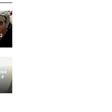
 2
ева
 в