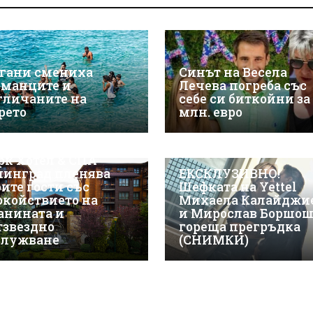
гани смениха
Синът на Весела
рманците и
Лечева погреба със
гличаните на
себе си биткойни за
рето
млн. евро
СКЛУЗИВНО! Макси
рк Хотел & СПА
линград пленява
ЕКСКЛУЗИВНО!
оите гости със
Шефката на Yettel
окойствието на
Михаела Калайджи
анината и
и Мирослав Боршош
тзвездно
гореща прегръдка
служване
(СНИМКИ)