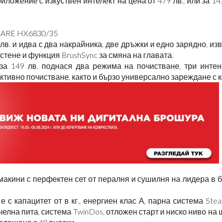
ложение с изкуствен интелект на цена от 479 лв., или за 14.
ICARE HX6830/35
лв. и идва с два накрайника, две дръжки и едно зарядно, и
стене и функция BrushSync за смяна на главата.
а 149 лв. поднася два режима на почистване, три интенз
ивно почистване, както и бързо универсално зареждане с к
макини с перфектен сет от пералня и сушилня на лидера в
с капацитет от в кг., енергиен клас А, парна система Ste
челна пита, система TwinDos, отложен старт и ниско ниво на 