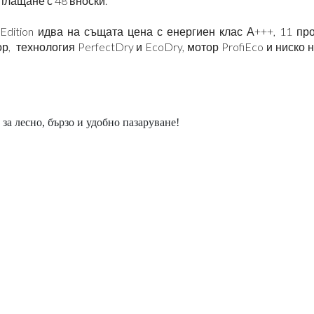
изплащане с 48 вноски.
tion идва на същата цена с енергиен клас А+++, 11 про
, технология PerfectDry и EcoDry, мотор ProfiEco и ниско 
за лесно, бързо и удобно пазаруване!