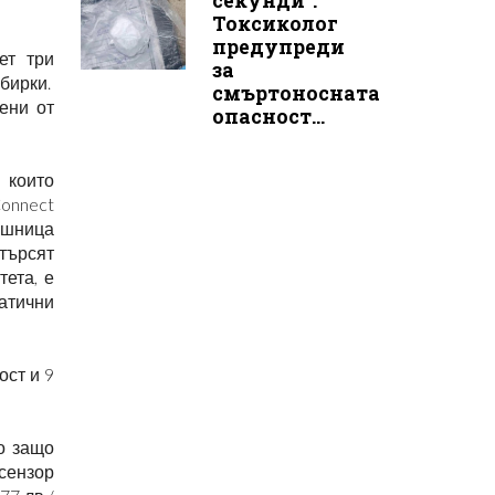
секунди“:
Токсиколог
предупреди
ет три
за
бирки.
смъртоносната
цени от
опасност...
, които
onnect
кошница
 търсят
ета, е
атични
ост и 9
то защо
 сензор