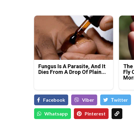
Fungus Is A Parasite, And It
The 
Dies From A Drop Of Plain...
Fly 
Mor
Facebook
Viber
Тwitter
Whatsapp
Pinterest