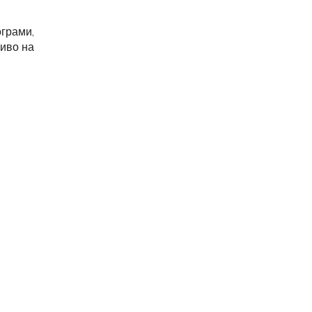
грами,
ниво на