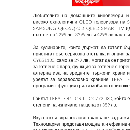
Любителите на домашните киновечери и
високотехнологични QLED телевизора на 
SAMSUNG QE-55Q70D QLED SMART TV
и
съответно 2299 лв., 3399 лв. и 4299 лв, какт
За кулинарите, които държат да готвят бъ
пристигат със сериозна отстъпка и опция 
CY851130, само за 299 лв., могат да се приг
за готвене с пара, функция за готвене с горе
алтернатива на вредните пържени храни и
уредът за здравословно хранене TEFAL EY9
програми с функция грил и мобилно приложен
Грилът TEFAL OPTIGRILL GC772D30, който е
степени на изпичане, на цена от 389 лв.
Вкусното и здравословно хапване задължит
Техномаркет представя мощната и ефективна