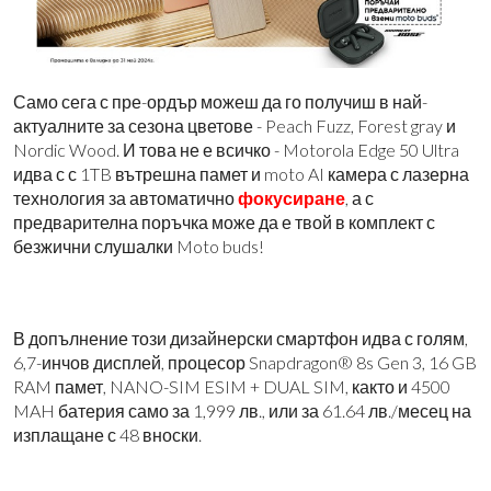
Само сега с пре-ордър можеш да го получиш в най-
актуалните за сезона цветове - Peach Fuzz, Forest gray и
Nordic Wood. И това не е всичко - Motorola Edge 50 Ultra
идва с с 1TB вътрешна памет и moto AI камера с лазерна
технология за автоматично
фокусиране
, а с
предварителна поръчка може да е твой в комплект с
безжични слушалки Moto buds!
В допълнение този дизайнерски смартфон идва с голям,
6,7-инчов дисплей, процесор Snapdragon® 8s Gen 3, 16 GB
RAM памет, NANO-SIM ESIM + DUAL SIM, както и 4500
MAH батерия само за 1,999 лв., или за 61.64 лв./месец на
изплащане с 48 вноски.