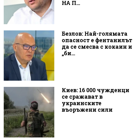
НА П...
Безлов: Най-голямата
опасност е фентанилът
да се смесва с кокаин и
„би...
Киев: 16 000 чужденци
се сражават в
украинските
въоръжени сили