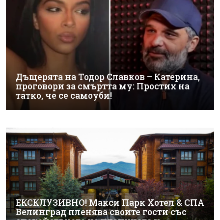
Дъщерята на Тодор Славков – Катерина,
проговори за смъртта му: Простих на
татко, че се самоуби!
ЕКСКЛУЗИВНО! Макси Парк Хотел & СПА
Велинград пленява своите гости със