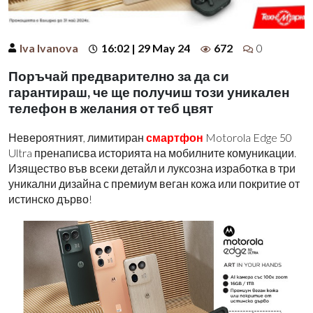
Iva Ivanova
16:02 | 29 May 24
672
0
Поръчай предварително за да си
гарантираш, че ще получиш този уникален
телефон в желания от теб цвят
Невероятният, лимитиран
смартфон
Motorola Edge 50
Ultra пренаписва историята на мобилните комуникации.
Изящество във всеки детайл и луксозна изработка в три
уникални дизайна с премиум веган кожа или покритие от
истинско дърво!