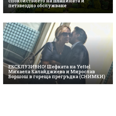
спокойствието на планината и
петзвездно обслужване
ЕКСКЛУЗИВНО! Шефката на Yettel
Михаела Калайджиева и Мирослав
Боршош в гореща прегръдка (СНИМКИ)