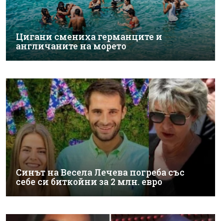
Цигани смениха германците и
англичаните на морето
Синът на Весела Лечева погреба със
себе си биткойни за 2 млн. евро