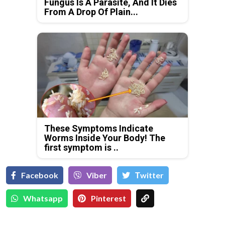
Fungus Is A Parasite, And It Dies
From A Drop Of Plain...
These Symptoms Indicate
Worms Inside Your Body! The
first symptom is ..
Facebook
Viber
Тwitter
Whatsapp
Pinterest