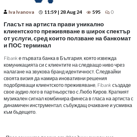
Iva Ivanova
11:59 | 28 Aug 24
595
0
Гласът на артиста прави уникално
клиентското преживяване в широк спектър
от услуги, сред които ползване на банкомат
и ПОС терминал
Fibank
е първата банка в България, която извежда
комуникацията си с клиентите на следващо ниво чрез
налагане на звукова бранд идентичност. Следвайки
своята визия да намира иновативни решения
подобряващи клиентското преживяване,
Fibank
създаде
свое аудио лого в партньорство с Любо Киров. Краткият
музикален сигнал комбинира финеса в гласа на артиста с
динамичен инструментал, събуждащ очакване и усмивка
към бъдещето.