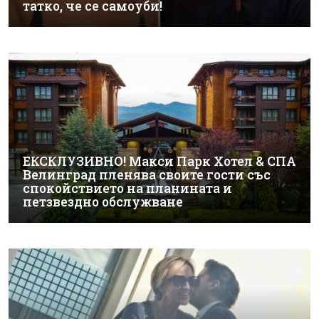
татко, че се самоуби!
ЕКСКЛУЗИВНО! Макси Парк Хотел & СПА
Велинград пленява своите гости със
спокойствието на планината и
петзвездно обслужване