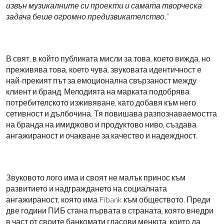
извън музикалните си проекти и самата творческа
задача беше огромно предизвикателство.”
В свят, в който публиката мисли за това, което вижда, но
преживява това, което чува, звуковата идентичност е
най-прекият път за емоционална свързаност между
клиент и бранд. Мелодията на марката подобрява
потребителското изживяване, като добавя към него
сетивност и дълбочина. Тя повишава разпознаваемостта
на бранда на имиджово и продуктово ниво, създава
ангажираност и очакване за качество и надеждност.
Звуковото лого има и своят не малък принос към
развитието и надграждането на социалната
ангажираност, която има
Fibank
към обществото. Преди
две години ПИБ стана първата в страната, която внедри
в част от своите банкомати гласови менюта, които да