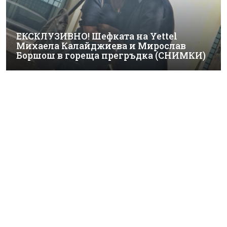
ЕКСКЛУЗИВНО! Шефката на Yettel
Михаела Калайджиева и Мирослав
Боршош в гореща прегръдка (СНИМКИ)