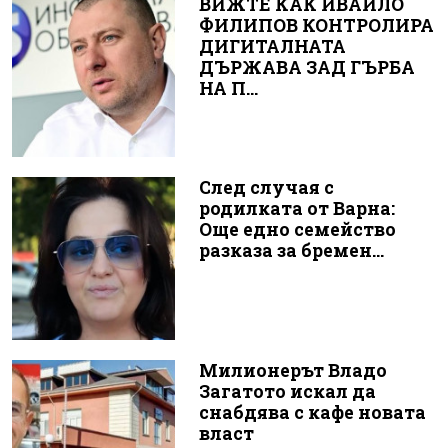
ВИЖТЕ КАК ИВАЙЛО
ФИЛИПОВ КОНТРОЛИРА
ДИГИТАЛНАТА
ДЪРЖАВА ЗАД ГЪРБА
НА П...
След случая с
родилката от Варна:
Още едно семейство
разказа за бремен...
Милионерът Владо
Загатото искал да
снабдява с кафе новата
власт