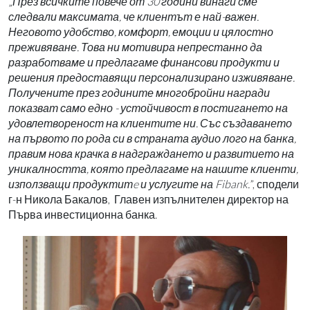
„
През всичките повече от 30 години винаги сме
следвали максимата, че клиентът е най-важен.
Неговото удобство, комфорт, емоции и цялостно
преживяване.
Това ни мотивира непрестанно да
разработваме и предлагаме финансови продукти и
решения предоставящи персонализирано изживяване.
Получените през годините многобройни награди
показват само едно - устойчивост в постигането на
удовлетвореност на клиентите ни. Със създаването
на първото по рода си в страната аудио лого на банка,
правим нова крачка в надграждането и развитието на
уникалността, която предлагаме на нашите клиенти,
използващи продуктит
e
и услугите на
Fibank
.
”, сподели
г-н Никола Бакалов,
Главен изпълнителен директор на
Първа инвестиционна банка.