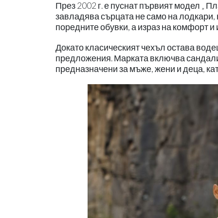
През 2002 г. е пуснат първият модел „ 
завладява сърцата не само на лодкари, н
поредните обувки, а израз на комфорт и
Докато класическият чехъл остава воде
предложения. Марката включва сандали,
предназначени за мъже, жени и деца, к