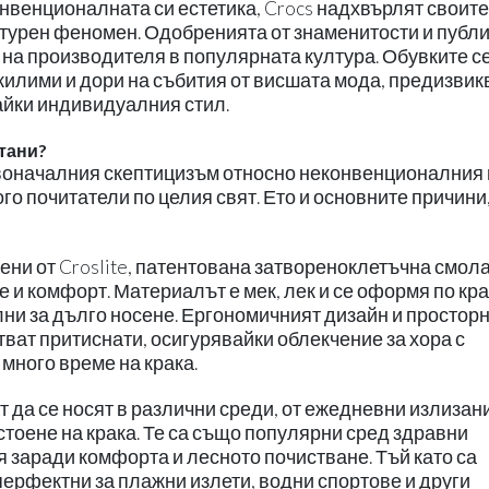
венционалната си естетика, Crocs надхвърлят своите
лтурен феномен. Одобренията от знаменитости и публ
 на производителя в популярната култура. Обувките с
килими и дори на събития от висшата мода, предизвик
йки индивидуалния стил.
итани?
рвоначалния скептицизъм относно неконвенционалния
го почитатели по целия свят. Ето и основните причини
тени от Croslite, патентована затвореноклетъчна смола
 и комфорт. Материалът е мек, лек и се оформя по кра
лни за дълго носене. Ергономичният дизайн и простор
тват притиснати, осигурявайки облекчение за хора с
 много време на крака.
ат да се носят в различни среди, от ежедневни излизан
 стоене на крака. Те са също популярни сред здравни
я заради комфорта и лесното почистване. Тъй като са
 перфектни за плажни излети, водни спортове и други