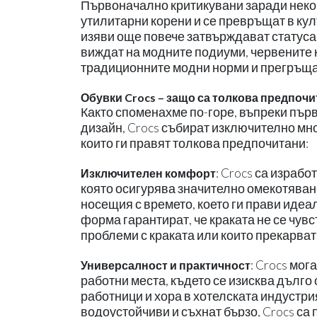
Първоначално критикувани заради некон
утилитарни корени и се превръщат в ку
изяви още повече затвърждават статуса
виждат на модните подиуми, червените 
традиционните модни норми и прегръща
Обувки Crocs – защо са толкова предпоч
Както споменахме по-горе, въпреки пъ
дизайн, Crocs събират изключително мно
които ги правят толкова предпочитани:
:
Crocs са израбо
Изключителен комфорт
която осигурява значително омекотяване
носещия с времето, което ги прави идеа
форма гарантират, че краката не се чувс
проблеми с краката или които прекарват
: Crocs мог
Универсалност и практичност
работни места, където се изисква дълго
работници и хора в хотелската индустри
водоустойчиви и съхнат бързо, Crocs са