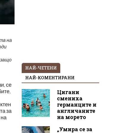
та на
рди
 защо
НАЙ-ЧЕТЕНИ
НАЙ-КОМЕНТИРАНИ
и, се
бите,
Цигани
смениха
германците и
ектен
англичаните
та за
на морето
 на
„Умира се за