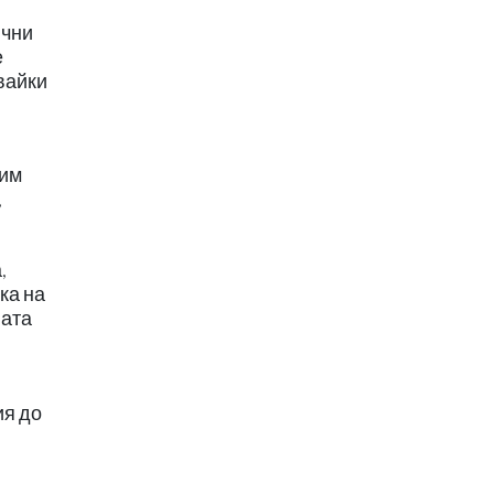
ични
е
вайки
 им
,
,
ка на
ната
ия до