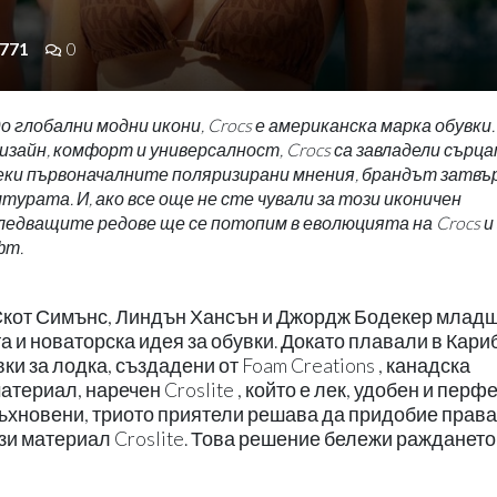
771
0
о глобални модни икони, Crocs е американска марка обувки.
зайн, комфорт и универсалност, Crocs са завладели сърца
еки първоначалните поляризирани мнения, брандът затвъ
турата. И, ако все още не сте чували за този иконичен
следващите редове ще се потопим в еволюцията на Crocs и
фт.
 Скот Симънс, Линдън Хансън и Джордж Бодекер младш
 и новаторска идея за обувки. Докато плавали в Кари
ки за лодка, създадени от Foam Creations , канадска
атериал, наречен Croslite , който е лек, удобен и перф
дъхновени, триото приятели решава да придобие права
зи материал Croslite. Това решение бележи раждането