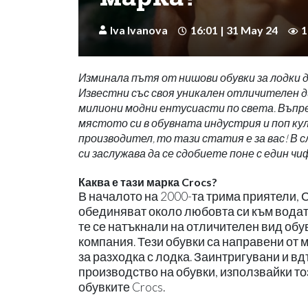
Iva Ivanova
16:01 | 31 May 24
1
Изминала пътя от нишови обувки за лодки д
Известни със своя уникален отличителен ди
милиони модни ентусиасти по света. Въпр
мястото си в обувната индустрия и поп кул
производител, то тази статия е за вас! В 
си заслужава да се сдобиете поне с един чи
Каква е тази марка Crocs?
В началото на 2000-та трима приятели,
обединяват около любовта си към водата
те се натъкнали на отличителен вид обув
компания. Тези обувки са направени от м
за разходка с лодка. Заинтригувани и в
производство на обувки, използвайки то
обувките Crocs.