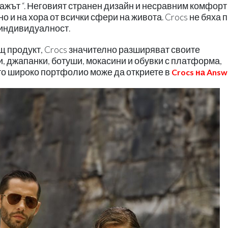
Плажът “. Неговият странен дизайн и несравним комфорт
о и на хора от всички сфери на живота. Crocs не бяха 
 индивидуалност.
щ продукт, Crocs значително разширяват своите
 джапанки, ботуши, мокасини и обувки с платформа,
ато широко портфолио може да откриете в
Crocs на Answ