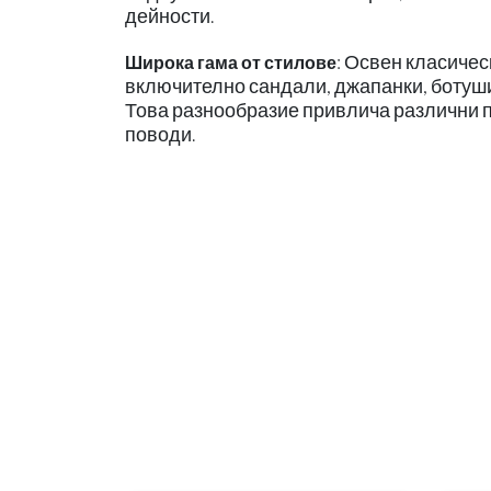
дейности.
: Освен класичес
Широка гама от стилове
включително сандали, джапанки, ботуши, 
Това разнообразие привлича различни п
поводи.