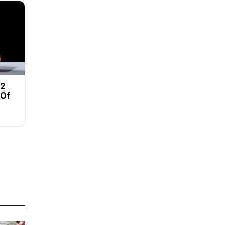
 2
 Of