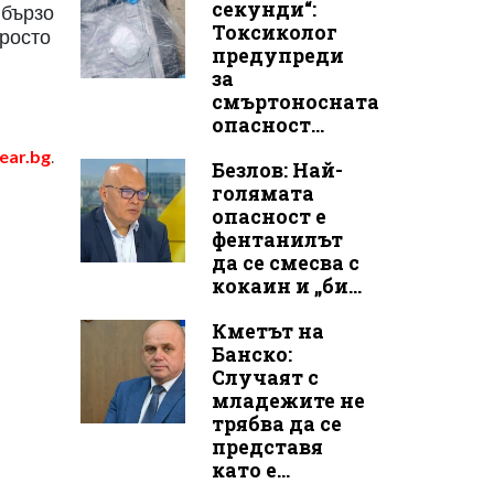
секунди“:
 бързо
Токсиколог
просто
предупреди
за
смъртоносната
опасност...
.
ear.bg
Безлов: Най-
голямата
опасност е
фентанилът
да се смесва с
кокаин и „би...
Кметът на
Банско:
Случаят с
младежите не
трябва да се
представя
като е...