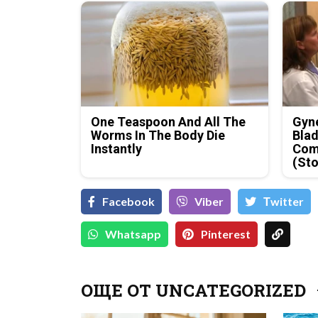
One Teaspoon And All The
Gyne
Worms In The Body Die
Blad
Instantly
Com
(Sto
Facebook
Viber
Тwitter
Whatsapp
Pinterest
ОЩЕ ОТ UNCATEGORIZED