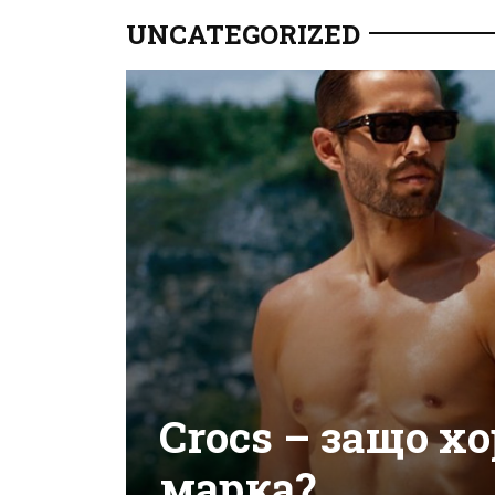
UNCATEGORIZED
Crocs – защо х
марка?