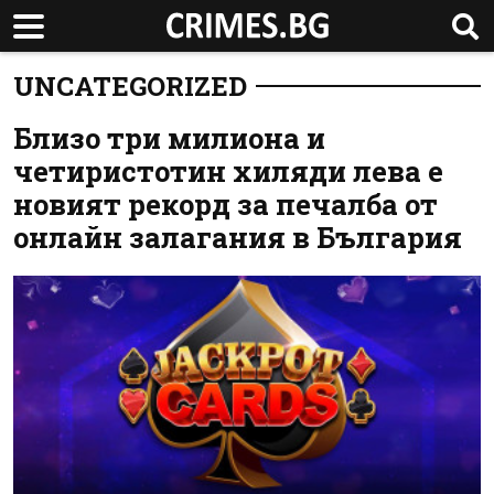
UNCATEGORIZED
Близо три милиона и
четиристотин хиляди лева е
новият рекорд за печалба от
онлайн залагания в България