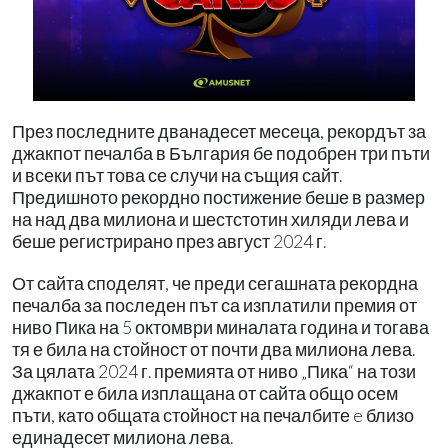
През последните дванадесет месеца, рекордът за
джакпот печалба в България бе подобрен три пъти
и всеки път това се случи на същия сайт.
Предишното рекордно постижение беше в размер
на над два милиона и шестстотин хиляди лева и
беше регистрирано през август 2024 г.
От сайта споделят, че преди сегашната рекордна
печалба за последен път са изплатили премия от
ниво Пика на 5 октомври миналата година и тогава
тя е била на стойност от почти два милиона лева.
За цялата 2024 г. премията от ниво „Пика“ на този
джакпот е била изплащана от сайта общо осем
пъти, като общата стойност на печалбите e близо
единадесет милиона лева.