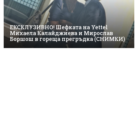
ЕКСКЛУЗИВНО! Шефката на Yettel
Михаела Калайджиева и Мирослав
Боршош в гореща прегръдка (СНИМКИ)