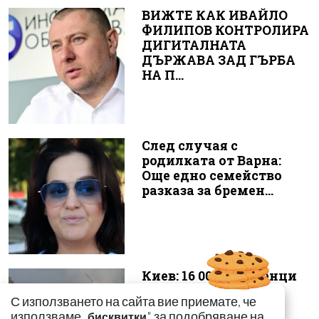
ВИЖТЕ КАК ИВАЙЛО
ФИЛИПОВ КОНТРОЛИРА
ДИГИТАЛНАТА
ДЪРЖАВА ЗАД ГЪРБА
НА П...
След случая с
родилката от Варна:
Още едно семейство
разказа за бремен...
Киев: 16 000 чужденци
се сражават в
С използването на сайта вие приемате, че
украинските
използваме „
" за подобряване на
бисквитки