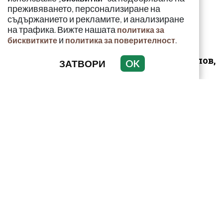
въоръжени сили
преживяването, персонализиране на
съдържанието и рекламите, и анализиране
на трафика. Вижте нашата
политика за
и
.
бисквитките
политика за поверителност
Д-р Християн Даскалов,
ЗАТВОРИ
OK
експерт по
киберсигурност:
Неоторизираният дост...