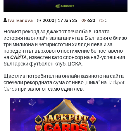
Iva Ivanova
20:00 | 17 Jan 25
630
0
Новият рекорд за джакпот печалба в цялата
история на онлайн залаганията в България е близо
три милиона и четиристотин хиляди лева и за
пореден път върховото постижение бе поставено
на
, известен като спонсор на най-успешния
САЙТА
български футболен клуб, ЦСКА.
Щастлив потребител на онлайн казиното на сайта
спечели рекордната сума от ниво „Пика“ на Jackpot
Cards при залог от само един лев.