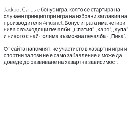
Jackpot Cards e бонус игра, която се стартира на
случаен принцип при игра на избрани заглавия на
производителя Amusnet. Бонус играта има четири
нива с възходящи печалби: „Спатия“, „Каро“, „Купа“
и нивото с най-голяма възможна печалба - „Пика“.
От сайта напомнят, че участието в хазартни игри и
спортни залози не е само забавление и може да
доведе до развиване на хазартна зависимост.