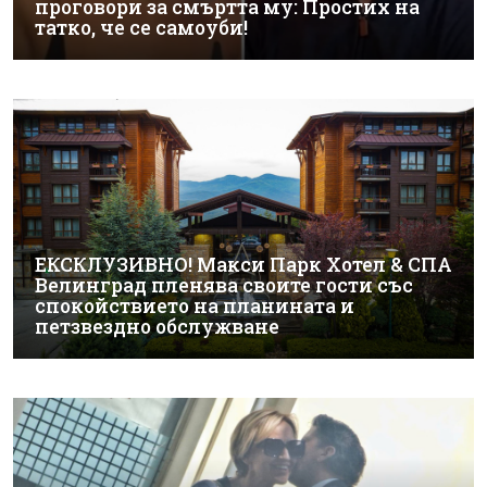
проговори за смъртта му: Простих на
татко, че се самоуби!
ЕКСКЛУЗИВНО! Макси Парк Хотел & СПА
Велинград пленява своите гости със
спокойствието на планината и
петзвездно обслужване