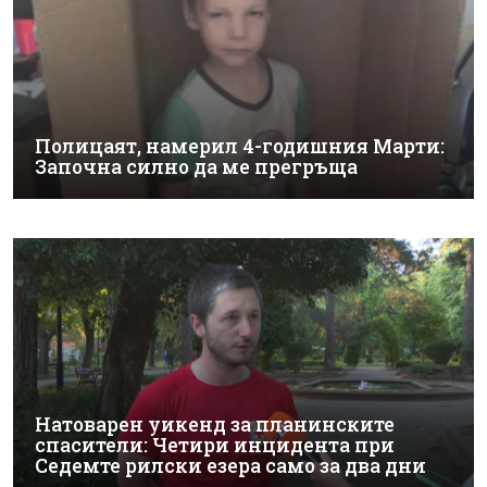
Полицаят, намерил 4-годишния Марти:
Започна силно да ме прегръща
Натоварен уикенд за планинските
спасители: Четири инцидента при
Седемте рилски езера само за два дни