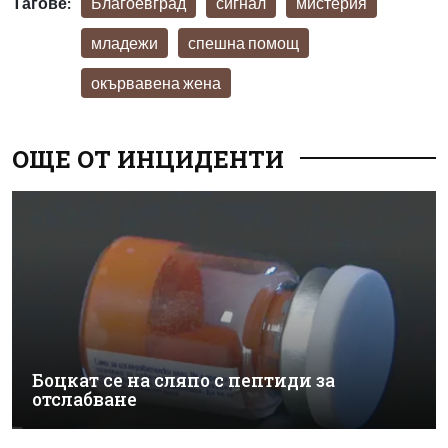
Тагове:
Благоевград
сигнал
мистерия
младежи
спешна помощ
окървавена жена
ОЩЕ ОТ ИНЦИДЕНТИ
Боцкат се на сляпо с пептиди за
отслабване