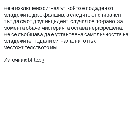
Не е изключено сигналът, който е подаден от
младежите да е фалшив, а следите от спирачен
път да са от друг инцидент, случил се по-рано. За
момента обаче мистерията остава неразрешена.
Не се съобщава да е установена самоличността на
младежите, подали сигнала, нито пък
местожителството им.
Източник: blitz.bg