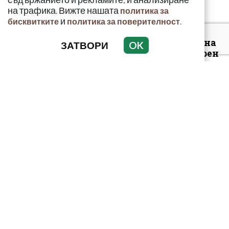
на трафика. Вижте нашата
политика за
и
.
бисквитките
политика за поверителност
Луксозният майбах на
ЗАТВОРИ
OK
Митьо Очите опожарен
заради балони с райски
газ