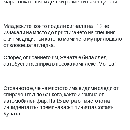
маратонка с почти детски размер и пакет цигари.
Младежите, които подали сигнала на 112 не
изчакали на място до пристигането на спешния
екип медици, тъй като на момичето му прилошало
от зловещата гледка.
Според описанието им, жената е била след
автобусната спирка в посока комплекс „Монца“.
Странното е, че на мястото има видими следи от
спирачен път по банкета, както и гривна от
автомобилен фар. На 15 метра от мястото на
инцидента пък преминава жп линията София-
Кулата.