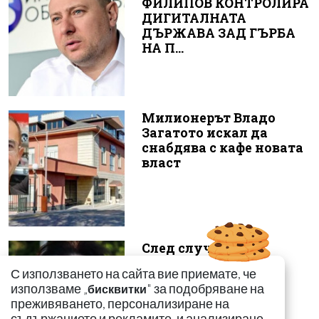
ФИЛИПОВ КОНТРОЛИРА
ДИГИТАЛНАТА
ДЪРЖАВА ЗАД ГЪРБА
НА П...
Милионерът Владо
Загатото искал да
снабдява с кафе новата
власт
След случая с
родилката от Варна:
С използването на сайта вие приемате, че
Още едно семейство
използваме „
" за подобряване на
бисквитки
разказа за бремен...
преживяването, персонализиране на
съдържанието и рекламите, и анализиране