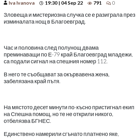
Iva Ivanova
19:30 | 04 Sep 22
791
0
Зловеща и мистериозна случка се е разиграла през
изминалата нощ в Благоевград.
Час и половина след полунощ двама
преминаващи по Е-79 край Благоевград младежи,
са подали сигнал на спешния номер 112.
В него те съобщават за окървавена жена,
забелязана край пътя.
На мястото десет минути по-късно пристигнал екип
на Спешна помощ, но те не открили никого,
отбелязва БГНЕС.
Единствено намерили сгънато платнено яке,