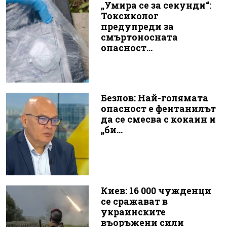
„Умира се за секунди“:
Токсиколог
предупреди за
смъртоносната
опасност...
Безлов: Най-голямата
опасност е фентанилът
да се смесва с кокаин и
„би...
Киев: 16 000 чужденци
се сражават в
украинските
въоръжени сили