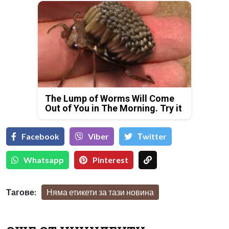
The Lump of Worms Will Come
Out of You in The Morning. Try it
Facebook
Viber
Тwitter
Whatsapp
Pinterest
Тагове:
Няма етикети за тази новина