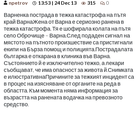
npetrov
13:53 | 24 Dec 13
315
0
Варненка пострада в тежка катастрофа на пътя
край ВарнаЖена от Варна е сериозно ранена в
тежка катастрофа. Тя е шофирала колата на пътя
село Оброчище – Варна.След подаден сигнал на
мястото на пътното произшествие са пристигнали
екипи на Бърза помощ и полицията.Пострадалата
българка е откарана в клиника във Варна.
Състоянието й е изключително тежко, а лекари
съобщават, че има опасност за живота й.Снимката
е илюстративнаПричините за тежкият инцидент са
в процес на изясняване от органите на реда в
областта. Към момента няма информация за
възрастта на ранената водачка на превозното
средство.