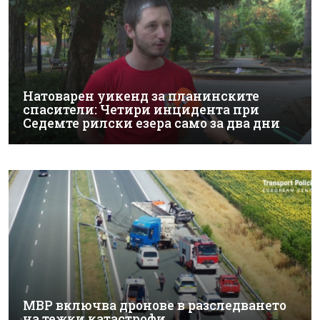
Натоварен уикенд за планинските
спасители: Четири инцидента при
Седемте рилски езера само за два дни
МВР включва дронове в разследването
на тежки катастрофи