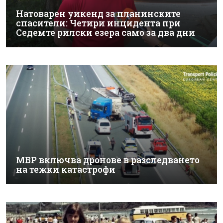
Натоварен уикенд за планинските
спасители: Четири инцидента при
Седемте рилски езера само за два дни
МВР включва дронове в разследването
на тежки катастрофи