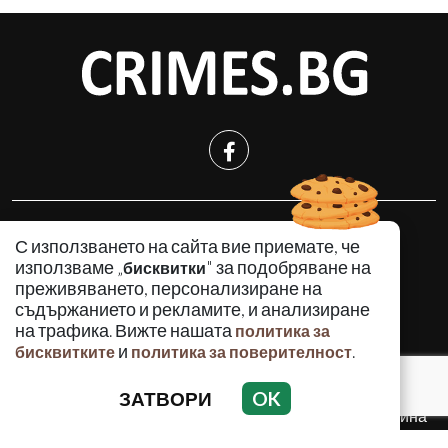
КРИМИНАЛНО
С използването на сайта вие приемате, че
ИНЦИДЕНТИ
използваме „
" за подобряване на
бисквитки
АНАЛИЗИ
преживяването, персонализиране на
съдържанието и рекламите, и анализиране
ПО СВЕТА
на трафика. Вижте нашата
политика за
ВОДЕЩИ ТЕМИ
и
.
бисквитките
политика за поверителност
ЗАТВОРИ
OK
Използването и публикуването на част или цялото
съдържание на Crimes.BG без разрешение на Медийна
група Асмара ЕООД е забранено.