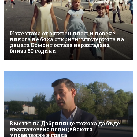
Изчезнаха от оживен плаж и повече
никога не бяха открити: мистерията на
децата Бомонт остава неразгадана
близо 60 години
Кметът на Добринище поиска да бъде
възстановено полицейското
управление в града