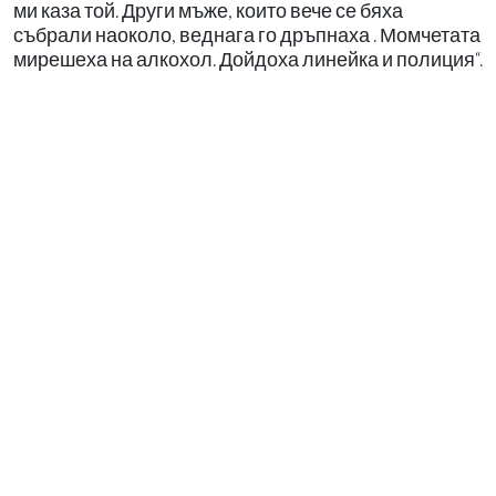
ми каза той. Други мъже, които вече се бяха
събрали наоколо, веднага го дръпнаха . Момчетата
мирешеха на алкохол. Дойдоха линейка и полиция“.