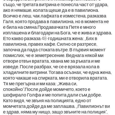
също, че третата витрина е понесла част от удара,
ако я нямаше, колата щеше да е в павилиона.
Всичко е леш, чак лафката е изместена, разказва
Галя, която продава в павилиона, но в момента не
е била на смяна.Продавачката Петя е много
изплашена и благодари на Бога, че е жива и здрава.
Ето какво разказа 48-годишната жена: „Бях в
павилиона, правех кафе. Силно се разтресе,
започна да пада стоката вътре. В първия момент
помислих, че е земетресение. Веднага някой ми
отвори отвън вратата, хвана ме за ръката и ме
изведе. После разбрах, че се е врязала кола в
хладилните витрини. Тогава осъзнах, че една жена,
която чакаше на спирката, ми е отворила вратата.
Тя ме прегърна и ми каза: „Жива си,
спокойно”.После дойде момичето, което е
шофирало Голфа и ме попита дали съм добре.
Като видя, че звъня на полицията, едно от
момчетата дойде да ме заплашва. „Павилионът ви
е здрав, няма му нищо, защо звъните на полиция”,