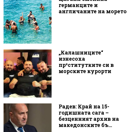
германците и
англичаните на морето
„Калашниците“
изнесоха
пр*ститутките си в
морските курорти
Радев: Край на 15-
годишната сага –
безценният архив на
македонските бъ...