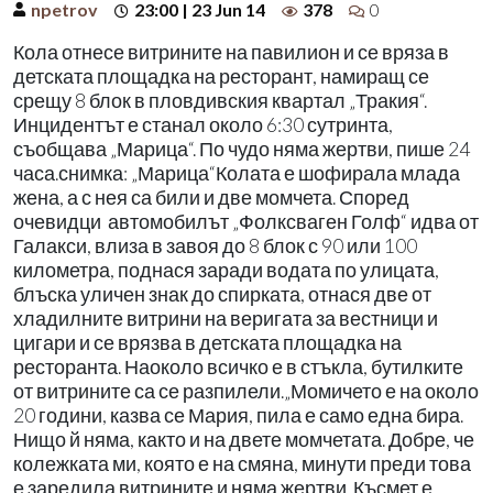
npetrov
23:00 | 23 Jun 14
378
0
Кола отнесе витрините на павилион и се вряза в
детската площадка на ресторант, намиращ се
срещу 8 блок в пловдивския квартал „Тракия“.
Инцидентът е станал около 6:30 сутринта,
съобщава „Марица“. По чудо няма жертви, пише 24
часа.снимка: „Марица“Колата е шофирала млада
жена, а с нея са били и две момчета. Според
очевидци автомобилът „Фолксваген Голф“ идва от
Галакси, влиза в завоя до 8 блок с 90 или 100
километра, поднася заради водата по улицата,
блъска уличен знак до спирката, отнася две от
хладилните витрини на веригата за вестници и
цигари и се врязва в детската площадка на
ресторанта. Наоколо всичко е в стъкла, бутилките
от витрините са се разпилели.„Момичето е на около
20 години, казва се Мария, пила е само една бира.
Нищо й няма, както и на двете момчетата. Добре, че
колежката ми, която е на смяна, минути преди това
е заредила витрините и няма жертви. Късмет е