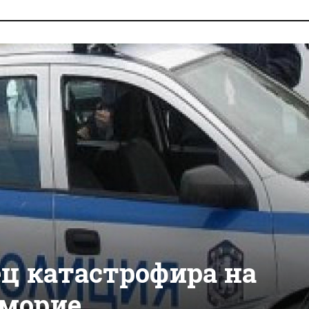
ц катастрофира на
оморие