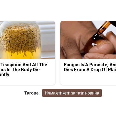
 Teaspoon And All The
Fungus Is A Parasite, An
s In The Body Die
Dies From A Drop Of Plai
antly
Тагове:
Няма етикети за тази новина