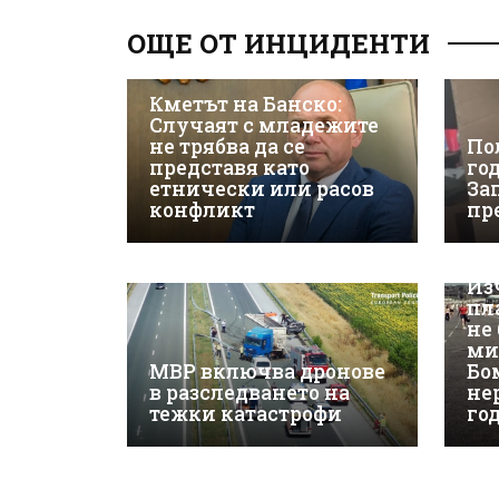
ОЩЕ ОТ ИНЦИДЕНТИ
Кметът на Банско:
Случаят с младежите
не трябва да се
По
представя като
го
етнически или расов
За
конфликт
пр
Из
пл
не
ми
МВР включва дронове
Бо
в разследването на
не
тежки катастрофи
го