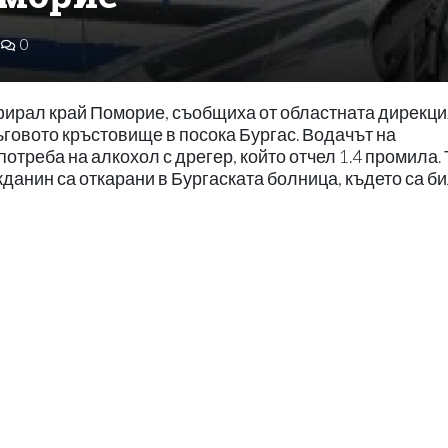
0
фирал край Поморие, съобщиха от областната дирекци
ъговото кръстовище в посока Бургас. Водачът на
отреба на алкохол с дрегер, който отчел 1.4 промила. 
данин са откарани в Бургаската болница, където са б