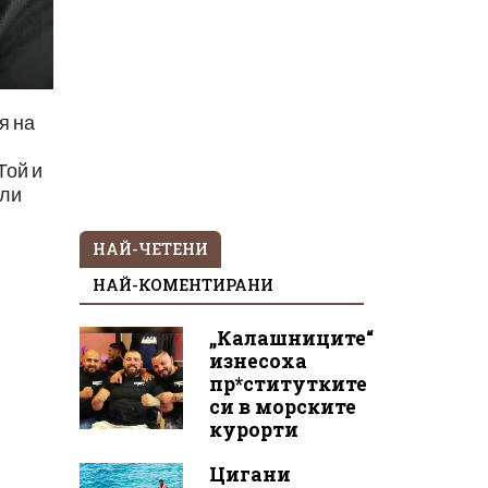
я на
Той и
или
НАЙ-ЧЕТЕНИ
НАЙ-КОМЕНТИРАНИ
„Калашниците“
изнесоха
пр*ститутките
си в морските
курорти
Цигани