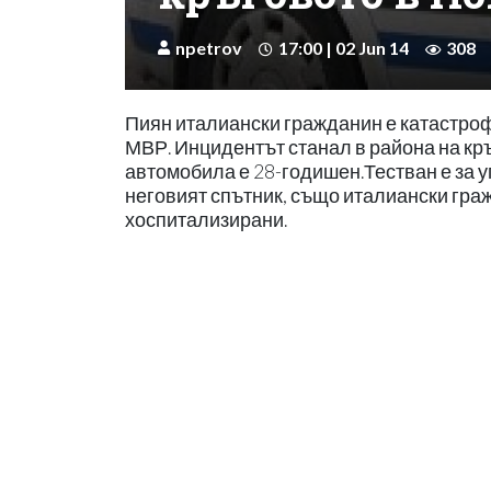
npetrov
17:00 | 02 Jun 14
308
Пиян италиански гражданин е катастро
МВР. Инцидентът станал в района на кр
автомобила е 28-годишен.Тестван е за уп
неговият спътник, също италиански граж
хоспитализирани.