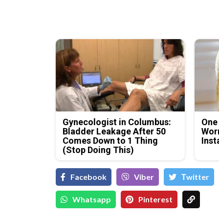
Gynecologist in Columbus:
One
Bladder Leakage After 50
Worm
Comes Down to 1 Thing
Inst
(Stop Doing This)
Facebook
Viber
Тwitter
Whatsapp
Pinterest