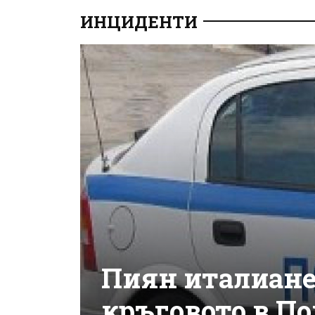
ИНЦИДЕНТИ
Пиян италиане
кръговото в П