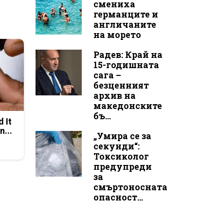
смениха
германците и
англичаните
на морето
Радев: Край на
15-годишната
сага –
безценният
архив на
македонските
бъ...
d It
n...
„Умира се за
секунди“:
Токсиколог
предупреди
за
смъртоносната
опасност...