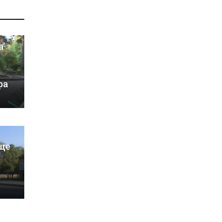
а
ра
ще