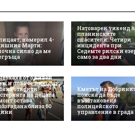
Натоварен уикенд з
планинските
лицаят, намерил 4-
спасители: Четири
дишния Марти:
инцидента при
почна силно да ме
Седемте рилски езе
егръща
само за два дни
чезнаха от оживен
аж и повече никога
 бяха открити:
Кметът на Добрини
стерията на децата
поиска да бъде
монт остава
възстановено
разгадана близо 60
полицейското
дини
управление в града