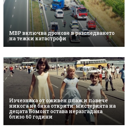
МВР включва дронове в разследването
на тежки катастрофи
Изчезнаха от оживен плаж и повече
никога не бяха открити: мистерията на
децата Бомонт остава неразгадана
близо 60 години