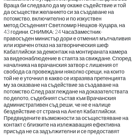
Враца би следвало да му окаже съдействие и той
да осъществи желанието си за създаване на
потомство, включително и по изкуствен
метод.Осъденият Светломир Нещков-Куцара, на
43 години. СНИМКА: 24 ЧасаЗаместник-
правосъден министър дори е отменил мълчаливия
или изричен отказ на затворническия шеф
Кабатлийски за демонтаж на монтираната камера
за видеонаблюдение в стаята за свиждане. Според
началника на врачанския затвор с лишения от
свобода са провеждани няколко срещи, на които
той не е уточнил в какво се изразява претенцията
му за оказване на съдействие за създаване на
потомство.След разглеждане на доказателствата
по делото, съдебният състав към Врачанския
административен съд реши, че не е налице
бездействие от страна на Ангел Кабатлийски.
Предвидените възможности за осъществяване на
контакт с близките на излежаващия ефективна
присъда не са задължителни и се предоставят