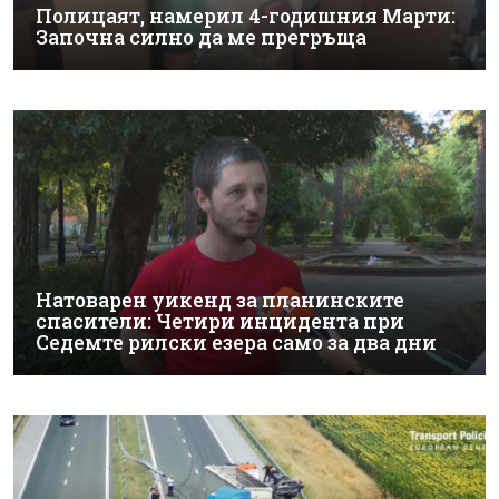
Полицаят, намерил 4-годишния Марти:
Започна силно да ме прегръща
Натоварен уикенд за планинските
спасители: Четири инцидента при
Седемте рилски езера само за два дни