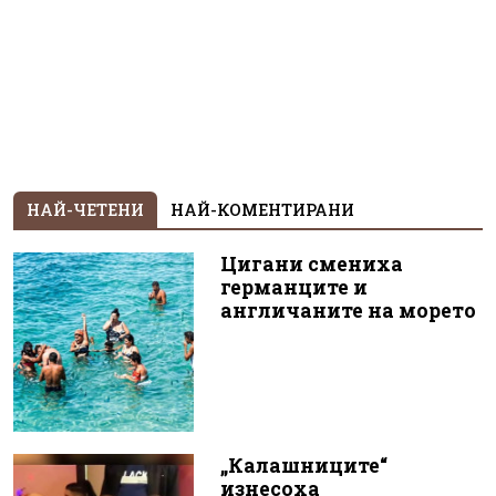
НАЙ-ЧЕТЕНИ
НАЙ-КОМЕНТИРАНИ
Цигани смениха
германците и
англичаните на морето
„Калашниците“
изнесоха