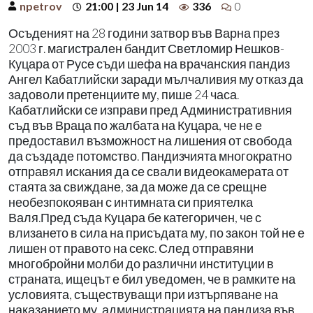
npetrov
21:00 | 23 Jun 14
336
0
Осъденият на 28 години затвор във Варна през
2003 г. магистрален бандит Светломир Нешков-
Куцара от Русе съди шефа на врачанския пандиз
Ангел Кабатлийски заради мълчаливия му отказ да
задоволи претенциите му, пише 24 часа.
Кабатлийски се изправи пред Административния
съд във Враца по жалбата на Куцара, че не е
предоставил възможност на лишения от свобода
да създаде потомство. Пандизчията многократно
отправял искания да се свали видеокамерата от
стаята за свиждане, за да може да се срещне
необезпокояван с интимната си приятелка
Валя.Пред съда Куцара бе категоричен, че с
влизането в сила на присъдата му, по закон той не е
лишен от правото на секс. След отправяни
многобройни молби до различни институции в
страната, ищецът е бил уведомен, че в рамките на
условията, съществуващи при изтърпяване на
наказанието му, администрацията на пандиза във