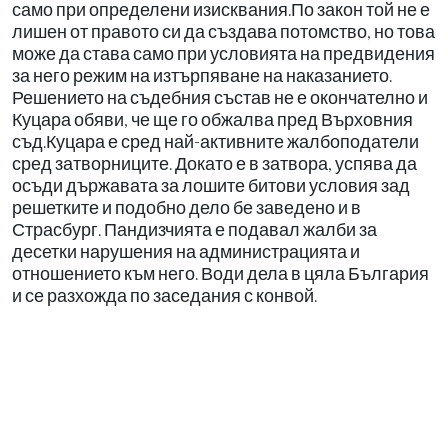
само при определени изисквания.По закон той не е
лишен от правото си да създава потомство, но това
може да става само при условията на предвидения
за него режим на изтърпяване на наказанието.
Решението на съдебния състав не е окончателно и
Куцара обяви, че ще го обжалва пред Върховния
съд.Куцара е сред най-активните жалбоподатели
сред затворниците. Докато е в затвора, успява да
осъди държавата за лошите битови условия зад
решетките и подобно дело бе заведено и в
Страсбург. Пандизчията е подавал жалби за
десетки нарушения на администрацията и
отношението към него. Води дела в цяла България
и се разхожда по заседания с конвой.