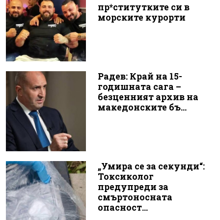
пр*ститутките си в
морските курорти
Радев: Край на 15-
годишната сага –
безценният архив на
македонските бъ...
„Умира се за секунди“:
Токсиколог
предупреди за
смъртоносната
опасност...