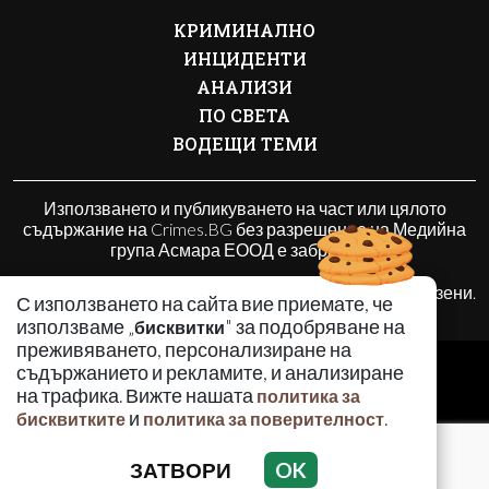
КРИМИНАЛНО
ИНЦИДЕНТИ
АНАЛИЗИ
ПО СВЕТА
ВОДЕЩИ ТЕМИ
Използването и публикуването на част или цялото
съдържание на Crimes.BG без разрешение на Медийна
група Асмара ЕООД е забранено.
© 2010 - 2026 | Crimes.BG. Всички права запазени.
С използването на сайта вие приемате, че
използваме „
" за подобряване на
бисквитки
преживяването, персонализиране на
РЕКЛАМА
съдържанието и рекламите, и анализиране
КОНТАКТИ
на трафика. Вижте нашата
политика за
и
.
бисквитките
политика за поверителност
ОБЩИ УСЛОВИЯ
ПОЛИТИКА ЗА ПОВЕРИТЕЛНОСТ
ЗАТВОРИ
OK
ПОЛИТИКА ЗА БИСКВИТКИТЕ