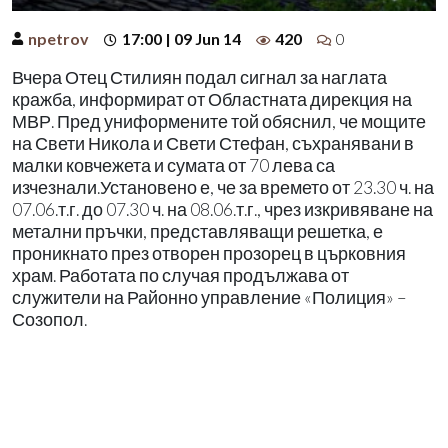
npetrov
17:00 | 09 Jun 14
420
0
Вчера Отец Стилиян подал сигнал за наглата
кражба, информират от Областната дирекция на
МВР. Пред униформените той обяснил, че мощите
на Свети Никола и Свети Стефан, съхранявани в
малки ковчежета и сумата от 70 лева са
изчезнали.Установено е, че за времето от 23.30 ч. на
07.06.т.г. до 07.30 ч. на 08.06.т.г., чрез изкривяване на
метални пръчки, представляващи решетка, е
проникнато през отворен прозорец в църковния
храм. Работата по случая продължава от
служители на Районно управление «Полиция» –
Созопол.