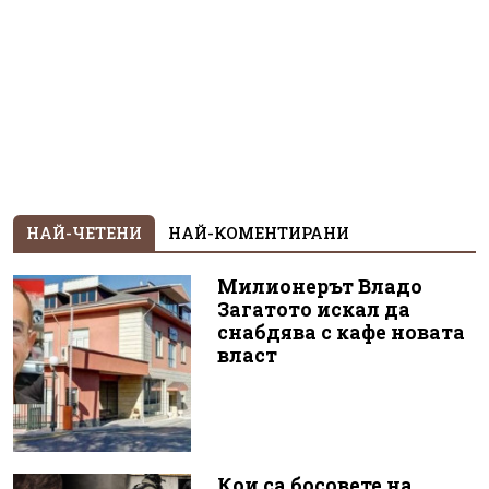
НАЙ-ЧЕТЕНИ
НАЙ-КОМЕНТИРАНИ
Милионерът Владо
Загатото искал да
снабдява с кафе новата
власт
Кои са босовете на