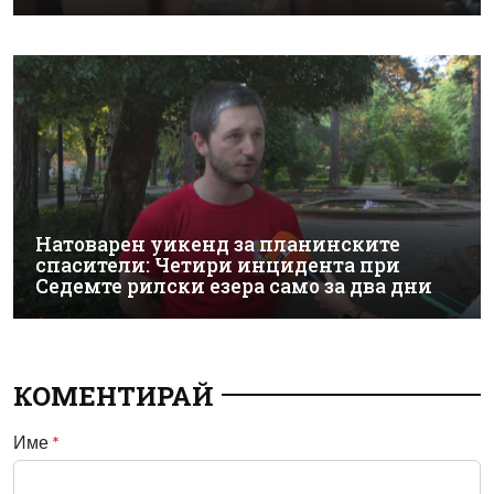
Натоварен уикенд за планинските
спасители: Четири инцидента при
Седемте рилски езера само за два дни
КОМЕНТИРАЙ
Име
*