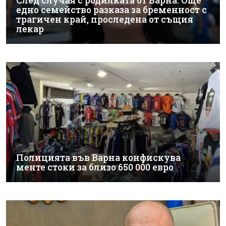
След случая с родилката от Варна: Още
едно семейство разказа за бременност с
трагичен край, проследена от същия
лекар
Полицията във Варна конфискува
менте стоки за близо 650 000 евро