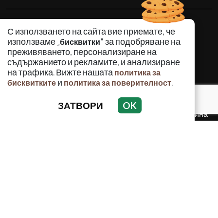
КРИМИНАЛНО
С използването на сайта вие приемате, че
ИНЦИДЕНТИ
използваме „
" за подобряване на
бисквитки
АНАЛИЗИ
преживяването, персонализиране на
съдържанието и рекламите, и анализиране
ПО СВЕТА
на трафика. Вижте нашата
политика за
ВОДЕЩИ ТЕМИ
и
.
бисквитките
политика за поверителност
ЗАТВОРИ
OK
Използването и публикуването на част или цялото
съдържание на Crimes.BG без разрешение на Медийна
група Асмара ЕООД е забранено.
© 2010 - 2026 | Crimes.BG. Всички права запазени.
РЕКЛАМА
КОНТАКТИ
ОБЩИ УСЛОВИЯ
ПОЛИТИКА ЗА ПОВЕРИТЕЛНОСТ