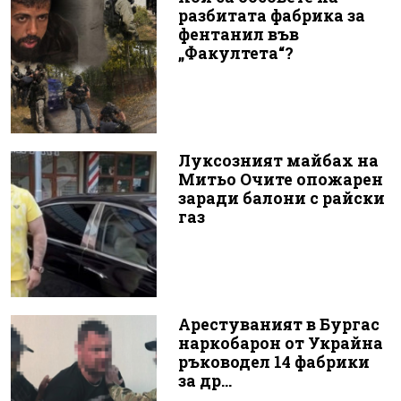
разбитата фабрика за
фентанил във
„Факултета“?
Луксозният майбах на
Митьо Очите опожарен
заради балони с райски
газ
Арестуваният в Бургас
наркобарон от Украйна
ръководел 14 фабрики
за др...