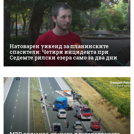
Натоварен уикенд за планинските
спасители: Четири инцидента при
Седемте рилски езера само за два дни