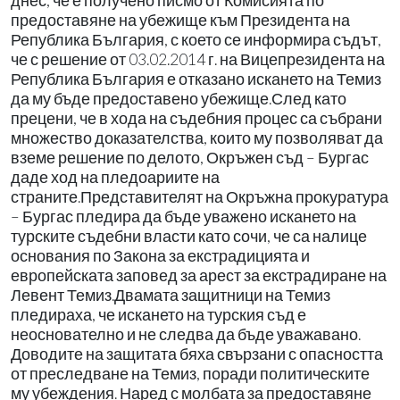
днес, че е получено писмо от Комисията по
предоставяне на убежище към Президента на
Република България, с което се информира съдът,
че с решение от 03.02.2014 г. на Вицепрезидента на
Република България е отказано искането на Темиз
да му бъде предоставено убежище.След като
прецени, че в хода на съдебния процес са събрани
множество доказателства, които му позволяват да
вземе решение по делото, Окръжен съд – Бургас
даде ход на пледоариите на
страните.Представителят на Окръжна прокуратура
– Бургас пледира да бъде уважено искането на
турските съдебни власти като сочи, че са налице
основания по Закона за екстрадицията и
европейската заповед за арест за екстрадиране на
Левент Темиз.Двамата защитници на Темиз
пледираха, че искането на турския съд е
неоснователно и не следва да бъде уважавано.
Доводите на защитата бяха свързани с опасността
от преследване на Темиз, поради политическите
му убеждения. Наред с молбата за предоставяне