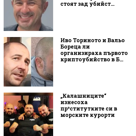
стоят зад убийст...
Иво Ториното и Вальо
Бореца ли
организираха първото
криптоубийство в Б...
„Калашниците“
изнесоха
пр*ститутките си в
морските курорти