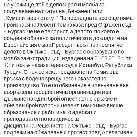
на убежище, той е депозирал и молба за
получаване на статут на „Бежанец“ или
„Хуманитарен статут“. По последната все още няма
произнасяне.Левент Темиз каза пред Окръжен съд
– Бургас, че не е терорист, а делото, по което е
осъден е обявено за политическо в докладите на
Европейския съюз.Пресцентърът припомня, че
делото в Окръжен съд – Бургас е образувано по
молба за екстрадиция, издадена на 21.08.2013 г. от
13-и тежък наказателен съд в Истанбул, Република
Турция. С нея се иска предаване на Темиз във
връзка с водено срещу него наказателно
производство. То е по обвинение в членуване във
въоръжена терористична организация и за
държане на един брой огнестрелно оръжие и
обичаен брой патрони.Левент Темиз има висше
образование и работи като адвокат и
преподавател по юридическа
дисциплина.Решението на Окръжен съд – Бургас
подлежи на обжалване и протест пред Апелативен